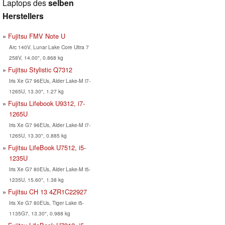
Laptops des
selben
Herstellers
Fujitsu FMV Note U
Arc 140V, Lunar Lake Core Ultra 7
258V, 14.00", 0.868 kg
Fujitsu Stylistic Q7312
Iris Xe G7 96EUs, Alder Lake-M i7-
1265U, 13.30", 1.27 kg
Fujitsu Lifebook U9312, i7-
1265U
Iris Xe G7 96EUs, Alder Lake-M i7-
1265U, 13.30", 0.885 kg
Fujitsu LifeBook U7512, i5-
1235U
Iris Xe G7 80EUs, Alder Lake-M i5-
1235U, 15.60", 1.38 kg
Fujitsu CH 13 4ZR1C22927
Iris Xe G7 80EUs, Tiger Lake i5-
1135G7, 13.30", 0.988 kg