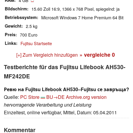
RAM
4 GB
Bildschirm
15.60 Zoll 16:9, 1366 x 768 Pixel, spiegelnd: ja
Betriebssystem
Microsoft Windows 7 Home Premium 64 Bit
Gewicht
2.5 kg
Preis
700 Euro
Links
Fujitsu Startseite
» vergleiche
0
[+] Zum Vergleich hinzufügen
Testberichte für das Fujitsu Lifebook AH530-
MF242DE
Ревю на Fujitsu Lifebook AH530–Fujitsu се завръща?
Quelle:
PC Store
BU→DE
Archive.org version
hervorragende Verarbeitung und Leistung
Einzeltest, online verfügbar, Mittel, Datum: 05.04.2011
Kommentar