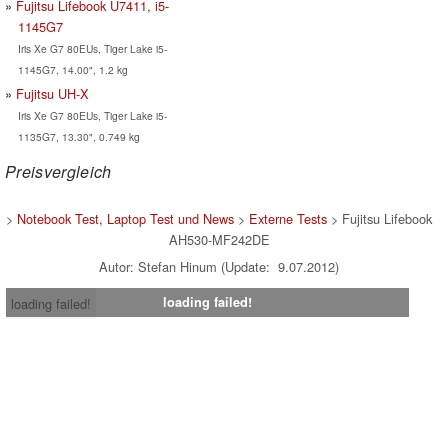
Fujitsu Lifebook U7411, i5-
1145G7
Iris Xe G7 80EUs, Tiger Lake i5-
1145G7, 14.00", 1.2 kg
Fujitsu UH-X
Iris Xe G7 80EUs, Tiger Lake i5-
1135G7, 13.30", 0.749 kg
Preisvergleich
>
Notebook Test, Laptop Test und News
>
Externe Tests
> Fujitsu Lifebook
AH530-MF242DE
Autor: Stefan Hinum (Update: 9.07.2012)
loading failed!
loading failed!