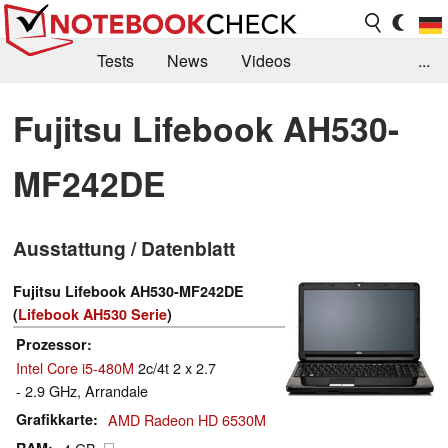
Tests
News
Videos
...
Benchmarks & Tech
Externe Tests
Fujitsu Lifebook AH530-
Kaufberatung
Deals
Suche
Jobs
MF242DE
Forum
Ausstattung / Datenblatt
Fujitsu Lifebook AH530-MF242DE
(
Lifebook AH530 Serie
)
Prozessor
Intel Core i5-480M
2c/4t 2 x 2.7
- 2.9 GHz, Arrandale
Grafikkarte
AMD Radeon HD 6530M