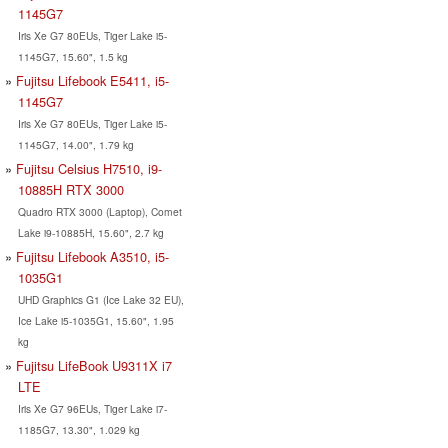
1145G7
Iris Xe G7 80EUs, Tiger Lake i5-
1145G7, 15.60", 1.5 kg
Fujitsu Lifebook E5411, i5-
1145G7
Iris Xe G7 80EUs, Tiger Lake i5-
1145G7, 14.00", 1.79 kg
Fujitsu Celsius H7510, i9-
10885H RTX 3000
Quadro RTX 3000 (Laptop), Comet
Lake i9-10885H, 15.60", 2.7 kg
Fujitsu Lifebook A3510, i5-
1035G1
UHD Graphics G1 (Ice Lake 32 EU),
Ice Lake i5-1035G1, 15.60", 1.95
kg
Fujitsu LifeBook U9311X i7
LTE
Iris Xe G7 96EUs, Tiger Lake i7-
1185G7, 13.30", 1.029 kg