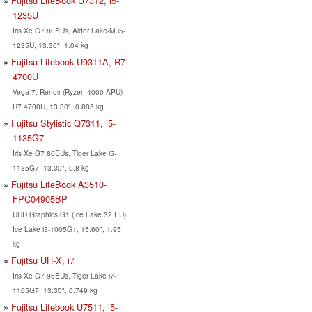
Fujitsu LifeBook U7312, i5-
1235U
Iris Xe G7 80EUs, Alder Lake-M i5-
1235U, 13.30", 1.04 kg
Fujitsu Lifebook U9311A, R7
4700U
Vega 7, Renoir (Ryzen 4000 APU)
R7 4700U, 13.30", 0.885 kg
Fujitsu Stylistic Q7311, i5-
1135G7
Iris Xe G7 80EUs, Tiger Lake i5-
1135G7, 13.30", 0.8 kg
Fujitsu LifeBook A3510-
FPC04905BP
UHD Graphics G1 (Ice Lake 32 EU),
Ice Lake i3-1005G1, 15.60", 1.95
kg
Fujitsu UH-X, i7
Iris Xe G7 96EUs, Tiger Lake i7-
1165G7, 13.30", 0.749 kg
Fujitsu Lifebook U7511, i5-