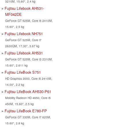
3210M, 15.60", 2.4 kg
Fujitsu Lifebook AH531-
MF042DE
GeForce GT 525M, Core i5 2410M,
15.60", 2.5 kg
Fujitsu Lifebook NH751
GeForce GT 525M, Core i7
2630QM, 17.30", 3.67 kg
Fujitsu Lifebook AH531
GeForce GT 525M, Core i3 2310M,
15.60", 2.611 kg
Fujitsu LifeBook S751
HD Graphics 3000, Core i5 2410M,
14.00", 2.2 kg
Fujitsu LifeBook AH530-P61
Mobility Radeon HD 4650, Core i5
450M, 15.60", 2.5 kg
Fujitsu LifeBook E780-FP
GeForce GT 330M, Core i7 620M,
15.60", 2.8 kg