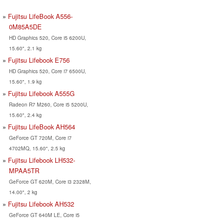
Fujitsu LifeBook A556-
0M85A5DE
HD Graphics 520, Core i5 6200U,
15.60", 2.1 kg
Fujitsu Lifebook E756
HD Graphics 520, Core i7 6500U,
15.60", 1.9 kg
Fujitsu Lifebook A555G
Radeon R7 M260, Core i5 5200U,
15.60", 2.4 kg
Fujitsu LifeBook AH564
GeForce GT 720M, Core i7
4702MQ, 15.60", 2.5 kg
Fujitsu Lifebook LH532-
MPAA5TR
GeForce GT 620M, Core i3 2328M,
14.00", 2 kg
Fujitsu Lifebook AH532
GeForce GT 640M LE, Core i5