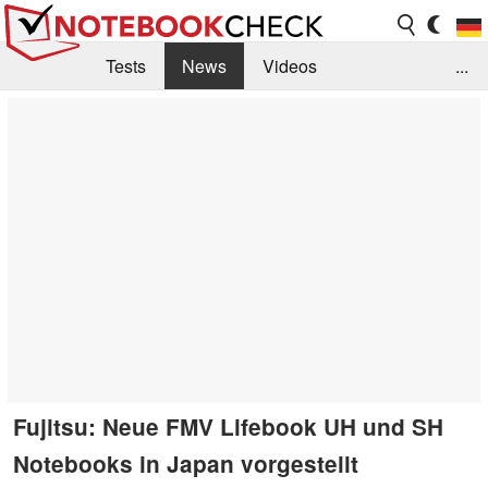
Tests
News
Videos
...
Benchmarks & Tech
Externe Tests
Kaufberatung
Deals
Suche
Jobs
Forum
Fujitsu: Neue FMV Lifebook UH und SH
Notebooks in Japan vorgestellt