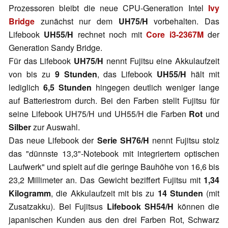
Prozessoren bleibt die neue CPU-Generation Intel
Ivy
Bridge
zunächst nur dem
UH75/H
vorbehalten. Das
Lifebook
UH55/H
rechnet noch mit
Core i3-2367M
der
Generation Sandy Bridge.
Für das Lifebook
UH75/H
nennt Fujitsu eine Akkulaufzeit
von bis zu
9 Stunden
, das Lifebook
UH55/H
hält mit
lediglich
6,5 Stunden
hingegen deutlich weniger lange
auf Batteriestrom durch. Bei den Farben stellt Fujitsu für
seine Lifebook UH75/H und UH55/H die Farben
Rot
und
Silber
zur Auswahl.
Das neue Lifebook der
Serie SH76/H
nennt Fujitsu stolz
das "dünnste 13,3"-Notebook mit integriertem optischen
Laufwerk" und spielt auf die geringe Bauhöhe von 16,6 bis
23,2 Millimeter an. Das Gewicht beziffert Fujitsu mit
1,34
Kilogramm
, die Akkulaufzeit mit bis zu
14 Stunden
(mit
Zusatzakku). Bei Fujitsus
Lifebook SH54/H
können die
japanischen Kunden aus den drei Farben Rot, Schwarz