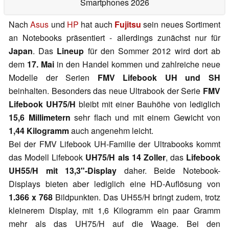
Smartphones 2026
Nach
Asus
und
HP
hat auch
Fujitsu
sein neues Sortiment
an Notebooks präsentiert - allerdings zunächst nur für
Japan
. Das
Lineup
für den Sommer 2012 wird dort ab
dem
17. Mai
in den Handel kommen und zahlreiche neue
Modelle der Serien
FMV Lifebook UH und SH
beinhalten. Besonders das neue Ultrabook der Serie
FMV
Lifebook UH75/H
bleibt mit einer Bauhöhe von lediglich
15,6 Millimetern
sehr flach und mit einem Gewicht von
1,44 Kilogramm
auch angenehm leicht.
Bei der FMV Lifebook UH-Familie der Ultrabooks kommt
das Modell Lifebook
UH75/H als 14 Zoller
, das
Lifebook
UH55/H mit 13,3"-Display
daher. Beide Notebook-
Displays bieten aber lediglich eine HD-Auflösung von
1.366 x 768
Bildpunkten. Das UH55/H bringt zudem, trotz
kleinerem Display, mit 1,6 Kilogramm ein paar Gramm
mehr als das UH75/H auf die Waage. Bei den