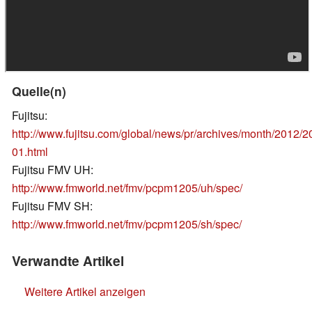
Quelle(n)
Fujitsu:
http://www.fujitsu.com/global/news/pr/archives/month/2012/
01.html
Fujitsu FMV UH:
http://www.fmworld.net/fmv/pcpm1205/uh/spec/
Fujitsu FMV SH:
http://www.fmworld.net/fmv/pcpm1205/sh/spec/
Verwandte Artikel
Weitere Artikel anzeigen