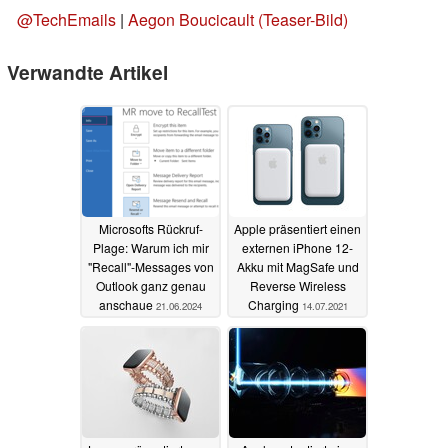
@TechEmails
|
Aegon Boucicault (Teaser-Bild)
Verwandte Artikel
Microsofts Rückruf-
Apple präsentiert einen
Plage: Warum ich mir
externen iPhone 12-
"Recall"-Messages von
Akku mit MagSafe und
Outlook ganz genau
Reverse Wireless
anschaue
Charging
21.06.2024
14.07.2021