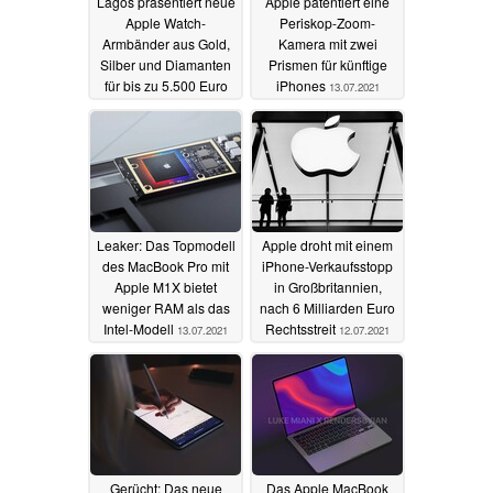
Lagos präsentiert neue
Apple patentiert eine
Apple Watch-
Periskop-Zoom-
Armbänder aus Gold,
Kamera mit zwei
Silber und Diamanten
Prismen für künftige
für bis zu 5.500 Euro
iPhones
13.07.2021
13.07.2021
Leaker: Das Topmodell
Apple droht mit einem
des MacBook Pro mit
iPhone-Verkaufsstopp
Apple M1X bietet
in Großbritannien,
weniger RAM als das
nach 6 Milliarden Euro
Intel-Modell
Rechtsstreit
13.07.2021
12.07.2021
Gerücht: Das neue
Das Apple MacBook