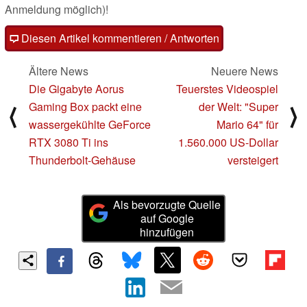
Anmeldung möglich)!
Diesen Artikel kommentieren / Antworten
Ältere News
Neuere News
Die Gigabyte Aorus
Teuerstes Videospiel
Gaming Box packt eine
der Welt: "Super
⟨
⟩
wassergekühlte GeForce
Mario 64" für
RTX 3080 Ti ins
1.560.000 US-Dollar
Thunderbolt-Gehäuse
versteigert
Als bevorzugte Quelle
auf Google
hinzufügen