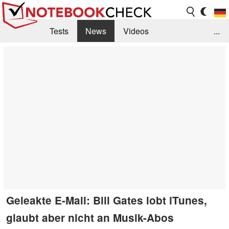
Tests
News
Videos
...
Benchmarks & Tech
Externe Tests
Kaufberatung
Deals
Suche
Jobs
Forum
Geleakte E-Mail: Bill Gates lobt iTunes,
glaubt aber nicht an Musik-Abos