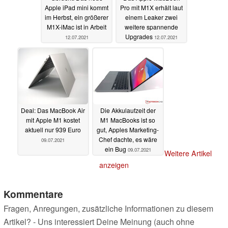
Apple iPad mini kommt
Pro mit M1X erhält laut
im Herbst, ein größerer
einem Leaker zwei
M1X-iMac ist in Arbeit
weitere spannende
Upgrades
12.07.2021
12.07.2021
Deal: Das MacBook Air
Die Akkulaufzeit der
mit Apple M1 kostet
M1 MacBooks ist so
aktuell nur 939 Euro
gut, Apples Marketing-
Chef dachte, es wäre
09.07.2021
ein Bug
09.07.2021
Weitere Artikel
anzeigen
Kommentare
Fragen, Anregungen, zusätzliche Informationen zu diesem
Artikel? - Uns interessiert Deine Meinung (auch ohne