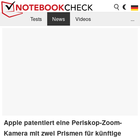
Tests
News
Videos
...
Benchmarks & Tech
Externe Tests
Kaufberatung
Deals
Suche
Jobs
Forum
Apple patentiert eine Periskop-Zoom-
Kamera mit zwei Prismen für künftige