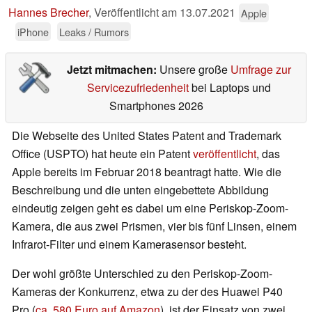
Hannes Brecher
,
Veröffentlicht am
13.07.2021
Apple
iPhone
Leaks / Rumors
Jetzt mitmachen:
Unsere große
Umfrage zur
Servicezufriedenheit
bei Laptops und
Smartphones 2026
Die Webseite des United States Patent and Trademark
Office (USPTO) hat heute ein Patent
veröffentlicht
, das
Apple bereits im Februar 2018 beantragt hatte. Wie die
Beschreibung und die unten eingebettete Abbildung
eindeutig zeigen geht es dabei um eine Periskop-Zoom-
Kamera, die aus zwei Prismen, vier bis fünf Linsen, einem
Infrarot-Filter und einem Kamerasensor besteht.
Der wohl größte Unterschied zu den Periskop-Zoom-
Kameras der Konkurrenz, etwa zu der des Huawei P40
Pro (
ca. 580 Euro auf Amazon
), ist der Einsatz von zwei