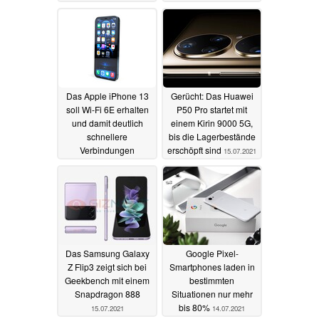
15.07.2021
Das Apple iPhone 13
Gerücht: Das Huawei
soll Wi-Fi 6E erhalten
P50 Pro startet mit
und damit deutlich
einem Kirin 9000 5G,
schnellere
bis die Lagerbestände
Verbindungen
erschöpft sind
15.07.2021
ermöglichen
15.07.2021
Das Samsung Galaxy
Google Pixel-
Z Flip3 zeigt sich bei
Smartphones laden in
Geekbench mit einem
bestimmten
Snapdragon 888
Situationen nur mehr
bis 80%
15.07.2021
14.07.2021