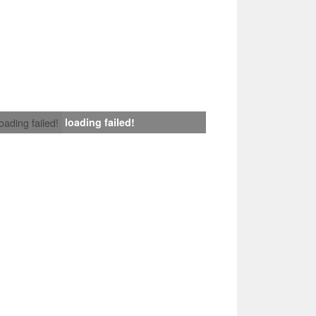
loading failed!
loading failed!