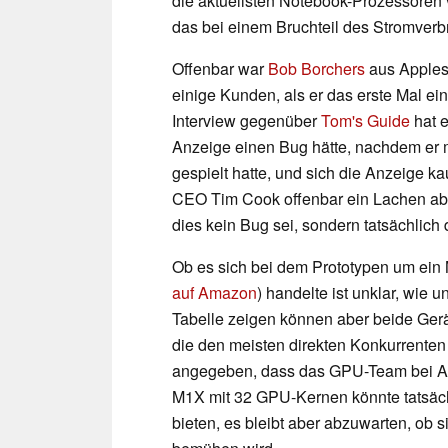
die aktuellsten Notebook-Prozessoren 
das bei einem Bruchteil des Stromverb
Offenbar war
Bob Borchers
aus Apples
einige Kunden, als er das erste Mal ei
Interview gegenüber
Tom's Guide
hat e
Anzeige einen Bug hätte, nachdem er 
gespielt hatte, und sich die Anzeige 
CEO Tim Cook offenbar ein Lachen a
dies kein Bug sei, sondern tatsächlich
Ob es sich bei dem Prototypen um ein
auf Amazon
) handelte ist unklar, wie 
Tabelle zeigen können aber beide Gerä
die den meisten direkten Konkurrenten
angegeben, dass das GPU-Team bei Ap
M1X mit 32 GPU-Kernen könnte tatsäc
bieten, es bleibt aber abzuwarten, ob 