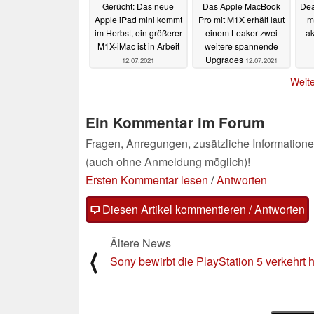
Gerücht: Das neue
Das Apple MacBook
Dea
Apple iPad mini kommt
Pro mit M1X erhält laut
m
im Herbst, ein größerer
einem Leaker zwei
ak
M1X-iMac ist in Arbeit
weitere spannende
Upgrades
12.07.2021
12.07.2021
Weite
Ein Kommentar im Forum
Fragen, Anregungen, zusätzliche Informatione
(auch ohne Anmeldung möglich)!
Ersten Kommentar lesen
/
Antworten
Diesen Artikel kommentieren / Antworten
Ältere News
⟨
Sony bewirbt die PlayStation 5 verkehrt