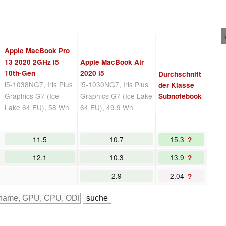
Apple MacBook Pro
13 2020 2GHz i5
Apple MacBook Air
10th-Gen
2020 i5
Durchschnitt
i5-1038NG7, Iris Plus
i5-1030NG7, Iris Plus
der Klasse
Graphics G7 (Ice
Graphics G7 (Ice Lake
Subnotebook
Lake 64 EU), 58 Wh
64 EU), 49.9 Wh
11.5
10.7
15.3
?
12.1
10.3
13.9
?
2.9
2.04
?