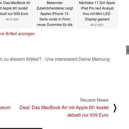
l: Das MacBook Air
Bekannter
Nächstes 11 Zoll Apple
it Apple M1 kostet
Zubehörhersteller zeigt
iPad Pro laut Analyst
tuell nur 939 Euro
Apples iPhone 13-
Kuo mit Mini-LED-
Serie vorab in Form
Display geplant
09.07.2021
neuer Dummies für die
09.07.2021
Produktion
09.07.2021
re Artikel anzeigen
n zu diesem Artikel? - Uns interessiert Deine Meinung
Neuere News
⟩
 herum
Deal: Das MacBook Air mit Apple M1 kostet
aktuell nur 939 Euro