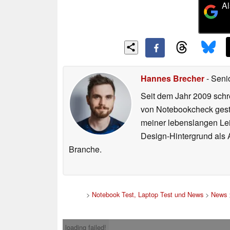
Al
Hannes Brecher
- Seni
Seit dem Jahr 2009 schre
von Notebookcheck gest
meiner lebenslangen Lei
Design-Hintergrund als A
Branche.
>
Notebook Test, Laptop Test und News
>
News
loading failed!