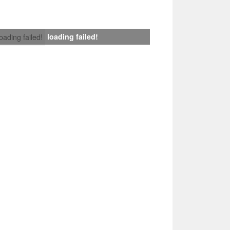
loading failed!
loading failed!