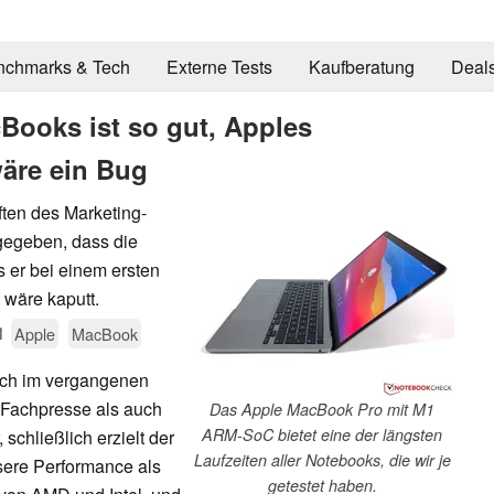
nchmarks & Tech
Externe Tests
Kaufberatung
Deal
Books ist so gut, Apples
wäre ein Bug
ten des Marketing-
gegeben, dass die
s er bei einem ersten
 wäre kaputt.
1
Apple
MacBook
nch im vergangenen
r Fachpresse als auch
Das Apple MacBook Pro mit M1
ARM-SoC bietet eine der längsten
schließlich erzielt der
Laufzeiten aller Notebooks, die wir je
sere Performance als
getestet haben.