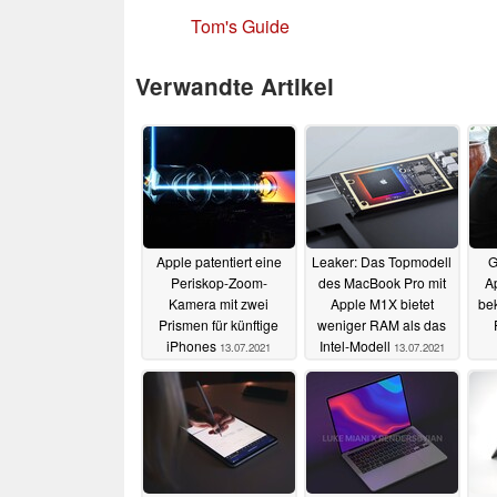
Tom's Guide
Verwandte Artikel
Apple patentiert eine
Leaker: Das Topmodell
G
Periskop-Zoom-
des MacBook Pro mit
A
Kamera mit zwei
Apple M1X bietet
be
Prismen für künftige
weniger RAM als das
iPhones
Intel-Modell
13.07.2021
13.07.2021