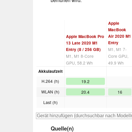
bemühen wird.
Apple
MacBook
Air 2020 M1
Apple MacBook Pro
Entry
13 Late 2020 M1
M1, M1 7-
Entry (8 / 256 GB)
M1, M1 8-Core
Core GPU,
GPU, 58.2 Wh
49.9 Wh
Akkulaufzeit
H.264 (h)
19.2
WLAN (h)
20.4
16
Last (h)
Quelle(n)