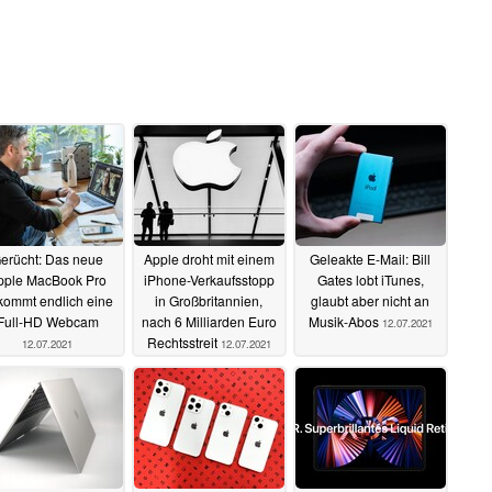
erücht: Das neue
Apple droht mit einem
Geleakte E-Mail: Bill
pple MacBook Pro
iPhone-Verkaufsstopp
Gates lobt iTunes,
kommt endlich eine
in Großbritannien,
glaubt aber nicht an
Full-HD Webcam
nach 6 Milliarden Euro
Musik-Abos
12.07.2021
Rechtsstreit
12.07.2021
12.07.2021