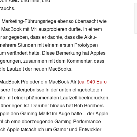
von AMD und Intel, und
rauchs.
 Marketing-Führungsriege ebenso überrascht wie
n MacBook mit M1 ausprobieren durfte. In einem
r angegeben, dass er dachte, dass die Akku-
mehrere Stunden mit einem ersten Prototypen
kaum verändert hatte. Diese Bemerkung hat Apples
bgerungen, zusammen mit dem Kommentar, dass
 die Laufzeit der neuen MacBooks.
 MacBook Pro oder ein MacBook Air (
ca. 940 Euro
unsere Testergebnisse in der unten eingebetteten
te mit einer phänomenalen Laufzeit beeindrucken,
 überlegen ist. Darüber hinaus hat Bob Borchers
ple den Gaming-Markt im Auge hätte – der Apple
hlich eine überzeugende Gaming-Performance
sich Apple tatsächlich um Gamer und Entwickler