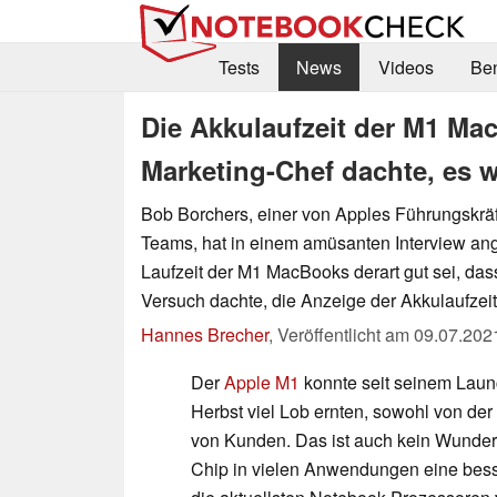
Tests
News
Videos
Be
Die Akkulaufzeit der M1 Mac
Marketing-Chef dachte, es 
Bob Borchers, einer von Apples Führungskräf
Teams, hat in einem amüsanten Interview an
Laufzeit der M1 MacBooks derart gut sei, das
Versuch dachte, die Anzeige der Akkulaufzeit
Hannes Brecher
,
Veröffentlicht am
09.07.202
Der
Apple M1
konnte seit seinem Lau
Herbst viel Lob ernten, sowohl von de
von Kunden. Das ist auch kein Wunder, 
Chip in vielen Anwendungen eine bes