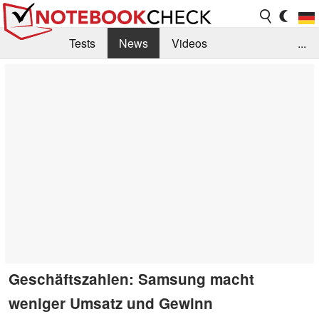
Tests
News
Videos
...
Benchmarks & Tech
Externe Tests
Kaufberatung
Deals
Suche
Jobs
Forum
Geschäftszahlen: Samsung macht
weniger Umsatz und Gewinn