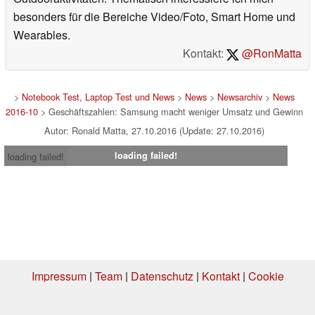
besonders für die Bereiche Video/Foto, Smart Home und
Wearables.
Kontakt:
@RonMatta
>
Notebook Test, Laptop Test und News
>
News
>
Newsarchiv
>
News
2016-10
> Geschäftszahlen: Samsung macht weniger Umsatz und Gewinn
Autor: Ronald Matta, 27.10.2016 (Update: 27.10.2016)
loading failed!
loading failed!
Impressum
|
Team
|
Datenschutz
|
Kontakt
|
Cookie
Einstellungen
| 06.08.2026 04:53
* Beim Kauf über einen Affiliate-Link kann Notebookcheck eine Vergütung