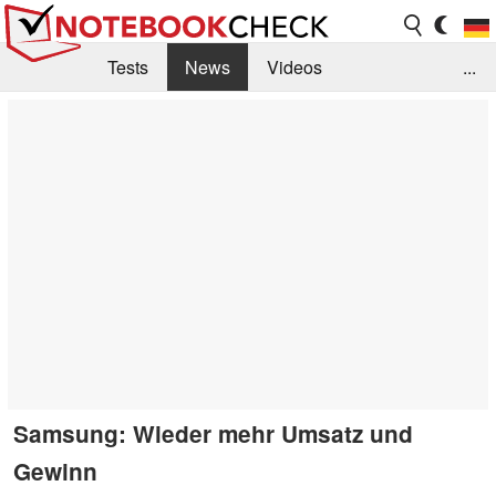
Tests
News
Videos
...
Benchmarks & Tech
Externe Tests
Kaufberatung
Deals
Suche
Jobs
Forum
Samsung: Wieder mehr Umsatz und
Gewinn