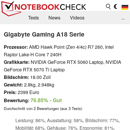
Tests
News
Videos
...
Benchmarks & Tech
Externe Tests
Gigabyte Gaming A18 Serie
Kaufberatung
Deals
Suche
Jobs
Prozessor:
AMD Hawk Point (Zen 4/4c) R7 260, Intel
Raptor Lake-H Core 7 240H
Forum
Grafikkarte:
NVIDIA GeForce RTX 5060 Laptop, NVIDIA
GeForce RTX 5070 Ti Laptop
Bildschirm:
18.00 Zoll
Gewicht:
2.8kg, 2.948kg
Preis:
2399 Euro
76.85%
- Gut
Bewertung:
Durchschnitt von
2
Bewertungen (aus
3
Tests)
Leistung: 86%, Ausstattung: 58%, Bildschirm: 77%,
Mobilität: 68%, Gehäuse: 76%, Ergonomie: 81%,