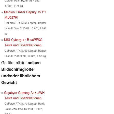
Gorgon Point Ryzen AI 7 350,
17.30", 2.71 kg
Medion Erazer Deputy 15 P1
MD62761
GeForce RTX 5060 Laptop, Raptor
Lake-H Core 7 250H, 15.60", 2.242
kg
MSI Cyborg 17 B13WFKG
Tests und Spezifikationen
GeForce RTX 5060 Laptop, Raptor
Lake-H i7-13620H, 17.30", 2.58 kg
Geräte mit der
selben
Bildschirmgröße
und/oder ähnlichem
Gewicht
Gigabyte Gaming A16 3WH
Tests und Spezifikationen
GeForce RTX 5070 Laptop, Hawk
Point (Zen 4/4c) R7 260, 16.00",