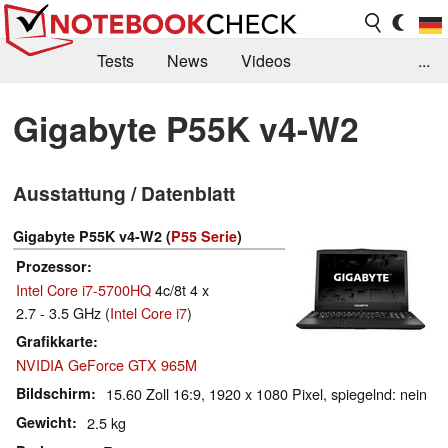
Tests
News
Videos
...
Benchmarks & Tech
Externe Tests
Gigabyte P55K v4-W2
Kaufberatung
Deals
Suche
Jobs
Ausstattung / Datenblatt
Forum
Gigabyte P55K v4-W2 (
P55 Serie
)
Prozessor
Intel Core i7-5700HQ
4c/8t 4 x
2.7 - 3.5 GHz (
Intel Core i7
)
Grafikkarte
NVIDIA GeForce GTX 965M
Bildschirm
15.60 Zoll 16:9, 1920 x 1080 Pixel, spiegelnd: nein
Gewicht
2.5 kg