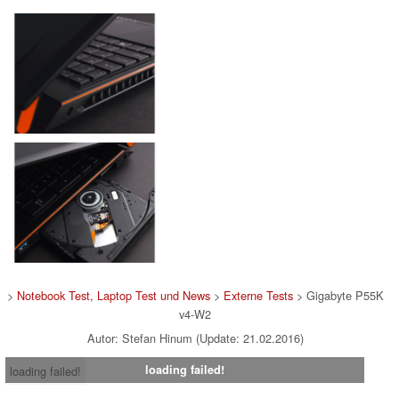
>
Notebook Test, Laptop Test und News
>
Externe Tests
> Gigabyte P55K
v4-W2
Autor: Stefan Hinum (Update: 21.02.2016)
loading failed!
loading failed!