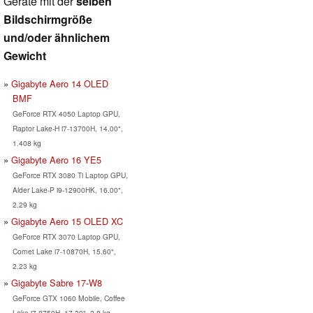
Geräte mit der
selben
Bildschirmgröße
und/oder ähnlichem
Gewicht
Gigabyte Aero 14 OLED
BMF
GeForce RTX 4050 Laptop GPU,
Raptor Lake-H i7-13700H, 14.00",
1.408 kg
Gigabyte Aero 16 YE5
GeForce RTX 3080 Ti Laptop GPU,
Alder Lake-P i9-12900HK, 16.00",
2.29 kg
Gigabyte Aero 15 OLED XC
GeForce RTX 3070 Laptop GPU,
Comet Lake i7-10870H, 15.60",
2.23 kg
Gigabyte Sabre 17-W8
GeForce GTX 1060 Mobile, Coffee
Lake i7-8750H, 17.30", 2.8 kg