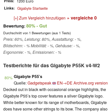
Preis
1200 Euro
Links
Gigabyte Startseite
» vergleiche
0
[+] Zum Vergleich hinzufügen
80%
- Gut
Bewertung:
Durchschnitt von
1
Bewertungen (aus
1
Tests)
Preis: 60%, Leistung: 80%, Ausstattung: - %,
Bildschirm: - % Mobilität: - %, Gehäuse: - %,
Ergonomie: - %, Emissionen: - %
Testberichte für das Gigabyte P55K v4-W2
Gigabyte P55’s
80%
Quelle:
Gadgetspeak
EN→DE
Archive.org version
Decked out in black with occasional orange highlights, the
Gigabyte P55’s top cover features a silver Gigabyte logo.
While better known for its range of motherboards, Gigabyte
does have some other strings to its bow. The company also