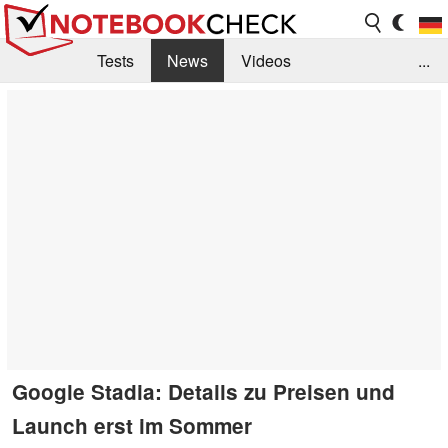
Tests
News
Videos
...
Benchmarks & Tech
Externe Tests
Kaufberatung
Deals
Suche
Jobs
Forum
Google Stadia: Details zu Preisen und
Launch erst im Sommer