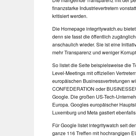
Die mangelnde Transparenz mit der per
finanzstarke Industrievertretern vonsta
kritisiert werden.
Die Homepage integritywatch.eu bietet 
denn sie fasst die öffentlich zugängli
anschaulich wieder. Sie ist eine Initia
mehr Transparenz und weniger Korruptio
So listet die Seite beispielsweise die 
Level-Meetings mit offiziellen Vertret
europäischen Businessvertretunge
CONFEDERATION oder BUSINESSEUROPE
Google. Die großen US-Tech-Unterneh
Europa. Googles europäischer Hauptsitz
Luxemburg und Meta gastiert ebenfalls 
Für Google listet integritywatch seit 
ganze 116 Treffen mit hochrangigen EU