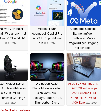
MullvadVPN nutzt
Microsoft führt
Abomodell-Cookies-
il: Wie anonym ist
Abomodell Copilot Pro
Banner auf dem
llvadVPN wirklich?
für 22 Euro pro Monat
Prüfstand: Metas
ein
fragwürdiger Umgang
19.01.2024
16.01.2024
mit der freien
Einwilligung
15.01.2024
zer Project Esther:
Die neuen Razer
Asus TUF Gaming A17
 Rumble-Sitzkissen
Blade Modelle stellen
FA707XI im Laptop-
als Zukunft für
sich vor: Neue
Test: GeForce RTX
mersives Gaming?
Displays, neue CPUs,
4070 mit 140 W für
Thunderbolt 5 und
1.400 Euro
09.01.2024
08.01.2024
mehr
09.01.2024
re Artikel anzeigen