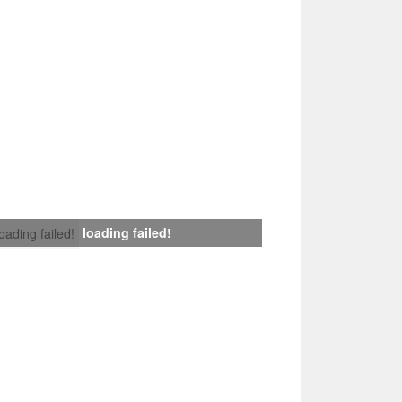
loading failed!
loading failed!