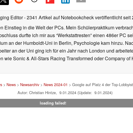
ging Editor
- 2341 Artikel auf Notebookcheck veröffentlicht
seit
 Einstieg in die Welt der PCs. Mein Schülerpraktikum verbrach
chluss durfte ich mir aus “Werkstattresten” einen 486er PC s
dium an der Humboldt-Uni in Berlin, Psychologie kam hinzu. Nac
beiter an der Uni ging ich für ein Jahr nach London und arbeite
n wie Sonic & All-Stars Racing Transformed oder Company of He
ws
>
News
>
Newsarchiv
>
News 2024-01
> Google auf Platz 4 der Top-Lobbyis
Autor: Christian Hintze, 9.01.2024 (Update: 9.01.2024)
loading failed!