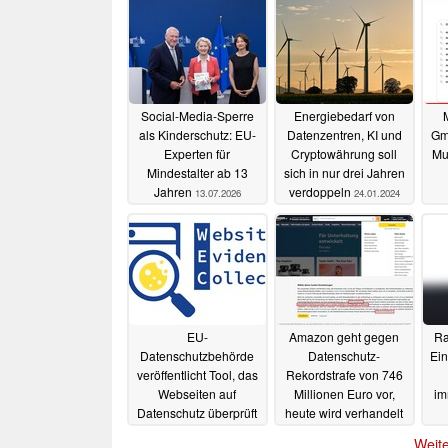
Social-Media-Sperre
Energiebedarf von
als Kinderschutz: EU-
Datenzentren, KI und
Gma
Experten für
Cryptowährung soll
Mu
Mindestalter ab 13
sich in nur drei Jahren
Jahren
verdoppeln
13.07.2026
24.01.2024
EU-
Amazon geht gegen
Ra
Datenschutzbehörde
Datenschutz-
Ein
veröffentlicht Tool, das
Rekordstrafe von 746
Webseiten auf
Millionen Euro vor,
im
Datenschutz überprüft
heute wird verhandelt
12.01.2024
09.01.2024
Weite