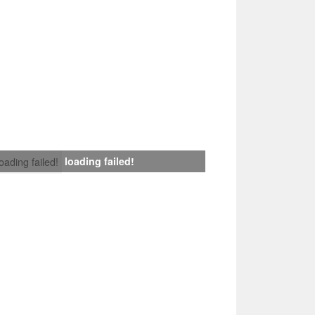
loading failed!
loading failed!