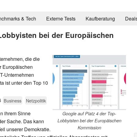
nchmarks & Tech
Externe Tests
Kaufberatung
Deal
-Lobbyisten bei der Europäischen
ternehmen, die die
der Europäischen
 IT-Unternehmen
a ist unter den Top 10
4
Business
Netzpolitik
in ihrem Sinne
Google auf Platz 4 der Top-
Lobbyisten bei der Europäischen
r der Sache. Das kann
Kommission
Teil unserer Demokratie.