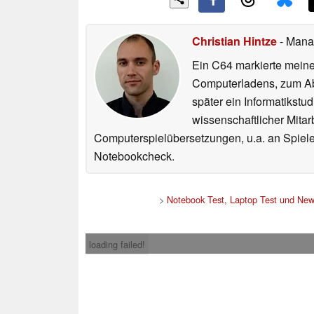
Christian Hintze
- Mana
Ein C64 markierte meinen
Computerladens, zum Abs
später ein Informatikstu
wissenschaftlicher Mitar
Computerspielübersetzungen, u.a. an Spiele
Notebookcheck.
>
Notebook Test, Laptop Test und Ne
loading failed!