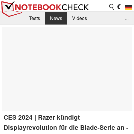
Tests
News
Videos
...
Benchmarks & Tech
Externe Tests
Kaufberatung
Deals
Suche
Jobs
Forum
CES 2024 | Razer kündigt
Displayrevolution für die Blade-Serie an -