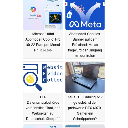
Microsoft führt
Abomodell-Cookies-
Abomodell Copilot Pro
Banner auf dem
für 22 Euro pro Monat
Prüfstand: Metas
ein
fragwürdiger Umgang
16.01.2024
mit der freien
Einwilligung
15.01.2024
EU-
Asus TUF Gaming A17
Datenschutzbehörde
getestet: Ist der
veröffentlicht Tool, das
preiswerte RTX-4070-
Webseiten auf
Gamer ein
Datenschutz überprüft
Schnäppchen?
12.01.2024
10.01.2024