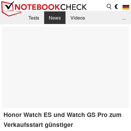
Tests
News
Videos
...
Benchmarks & Tech
Externe Tests
Kaufberatung
Deals
Suche
Jobs
Forum
Honor Watch ES und Watch GS Pro zum
Verkaufsstart günstiger