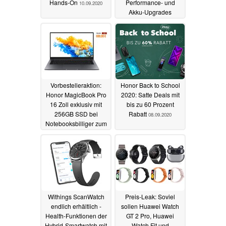
Hands-On
Performance- und
10.09.2020
Akku-Upgrades
09.09.2020
Vorbestelleraktion:
Honor Back to School
Honor MagicBook Pro
2020: Satte Deals mit
16 Zoll exklusiv mit
bis zu 60 Prozent
256GB SSD bei
Rabatt
08.09.2020
Notebooksbilliger zum
Sonderpreis (Ad)
08.09.2020
Withings ScanWatch
Preis-Leak: Soviel
endlich erhältlich -
sollen Huawei Watch
Health-Funktionen der
GT 2 Pro, Huawei
Hybrid-Smartwatch mit
Watch Fit und