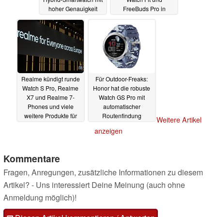
hoher Genauigkeit
FreeBuds Pro in
Deutschland kosten
07.09.2020
06.09.2020
Realme kündigt runde
Für Outdoor-Freaks:
Watch S Pro, Realme
Honor hat die robuste
X7 und Realme 7-
Watch GS Pro mit
Phones und viele
automatischer
weitere Produkte für
Routenfindung
Weitere Artikel
Europa an
vorgestellt
05.09.2020
04.09.2020
anzeigen
Kommentare
Fragen, Anregungen, zusätzliche Informationen zu diesem
Artikel? - Uns interessiert Deine Meinung (auch ohne
Anmeldung möglich)!