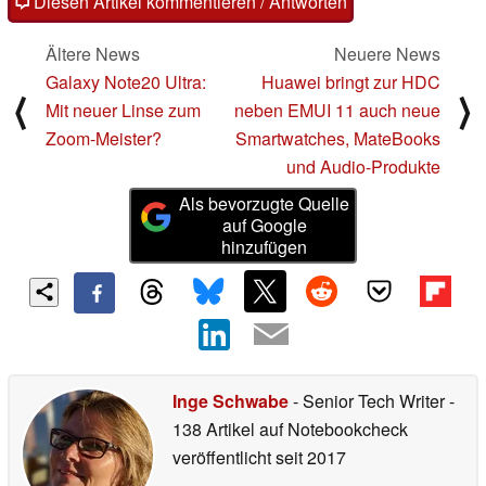
Diesen Artikel kommentieren / Antworten
Ältere News
Neuere News
Galaxy Note20 Ultra:
Huawei bringt zur HDC
⟨
⟩
Mit neuer Linse zum
neben EMUI 11 auch neue
Zoom-Meister?
Smartwatches, MateBooks
und Audio-Produkte
Als bevorzugte Quelle
auf Google
hinzufügen
Inge Schwabe
- Senior Tech Writer
-
138 Artikel auf Notebookcheck
veröffentlicht
seit 2017