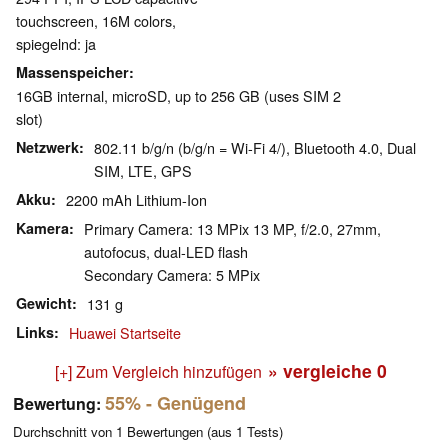
touchscreen, 16M colors,
spiegelnd: ja
Massenspeicher
16GB internal, microSD, up to 256 GB (uses SIM 2
slot)
Netzwerk
802.11 b/g/n (b/g/n = Wi-Fi 4/), Bluetooth 4.0, Dual
SIM, LTE, GPS
Akku
2200 mAh Lithium-Ion
Kamera
Primary Camera: 13 MPix 13 MP, f/2.0, 27mm,
autofocus, dual-LED flash
Secondary Camera: 5 MPix
Gewicht
131 g
Links
Huawei Startseite
» vergleiche
0
[+] Zum Vergleich hinzufügen
55%
- Genügend
Bewertung:
Durchschnitt von
1
Bewertungen (aus
1
Tests)