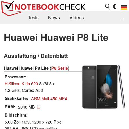
Tests
News
Videos
...
Benchmarks & Tech
Externe Tests
Huawei Huawei P8 Lite
Kaufberatung
Deals
Suche
Jobs
Ausstattung / Datenblatt
Forum
Huawei Huawei P8 Lite (
P8 Serie
)
Prozessor
HiSilicon Kirin 620
8c/8t 8 x
1.2 GHz, Cortex-A53
Grafikkarte
ARM Mali-450 MP4
RAM
2048 MB
Bildschirm
5.00 Zoll 16:9, 1280 x 720 Pixel
294 PPI, IPS LCD capacitive