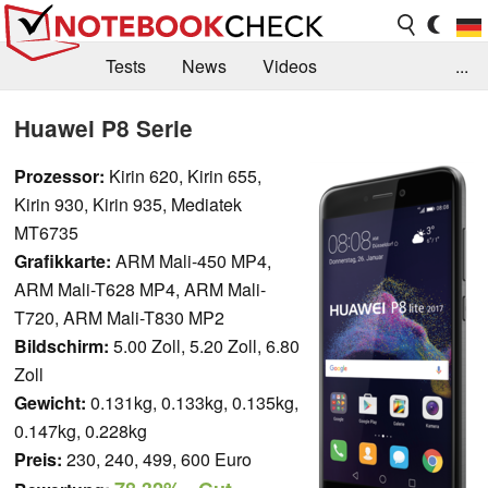
Tests
News
Videos
...
Benchmarks & Tech
Externe Tests
Huawei P8 Serie
Kaufberatung
Deals
Suche
Jobs
Prozessor:
Kirin 620, Kirin 655,
Kirin 930, Kirin 935, Mediatek
Forum
MT6735
Grafikkarte:
ARM Mali-450 MP4,
ARM Mali-T628 MP4, ARM Mali-
T720, ARM Mali-T830 MP2
Bildschirm:
5.00 Zoll, 5.20 Zoll, 6.80
Zoll
Gewicht:
0.131kg, 0.133kg, 0.135kg,
0.147kg, 0.228kg
Preis:
230, 240, 499, 600 Euro