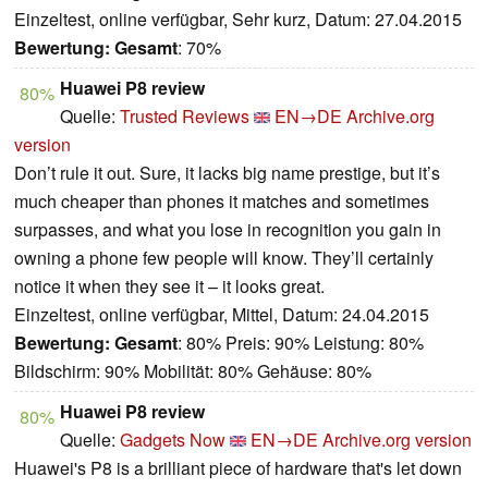
Einzeltest, online verfügbar, Sehr kurz, Datum: 27.04.2015
Bewertung:
Gesamt
: 70%
Huawei P8 review
80%
Quelle:
Trusted Reviews
EN→DE
Archive.org
version
Don’t rule it out. Sure, it lacks big name prestige, but it’s
much cheaper than phones it matches and sometimes
surpasses, and what you lose in recognition you gain in
owning a phone few people will know. They’ll certainly
notice it when they see it – it looks great.
Einzeltest, online verfügbar, Mittel, Datum: 24.04.2015
Bewertung:
Gesamt
: 80% Preis: 90% Leistung: 80%
Bildschirm: 90% Mobilität: 80% Gehäuse: 80%
Huawei P8 review
80%
Quelle:
Gadgets Now
EN→DE
Archive.org version
Huawei's P8 is a brilliant piece of hardware that's let down