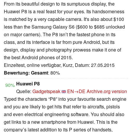
From its beautiful design to its sumptuous display, the
Huawei P8 is a real feast for your eyes. Its handsomeness
is matched by a very capable camera. It's also about $100
less than the Samsung Galaxy S6 ($600 to $685 unlocked
on major carriers). The P8 isn’t the fastest phone in its
class, and its interface is far from pure Android, but its
design, display and photography prowess make it one of
the best Android phones of 2015.
Einzeltest, online verfügbar, Kurz, Datum: 27.05.2015
Bewertung:
Gesamt
: 80%
Huawei P8
90%
Quelle:
Gadgetspeak
EN→DE
Archive.org version
Typed the characters “P8” into your favourite search engine
and you are likely to get hits that refer to aircrafts, pistols
and even electrical engineering software. You should also
get links to a new smartphone from Huawei. This is the
company’s latest addition to its P series of handsets,