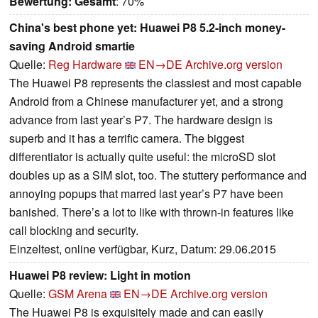
Bewertung:
Gesamt
: 70%
China's best phone yet: Huawei P8 5.2-inch money-
saving Android smartie
Quelle:
Reg Hardware
EN→DE
Archive.org version
The Huawei P8 represents the classiest and most capable
Android from a Chinese manufacturer yet, and a strong
advance from last year’s P7. The hardware design is
superb and it has a terrific camera. The biggest
differentiator is actually quite useful: the microSD slot
doubles up as a SIM slot, too. The stuttery performance and
annoying popups that marred last year’s P7 have been
banished. There’s a lot to like with thrown-in features like
call blocking and security.
Einzeltest, online verfügbar, Kurz, Datum: 29.06.2015
Huawei P8 review: Light in motion
Quelle:
GSM Arena
EN→DE
Archive.org version
The Huawei P8 is exquisitely made and can easily