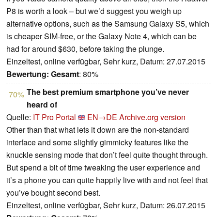
P8 is worth a look – but we’d suggest you weigh up
alternative options, such as the Samsung Galaxy S5, which
is cheaper SIM-free, or the Galaxy Note 4, which can be
had for around $630, before taking the plunge.
Einzeltest, online verfügbar, Sehr kurz, Datum: 27.07.2015
Bewertung:
Gesamt
: 80%
The best premium smartphone you’ve never
70%
heard of
Quelle:
IT Pro Portal
EN→DE
Archive.org version
Other than that what lets it down are the non-standard
interface and some slightly gimmicky features like the
knuckle sensing mode that don’t feel quite thought through.
But spend a bit of time tweaking the user experience and
it’s a phone you can quite happily live with and not feel that
you’ve bought second best.
Einzeltest, online verfügbar, Sehr kurz, Datum: 26.07.2015