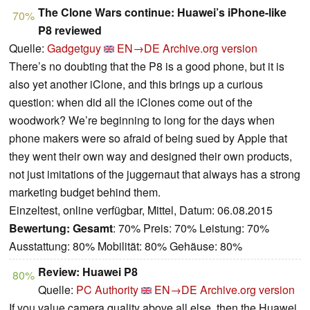
The Clone Wars continue: Huawei’s iPhone-like
70%
P8 reviewed
Quelle:
Gadgetguy
EN→DE
Archive.org version
There’s no doubting that the P8 is a good phone, but it is
also yet another iClone, and this brings up a curious
question: when did all the iClones come out of the
woodwork? We’re beginning to long for the days when
phone makers were so afraid of being sued by Apple that
they went their own way and designed their own products,
not just imitations of the juggernaut that always has a strong
marketing budget behind them.
Einzeltest, online verfügbar, Mittel, Datum: 06.08.2015
Bewertung:
Gesamt
: 70% Preis: 70% Leistung: 70%
Ausstattung: 80% Mobilität: 80% Gehäuse: 80%
Review: Huawei P8
80%
Quelle:
PC Authority
EN→DE
Archive.org version
If you value camera quality above all else, then the Huawei