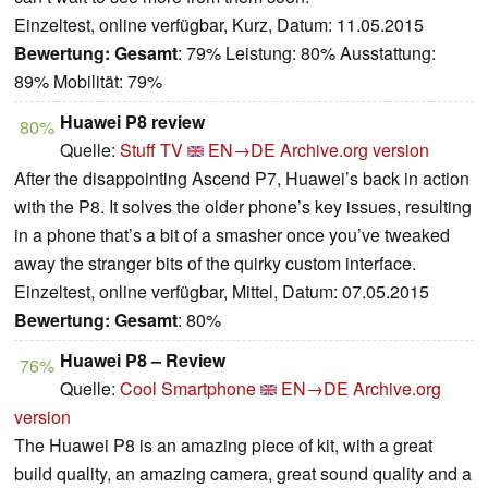
Einzeltest, online verfügbar, Kurz, Datum: 11.05.2015
Bewertung:
Gesamt
: 79% Leistung: 80% Ausstattung:
89% Mobilität: 79%
Huawei P8 review
80%
Quelle:
Stuff TV
EN→DE
Archive.org version
After the disappointing Ascend P7, Huawei’s back in action
with the P8. It solves the older phone’s key issues, resulting
in a phone that’s a bit of a smasher once you’ve tweaked
away the stranger bits of the quirky custom interface.
Einzeltest, online verfügbar, Mittel, Datum: 07.05.2015
Bewertung:
Gesamt
: 80%
Huawei P8 – Review
76%
Quelle:
Cool Smartphone
EN→DE
Archive.org
version
The Huawei P8 is an amazing piece of kit, with a great
build quality, an amazing camera, great sound quality and a