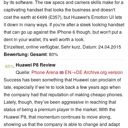
by its software. The raw specs and camera skills make for a
captivating handset that looks the business and doesn't
cost the earth at €499 (£357), but Huawei's Emotion UI lets
it down in many ways. If you're after a sleek looking handset
that can go up against the iPhone 6 though, but won't put a
dent in your wallet, it's well worth a look.
Einzeltest, online verfügbar, Sehr kurz, Datum: 24.04.2015
Bewertung:
Gesamt
: 80%
Huawei P8 Review
85%
Quelle:
Phone Arena
EN→DE
Archive.org version
Success has been something that Huawei can proclaim of
late, especially if we’re to look back a few years ago when
the company had that reputation of making cheapo phones.
Lately, though, they’ve been aggressive in reaching that
status of being a premium player in the market. With the
Huawei P8, that momentum continues to move along,
showing us that the company is able to change and adapt