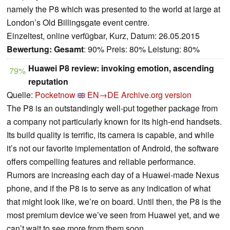
namely the P8 which was presented to the world at large at
London’s Old Billingsgate event centre.
Einzeltest, online verfügbar, Kurz, Datum: 26.05.2015
Bewertung:
Gesamt
: 90% Preis: 80% Leistung: 80%
Huawei P8 review: invoking emotion, ascending
79%
reputation
Quelle:
Pocketnow
EN→DE
Archive.org version
The P8 is an outstandingly well-put together package from
a company not particularly known for its high-end handsets.
Its build quality is terrific, its camera is capable, and while
it’s not our favorite implementation of Android, the software
offers compelling features and reliable performance.
Rumors are increasing each day of a Huawei-made Nexus
phone, and if the P8 is to serve as any indication of what
that might look like, we’re on board. Until then, the P8 is the
most premium device we’ve seen from Huawei yet, and we
can’t wait to see more from them soon.