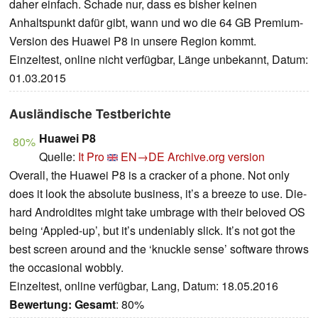
daher einfach. Schade nur, dass es bisher keinen
Anhaltspunkt dafür gibt, wann und wo die 64 GB Premium-
Version des Huawei P8 in unsere Region kommt.
Einzeltest, online nicht verfügbar, Länge unbekannt, Datum:
01.03.2015
Ausländische Testberichte
Huawei P8
80%
Quelle:
It Pro
EN→DE
Archive.org version
Overall, the Huawei P8 is a cracker of a phone. Not only
does it look the absolute business, it’s a breeze to use. Die-
hard Androidites might take umbrage with their beloved OS
being ‘Appled-up’, but it’s undeniably slick. It’s not got the
best screen around and the ‘knuckle sense’ software throws
the occasional wobbly.
Einzeltest, online verfügbar, Lang, Datum: 18.05.2016
Bewertung:
Gesamt
: 80%