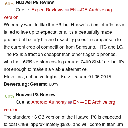
Huawei P8 review
60%
Quelle:
Expert Reviews
EN→DE
Archive.org
version
We really want to like the P8, but Huawei's best efforts have
failed to live up to expectations. It's a beautifully made
phone, but battery life and usability pales in comparison to
the current crop of competition from Samsung, HTC and LG.
The P8 is a fraction cheaper than other flagship phones,
with the 16GB version costing around £400 SIM-free, but it's
not enough to make it a viable alternative.
Einzeltest, online verfügbar, Kurz, Datum: 01.05.2015
Bewertung:
Gesamt
: 60%
Huawei P8 Review
80%
Quelle:
Android Authority
EN→DE
Archive.org
version
The standard 16 GB version of the Huawei P8 is expected
to cost €499, approximately $530, and will come in titanium