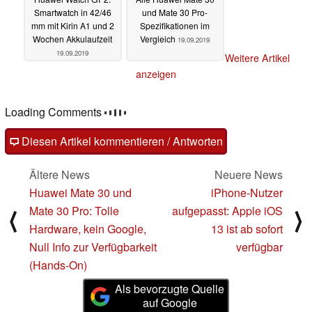
Smartwatch in 42/46
und Mate 30 Pro-
mm mit Kirin A1 und 2
Spezifikationen im
Wochen Akkulaufzeit
Vergleich
19.09.2019
19.09.2019
Weitere Artikel
anzeigen
Loading Comments
Diesen Artikel kommentieren / Antworten
Ältere News
Neuere News
Huawei Mate 30 und
iPhone-Nutzer
Mate 30 Pro: Tolle
aufgepasst: Apple iOS
⟨
⟩
Hardware, kein Google,
13 ist ab sofort
Null Info zur Verfügbarkeit
verfügbar
(Hands-On)
Als bevorzugte Quelle
auf Google