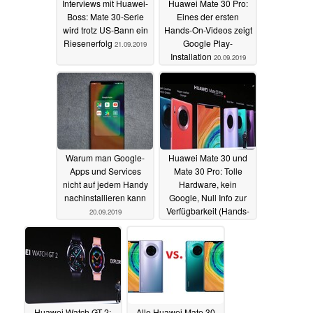
Interviews mit Huawei-
Huawei Mate 30 Pro:
Boss: Mate 30-Serie
Eines der ersten
wird trotz US-Bann ein
Hands-On-Videos zeigt
Riesenerfolg
Google Play-
21.09.2019
Installation
20.09.2019
Warum man Google-
Huawei Mate 30 und
Apps und Services
Mate 30 Pro: Tolle
nicht auf jedem Handy
Hardware, kein
nachinstallieren kann
Google, Null Info zur
Verfügbarkeit (Hands-
20.09.2019
On)
19.09.2019
Huawei Watch GT 2:
Alle Huawei Mate 30