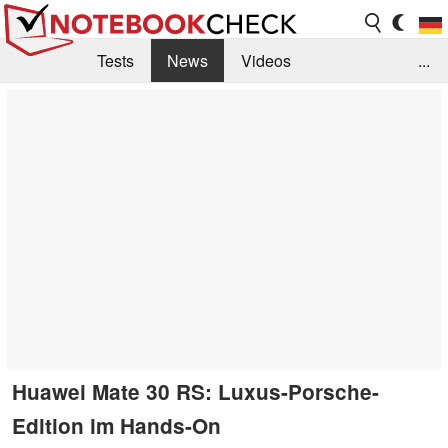
Tests
News
Videos
...
Benchmarks & Tech
Externe Tests
Kaufberatung
Deals
Suche
Jobs
Forum
Huawei Mate 30 RS: Luxus-Porsche-
Edition im Hands-On