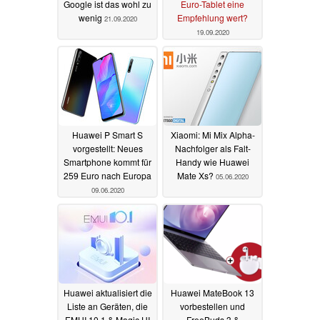
Google ist das wohl zu
Euro-Tablet eine
wenig
Empfehlung wert?
21.09.2020
19.09.2020
Huawei P Smart S
Xiaomi: Mi Mix Alpha-
vorgestellt: Neues
Nachfolger als Falt-
Smartphone kommt für
Handy wie Huawei
259 Euro nach Europa
Mate Xs?
05.06.2020
09.06.2020
Huawei aktualisiert die
Huawei MateBook 13
Liste an Geräten, die
vorbestellen und
EMUI 10.1 & Magic UI
FreeBuds 3 &