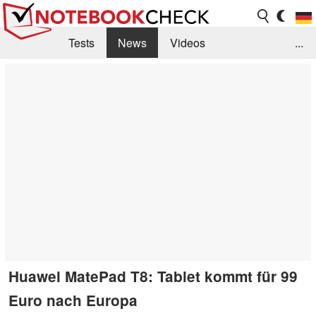
Tests
News
Videos
...
Benchmarks & Tech
Externe Tests
Kaufberatung
Deals
Suche
Jobs
Forum
Huawei MatePad T8: Tablet kommt für 99
Euro nach Europa