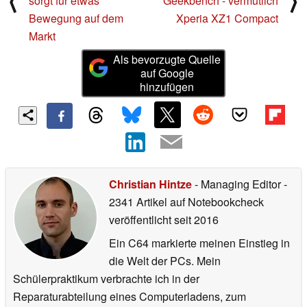
⟨
⟩
sorgt für etwas
Geekbench - vermutlich
Bewegung auf dem
Xperia XZ1 Compact
Markt
Als bevorzugte Quelle
auf Google
hinzufügen
Christian Hintze
- Managing Editor
-
2341 Artikel auf Notebookcheck
veröffentlicht
seit 2016
Ein C64 markierte meinen Einstieg in
die Welt der PCs. Mein
Schülerpraktikum verbrachte ich in der
Reparaturabteilung eines Computerladens, zum