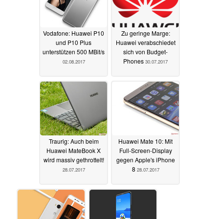
Vodafone: Huawei P10
Zu geringe Marge:
und P10 Plus
Huawei verabschiedet
unterstützen 500 MBit/s
sich von Budget-
Phones
02.08.2017
30.07.2017
Traurig: Auch beim
Huawei Mate 10: Mit
Huawei MateBook X
Full-Screen-Display
wird massiv gethrottelt!
gegen Apple's iPhone
8
28.07.2017
28.07.2017