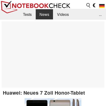
Tests
News
Videos
...
Benchmarks & Tech
Externe Tests
Kaufberatung
Deals
Suche
Jobs
Forum
Huawei: Neues 7 Zoll Honor-Tablet