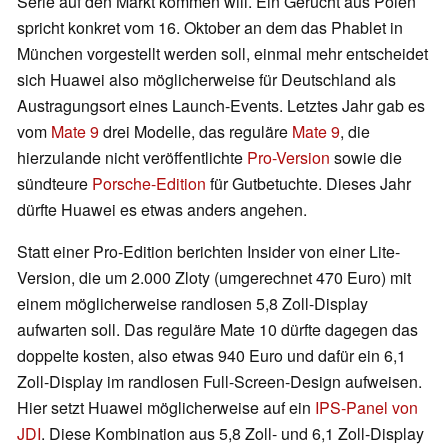
Serie auf den Markt kommen will. Ein Gerücht aus Polen
spricht konkret vom 16. Oktober an dem das Phablet in
München vorgestellt werden soll, einmal mehr entscheidet
sich Huawei also möglicherweise für Deutschland als
Austragungsort eines Launch-Events. Letztes Jahr gab es
vom
Mate 9
drei Modelle, das reguläre
Mate 9
, die
hierzulande nicht veröffentlichte
Pro-Version
sowie die
sündteure
Porsche-Edition
für Gutbetuchte. Dieses Jahr
dürfte Huawei es etwas anders angehen.
Statt einer Pro-Edition berichten Insider von einer Lite-
Version, die um 2.000 Zloty (umgerechnet 470 Euro) mit
einem möglicherweise randlosen 5,8 Zoll-Display
aufwarten soll. Das reguläre Mate 10 dürfte dagegen das
doppelte kosten, also etwas 940 Euro und dafür ein 6,1
Zoll-Display im randlosen Full-Screen-Design aufweisen.
Hier setzt Huawei möglicherweise auf ein
IPS-Panel von
JDI
. Diese Kombination aus 5,8 Zoll- und 6,1 Zoll-Display