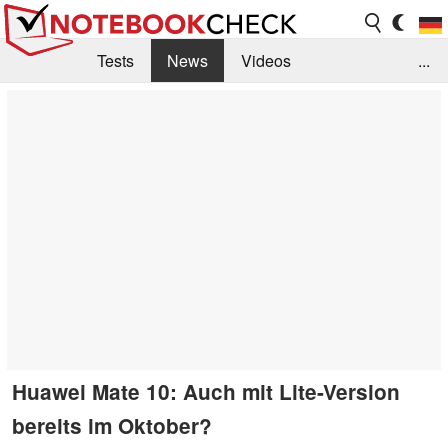
Tests
News
Videos
...
Benchmarks & Tech
Externe Tests
Kaufberatung
Deals
Suche
Jobs
Forum
Huawei Mate 10: Auch mit Lite-Version
bereits im Oktober?