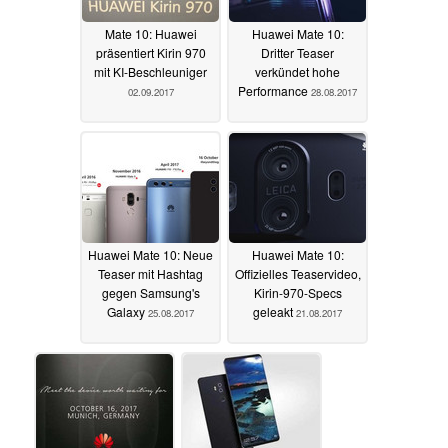
Mate 10: Huawei
Huawei Mate 10:
präsentiert Kirin 970
Dritter Teaser
mit KI-Beschleuniger
verkündet hohe
Performance
02.09.2017
28.08.2017
Huawei Mate 10: Neue
Huawei Mate 10:
Teaser mit Hashtag
Offizielles Teaservideo,
gegen Samsung's
Kirin-970-Specs
Galaxy
geleakt
25.08.2017
21.08.2017