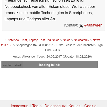
Freelancer schreibe ich nun schon seit 2016 für
Notebookcheck von allen Ecken dieser Welt aus über
brandaktuelle mobile Technologien in Smartphones,
Laptops und Gadgets aller Art.
Kontakt:
@alfawien
>
Notebook Test, Laptop Test und News
>
News
>
Newsarchiv
>
News
2017-05
> Snapdragon 845 & Kirin 970: Erste Leaks zu den nächsten High-
End-SOCs
Autor: Alexander Fagot, 20.05.2017 (Update: 18.02.2026)
loading failed!
loading failed!
Impressum
|
Team
|
Datenschutz
|
Kontakt
|
Cookie