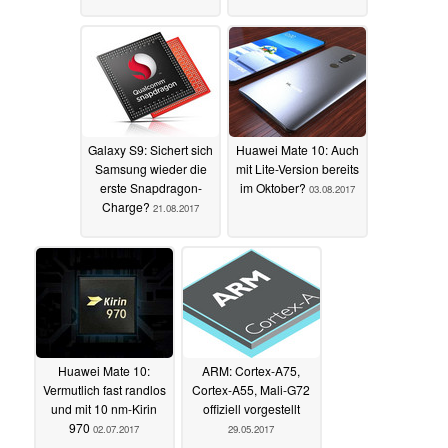
Galaxy S9: Sichert sich
Huawei Mate 10: Auch
Samsung wieder die
mit Lite-Version bereits
erste Snapdragon-
im Oktober?
03.08.2017
Charge?
21.08.2017
Huawei Mate 10:
ARM: Cortex-A75,
Vermutlich fast randlos
Cortex-A55, Mali-G72
und mit 10 nm-Kirin
offiziell vorgestellt
970
02.07.2017
29.05.2017