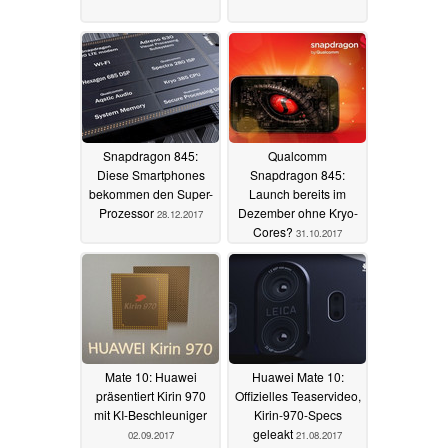
Snapdragon 845:
Qualcomm
Diese Smartphones
Snapdragon 845:
bekommen den Super-
Launch bereits im
Prozessor
Dezember ohne Kryo-
28.12.2017
Cores?
31.10.2017
Mate 10: Huawei
Huawei Mate 10:
präsentiert Kirin 970
Offizielles Teaservideo,
mit KI-Beschleuniger
Kirin-970-Specs
geleakt
02.09.2017
21.08.2017