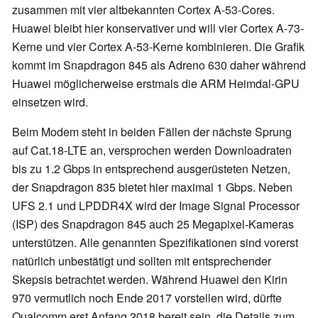
zusammen mit vier altbekannten Cortex A-53-Cores.
Huawei bleibt hier konservativer und will vier Cortex A-73-
Kerne und vier Cortex A-53-Kerne kombinieren. Die Grafik
kommt im Snapdragon 845 als Adreno 630 daher während
Huawei möglicherweise erstmals die ARM Heimdal-GPU
einsetzen wird.
Beim Modem steht in beiden Fällen der nächste Sprung
auf Cat.18-LTE an, versprochen werden Downloadraten
bis zu 1.2 Gbps in entsprechend ausgerüsteten Netzen,
der Snapdragon 835 bietet hier maximal 1 Gbps. Neben
UFS 2.1 und LPDDR4X wird der Image Signal Processor
(ISP) des Snapdragon 845 auch 25 Megapixel-Kameras
unterstützen. Alle genannten Spezifikationen sind vorerst
natürlich unbestätigt und sollten mit entsprechender
Skepsis betrachtet werden. Während Huawei den Kirin
970 vermutlich noch Ende 2017 vorstellen wird, dürfte
Qualcomm erst Anfang 2018 bereit sein, die Details zum