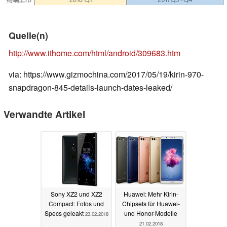
Quelle(n)
http://www.ithome.com/html/android/309683.htm
via: https://www.gizmochina.com/2017/05/19/kirin-970-
snapdragon-845-details-launch-dates-leaked/
Verwandte Artikel
Sony XZ2 und XZ2
Huawei: Mehr Kirin-
Compact: Fotos und
Chipsets für Huawei-
Specs geleakt
und Honor-Modelle
23.02.2018
21.02.2018