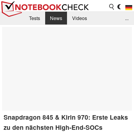
Tests
News
Videos
...
Benchmarks & Tech
Externe Tests
Kaufberatung
Deals
Suche
Jobs
Forum
Snapdragon 845 & Kirin 970: Erste Leaks
zu den nächsten High-End-SOCs