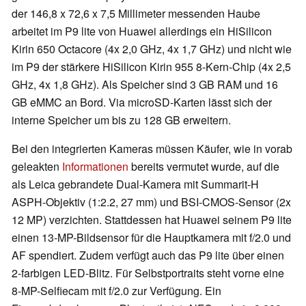
der 146,8 x 72,6 x 7,5 Millimeter messenden Haube
arbeitet im P9 lite von Huawei allerdings ein HiSilicon
Kirin 650 Octacore (4x 2,0 GHz, 4x 1,7 GHz) und nicht wie
im P9 der stärkere HiSilicon Kirin 955 8-Kern-Chip (4x 2,5
GHz, 4x 1,8 GHz). Als Speicher sind 3 GB RAM und 16
GB eMMC an Bord. Via microSD-Karten lässt sich der
interne Speicher um bis zu 128 GB erweitern.
Bei den integrierten Kameras müssen Käufer, wie in vorab
geleakten
Informationen
bereits vermutet wurde, auf die
als Leica gebrandete Dual-Kamera mit Summarit-H
ASPH-Objektiv (1:2.2, 27 mm) und BSI-CMOS-Sensor (2x
12 MP) verzichten. Stattdessen hat Huawei seinem P9 lite
einen 13-MP-Bildsensor für die Hauptkamera mit f/2.0 und
AF spendiert. Zudem verfügt auch das P9 lite über einen
2-farbigen LED-Blitz. Für Selbstportraits steht vorne eine
8-MP-Selfiecam mit f/2.0 zur Verfügung. Ein