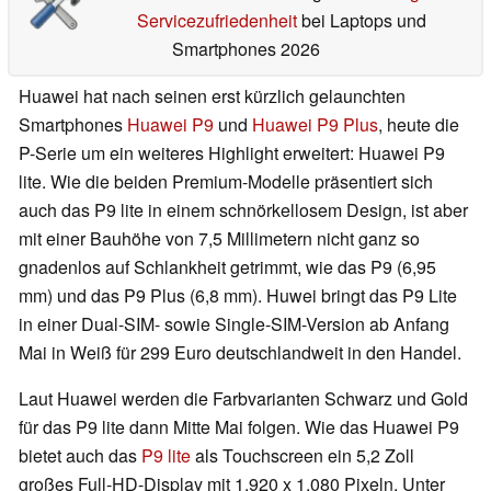
Servicezufriedenheit
bei Laptops und
Smartphones 2026
Huawei hat nach seinen erst kürzlich gelaunchten
Smartphones
Huawei P9
und
Huawei P9 Plus
, heute die
P-Serie um ein weiteres Highlight erweitert: Huawei P9
lite. Wie die beiden Premium-Modelle präsentiert sich
auch das P9 lite in einem schnörkellosem Design, ist aber
mit einer Bauhöhe von 7,5 Millimetern nicht ganz so
gnadenlos auf Schlankheit getrimmt, wie das P9 (6,95
mm) und das P9 Plus (6,8 mm). Huwei bringt das P9 Lite
in einer Dual-SIM- sowie Single-SIM-Version ab Anfang
Mai in Weiß für 299 Euro deutschlandweit in den Handel.
Laut Huawei werden die Farbvarianten Schwarz und Gold
für das P9 lite dann Mitte Mai folgen. Wie das Huawei P9
bietet auch das
P9 lite
als Touchscreen ein 5,2 Zoll
großes Full-HD-Display mit 1.920 x 1.080 Pixeln. Unter