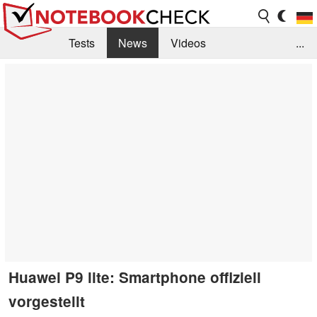
Tests
News
Videos
...
Benchmarks & Tech
Externe Tests
Kaufberatung
Deals
Suche
Jobs
Forum
Huawei P9 lite: Smartphone offiziell
vorgestellt