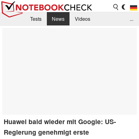
Tests
News
Videos
...
Benchmarks & Tech
Externe Tests
Kaufberatung
Deals
Suche
Jobs
Forum
Huawei bald wieder mit Google: US-
Regierung genehmigt erste