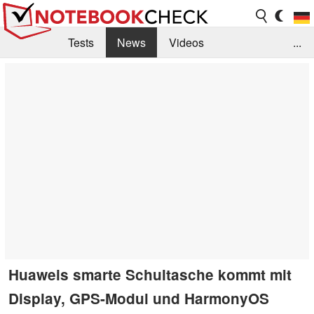
Tests
News
Videos
...
Benchmarks & Tech
Externe Tests
Kaufberatung
Deals
Suche
Jobs
Forum
Huaweis smarte Schultasche kommt mit
Display, GPS-Modul und HarmonyOS