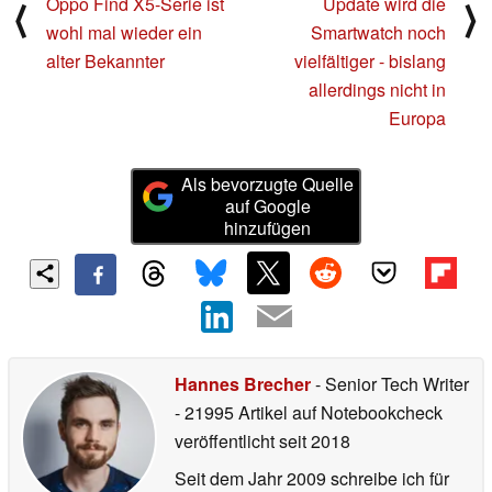
Oppo Find X5-Serie ist
Update wird die
⟨
⟩
wohl mal wieder ein
Smartwatch noch
alter Bekannter
vielfältiger - bislang
allerdings nicht in
Europa
Als bevorzugte Quelle
auf Google
hinzufügen
Hannes Brecher
- Senior Tech Writer
- 21995 Artikel auf Notebookcheck
veröffentlicht
seit 2018
Seit dem Jahr 2009 schreibe ich für