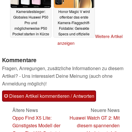
Kameratestsieger:
Honor Magic V wird
Globales Huawei P50
offenbar das erste
Pro und
Kamera-Flaggschiff-
möglicherweise P50
Foldable: Geleakte
Pocket starten in Kürze
Specs und offizielle
Weitere Artikel
Renderbilder in allen
09.01.2022
anzeigen
Farben
07.01.2022
Kommentare
Fragen, Anregungen, zusätzliche Informationen zu diesem
Artikel? - Uns interessiert Deine Meinung (auch ohne
Anmeldung möglich)!
Diesen Artikel kommentieren / Antworten
Ältere News
Neuere News
Oppo Find X5 Lite:
Huawei Watch GT 2: Mit
Günstigstes Modell der
diesem spannenden