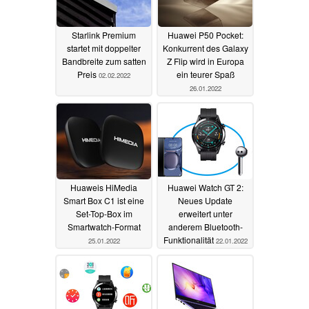
Starlink Premium
Huawei P50 Pocket:
startet mit doppelter
Konkurrent des Galaxy
Bandbreite zum satten
Z Flip wird in Europa
Preis
ein teurer Spaß
02.02.2022
26.01.2022
Huaweis HiMedia
Huawei Watch GT 2:
Smart Box C1 ist eine
Neues Update
Set-Top-Box im
erweitert unter
Smartwatch-Format
anderem Bluetooth-
Funktionalität
25.01.2022
22.01.2022