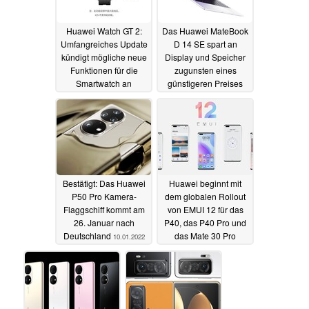
Huawei Watch GT 2:
Das Huawei MateBook
Umfangreiches Update
D 14 SE spart an
kündigt mögliche neue
Display und Speicher
Funktionen für die
zugunsten eines
Smartwatch an
günstigeren Preises
13.01.2022
13.01.2022
Bestätigt: Das Huawei
Huawei beginnt mit
P50 Pro Kamera-
dem globalen Rollout
Flaggschiff kommt am
von EMUI 12 für das
26. Januar nach
P40, das P40 Pro und
Deutschland
das Mate 30 Pro
10.01.2022
10.01.2022