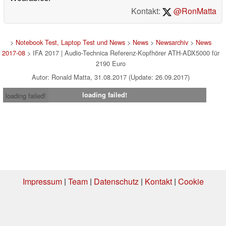
Kontakt:
@RonMatta
>
Notebook Test, Laptop Test und News
>
News
>
Newsarchiv
>
News
2017-08
> IFA 2017 | Audio-Technica Referenz-Kopfhörer ATH-ADX5000 für
2190 Euro
Autor: Ronald Matta, 31.08.2017 (Update: 26.09.2017)
loading failed!
loading failed!
Impressum
|
Team
|
Datenschutz
|
Kontakt
|
Cookie
Einstellungen
| 06.08.2026 16:42
* Beim Kauf über einen Affiliate-Link kann Notebookcheck eine Vergütung
erhalten. Vielen Dank für Ihre Unterstützung!.