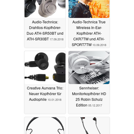
Audio-Technica:
Audio-Technica True
Drahtlos-Kopfhörer-
Wireless In-Ear-
Duo ATH-SR50BT und
Kopfhörer ATH-
ATH-SR30BT
CKR7TW und ATH-
17.09.2018
SPORT7TW
10.09.2018
Creative Aurvana Trio:
Sennheiser:
Neuer Kopfhörer für
Monitorkopfhörer HD
Audiophile
25 Robin Schulz
10.01.2018
Edition
05.12.2017