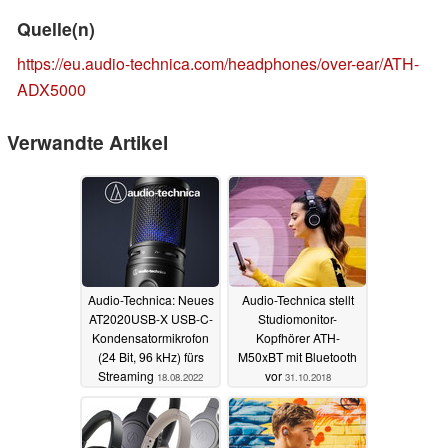
Quelle(n)
https://eu.audio-technica.com/headphones/over-ear/ATH-
ADX5000
Verwandte Artikel
Audio-Technica: Neues
Audio-Technica stellt
AT2020USB-X USB-C-
Studiomonitor-
Kondensatormikrofon
Kopfhörer ATH-
(24 Bit, 96 kHz) fürs
M50xBT mit Bluetooth
Streaming
vor
18.08.2022
31.10.2018