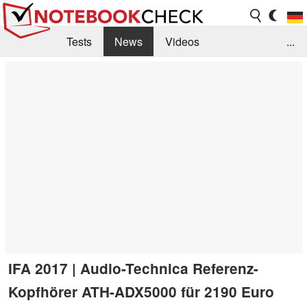
Tests
News
Videos
...
Benchmarks & Tech
Externe Tests
Kaufberatung
Deals
Suche
Jobs
Forum
IFA 2017 | Audio-Technica Referenz-
Kopfhörer ATH-ADX5000 für 2190 Euro