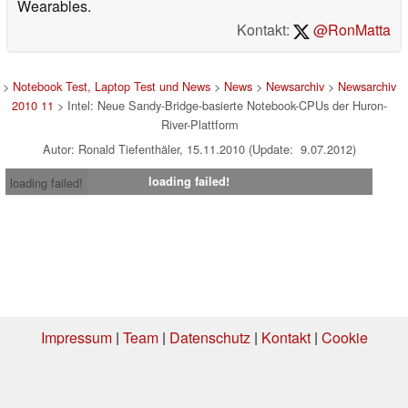
Wearables.
Kontakt:
@RonMatta
>
Notebook Test, Laptop Test und News
>
News
>
Newsarchiv
>
Newsarchiv
2010 11
> Intel: Neue Sandy-Bridge-basierte Notebook-CPUs der Huron-
River-Plattform
Autor: Ronald Tiefenthäler, 15.11.2010 (Update: 9.07.2012)
loading failed!
loading failed!
Impressum
|
Team
|
Datenschutz
|
Kontakt
|
Cookie
Einstellungen
| 16.07.2026 09:03
* Beim Kauf über einen Affiliate-Link kann Notebookcheck eine Vergütung
erhalten. Vielen Dank für Ihre Unterstützung!.