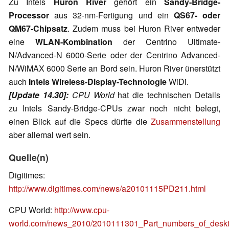
Zu Intels
Huron River
gehört ein
Sandy-Bridge-
Processor
aus 32-nm-Fertigung und ein
QS67- oder
QM67-Chipsatz
. Zudem muss bei Huron River entweder
eine
WLAN-Kombination
der Centrino Ultimate-
N/Advanced-N 6000-Serie oder der Centrino Advanced-
N/WiMAX 6000 Serie an Bord sein. Huron River ünerstützt
auch
Intels Wireless-Display-Technologie
WiDi.
[Update 14.30]:
CPU World
hat die technischen Details
zu Intels Sandy-Bridge-CPUs zwar noch nicht belegt,
einen Blick auf die Specs dürfte die
Zusammenstellung
aber allemal wert sein.
Quelle(n)
Digitimes:
http://www.digitimes.com/news/a20101115PD211.html
CPU World:
http://www.cpu-
world.com/news_2010/2010111301_Part_numbers_of_desk