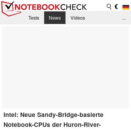
Tests
News
Videos
...
Benchmarks & Tech
Externe Tests
Kaufberatung
Deals
Suche
Jobs
Forum
Intel: Neue Sandy-Bridge-basierte
Notebook-CPUs der Huron-River-