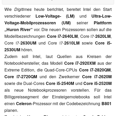
Wie
Digitimes
heute berichtet, bereitet Intel den Start
verschiedener
Low-Voltage- (LM)
und
Ultra-Low-
Voltage-Mobilprozessoren (UM)
seiner
Plattform
„Huron River“
vor. Die neuen Prozessoren sollen auf die
Modellbezeichnungen
Core i7-2640LM
, Core i7-
2620LM
,
Core i7-
2630UM
und Core i7-
2610LM
sowie
Core i5-
2530UM
hören.
Zudem soll Intel, laut Quellen aus Kreisen der
Notebookhersteller, das Modell
Core i7-2920XM
aus der
Extreme Edition, die Quad-Core-CPUs
Core i7-2820QM
,
Core i7-2720QM
und den Zweikerner
Core i7-2620M
sowie die Dual-Cores
Core i5-2540M
und
Core i5-2520M
als neue Notebookprozesoren vorstellen. Für das
Billigpreissegment der Einsteigernotebooks soll Intel
einen
Celeron
-Prozessor mit der Codebezeichnung
B801
planen.