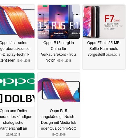
Oppo lässt seine
Oppo R15 sorgt in
Oppo F7 mit 25-MP-
ngerabdrucksensor-
China für
Selfie-Kam heute
m-Display-Technik
Verkaufsrekord - trotz
vorgestellt
26.03.2018
tentieren
Notch!
16.04.2018
03.04.2018
Oppo und Dolby
Oppo R15
oratories kündigen
angekündigt: Notch-
strategische
Design mit MediaTek
Partnerschaft an
oder Qualcomm-SoC
22.03.2018
19.03.2018