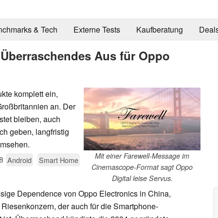
nchmarks & Tech
Externe Tests
Kaufberatung
Deal
 Überraschendes Aus für Oppo
ukte komplett ein,
roßbritannien an. Der
tet bleiben, auch
h geben, langfristig
 umsehen.
Mit einer Farewell-Message im
8
Android
Smart Home
Cinemascope-Format sagt Oppo
Digital leise Servus.
ässige Dependence von Oppo Electronics in China,
Riesenkonzern, der auch für die Smartphone-