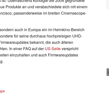
ist. Überraschend kündigte die 2004 gegründete
eue Produkte an und verabschiedete sich mit einem
rancisco, passenderweise im breiten Cinemascope-
 sondern auch in Europa ein im Heimkino-Bereich
esondere für seine durchaus hochpreisigen UHD-
Firmwareupdates bekannt, die auch älteren
hten. In einer FAQ auf der
US-Seite
verspricht
zeiten einzuhalten und auch Firmwareupdates
ng.
spx