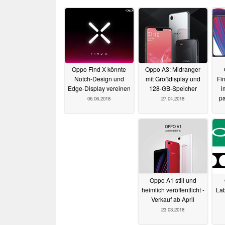
Oppo Find X könnte
Oppo A3: Midranger
Notch-Design und
mit Großdisplay und
Fi
Edge-Display vereinen
128-GB-Speicher
i
pa
06.06.2018
27.04.2018
Oppo A1 still und
heimlich veröffentlicht -
Lab
Verkauf ab April
23.03.2018