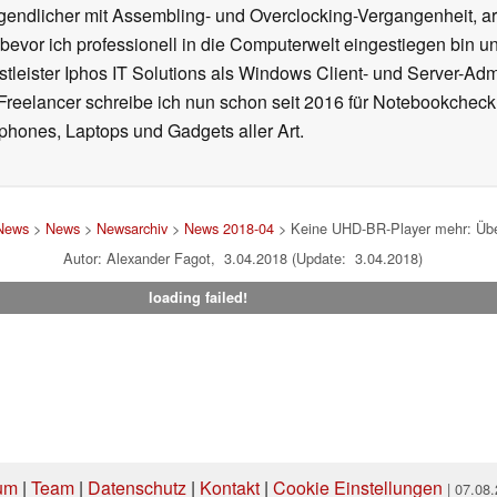
gendlicher mit Assembling- und Overclocking-Vergangenheit, arb
 bevor ich professionell in die Computerwelt eingestiegen bin 
stleister Iphos IT Solutions als Windows Client- und Server-Ad
 Freelancer schreibe ich nun schon seit 2016 für Notebookcheck
phones, Laptops und Gadgets aller Art.
 News
>
News
>
Newsarchiv
>
News 2018-04
> Keine UHD-BR-Player mehr: Über
Autor: Alexander Fagot, 3.04.2018 (Update: 3.04.2018)
loading failed!
um
|
Team
|
Datenschutz
|
Kontakt
|
Cookie Einstellungen
| 07.08