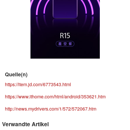
Quelle(n)
https://item.jd.com/6773543.html
https://www.ithome.com/html/android/353621.htm
http://news.mydrivers.com/1/572/572067.htm
Verwandte Artikel