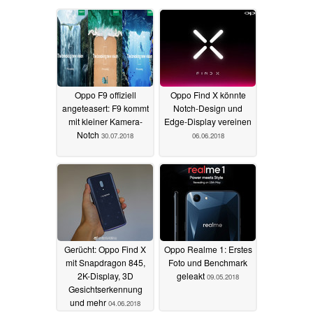
Oppo F9 offiziell
Oppo Find X könnte
angeteasert: F9 kommt
Notch-Design und
mit kleiner Kamera-
Edge-Display vereinen
Notch
30.07.2018
06.06.2018
Gerücht: Oppo Find X
Oppo Realme 1: Erstes
mit Snapdragon 845,
Foto und Benchmark
2K-Display, 3D
geleakt
09.05.2018
Gesichtserkennung
und mehr
04.06.2018