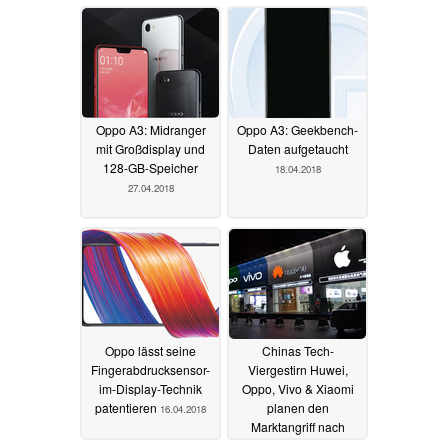
Oppo A3: Midranger
Oppo A3: Geekbench-
mit Großdisplay und
Daten aufgetaucht
128-GB-Speicher
18.04.2018
27.04.2018
Oppo lässt seine
Chinas Tech-
Fingerabdrucksensor-
Viergestirn Huwei,
im-Display-Technik
Oppo, Vivo & Xiaomi
patentieren
planen den
16.04.2018
Marktangriff nach
Übersee
06.04.2018