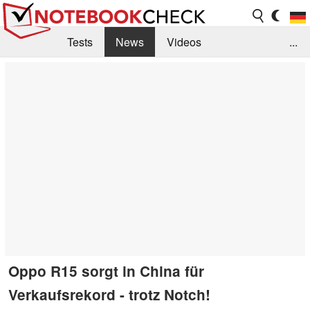
Tests
News
Videos
...
Benchmarks & Tech
Externe Tests
Kaufberatung
Deals
Suche
Jobs
Forum
Oppo R15 sorgt in China für
Verkaufsrekord - trotz Notch!