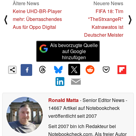
Ältere News
Neuere News
Keine UHD-BR-Player
FIFA 18: Tim
⟨
⟩
mehr: Überraschendes
"TheStrxangeR"
Aus für Oppo Digital
Katnawatos ist
Deutscher Meister
Als bevorzugte Quelle
auf Google
hinzufügen
Ronald Matta
- Senior Editor News
-
14667 Artikel auf Notebookcheck
veröffentlicht
seit 2007
Seit 2007 bin ich Redakteur bei
Notebookcheck.com. Als freier Autor