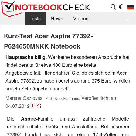
Tests
News
Videos
...
Benchmarks & Tech
Externe Tests
Kurz-Test Acer Aspire 7739Z-
P624650MNKK Notebook
Kaufberatung
Deals
Suche
Jobs
Hauptsache billig.
Wer keine besonderen Ansprüche hat,
Forum
findet bereits für etwa 400 Euro eine breite
Angebotsvielfalt. Hier erfahren Sie, ob es sich beim Acer
Aspire 7739Z, zu haben bereits ab rund 375 Euro, wirklich
um ein Schnäppchen handelt.
Martina Osztovits
,
Veröffentlicht am
,
✓
S. Kueckemanns
04.07.2012
🇺🇸
Die
Aspire-
Familie umfasst zahlreiche Modelle
unterschiedlicher Größe und Ausstattung. Bei unserem
7739Z handelt es sich um einen
17.3-Zöller
, der