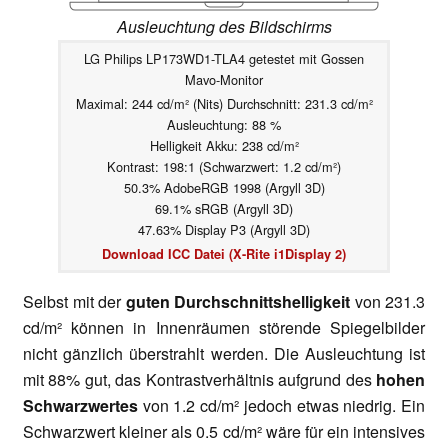
Ausleuchtung des Bildschirms
LG Philips LP173WD1-TLA4 getestet mit Gossen
Mavo-Monitor
Maximal: 244 cd/m² (Nits) Durchschnitt: 231.3 cd/m²
Ausleuchtung: 88 %
Helligkeit Akku: 238 cd/m²
Kontrast: 198:1 (Schwarzwert: 1.2 cd/m²)
50.3% AdobeRGB 1998 (Argyll 3D)
69.1% sRGB (Argyll 3D)
47.63% Display P3 (Argyll 3D)
Download ICC Datei (X-Rite i1Display 2)
Selbst mit der
guten Durchschnittshelligkeit
von 231.3
cd/m² können in Innenräumen störende Spiegelbilder
nicht gänzlich überstrahlt werden. Die Ausleuchtung ist
mit 88% gut, das Kontrastverhältnis aufgrund des
hohen
Schwarzwertes
von 1.2 cd/m² jedoch etwas niedrig. Ein
Schwarzwert kleiner als 0.5 cd/m² wäre für ein intensives