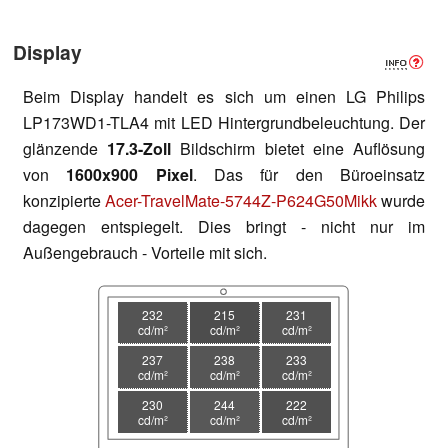
Display
Beim Display handelt es sich um einen LG Philips
LP173WD1-TLA4 mit LED Hintergrundbeleuchtung. Der
glänzende
17.3-Zoll
Bildschirm bietet eine Auflösung
von
1600x900 Pixel
. Das für den Büroeinsatz
konzipierte
Acer-TravelMate-5744Z-P624G50Mikk
wurde
dagegen entspiegelt. Dies bringt - nicht nur im
Außengebrauch - Vorteile mit sich.
232
215
231
cd/m²
cd/m²
cd/m²
237
238
233
cd/m²
cd/m²
cd/m²
230
244
222
cd/m²
cd/m²
cd/m²