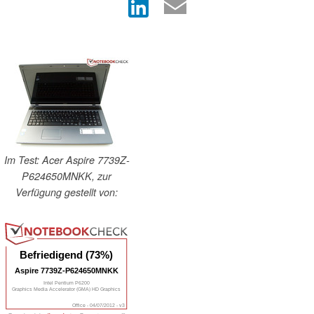
Im Test: Acer Aspire 7739Z-
P624650MNKK, zur
Verfügung gestellt von:
Befriedigend (73%)
Aspire 7739Z-P624650MNKK
Intel Pentium P6200
Graphics Media Accelerator (GMA) HD Graphics
Office - 04/07/2012 - v3