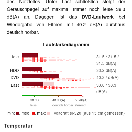
des Netzteiles. Unter Last schließlich steigt der
Geräuschpegel auf maximal immer noch leise 38.3
dB(A) an. Dagegen ist das
DVD-Laufwerk
bei
Wiedergabe von Filmen mit 40.2 dB(A) durchaus
deutlich hörbar.
Lautstärkediagramm
Idle
31.5 / 31.5 /
31.5 dB(A)
HDD
33.2 dB(A)
DVD
40.2 / dB(A)
Last
33.8 / 38.3
dB(A)
30 dB
40 dB(A)
50 dB(A)
leise
deutlich hörbar
störend
min:
, med:
, max:
Voltcraft sl-320 (aus 15 cm gemessen)
Temperatur