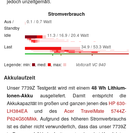
jedoch unzeitgemäß.
Stromverbrauch
Aus /
0.1 / 0.7 Watt
Standby
Idle
11.3 / 16.9 / 20.4 Watt
Last
34.9 / 53.3 Watt
Legende: min:
, med:
, max:
Voltcraft VC 940
Akkulaufzeit
Unser 7739Z Testgerät wird mit einem
48 Wh Lithium-
Ionen-Akku
ausgeliefert. Damit entspricht die
Akkukapazität im großen und ganzen jenen des
HP 630-
LH384EA
und des
Acer TravelMate 5744Z-
P624G50Mikk
. Aufgrund des höheren Stromverbrauchs
ist es daher nicht verwunderlich, dass das unser 7739Z