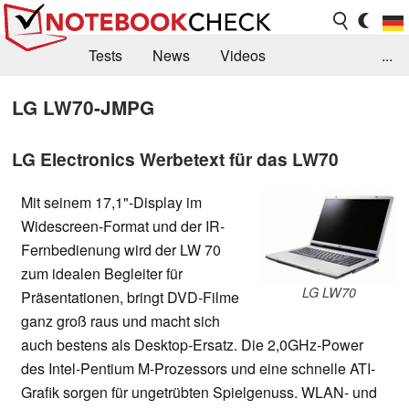
Tests
News
Videos
...
Benchmarks & Tech
Externe Tests
LG LW70-JMPG
Kaufberatung
Deals
Suche
Jobs
LG Electronics Werbetext für das LW70
Forum
Mit seinem 17,1"-Display im
Widescreen-Format und der IR-
Fernbedienung wird der LW 70
zum idealen Begleiter für
LG LW70
Präsentationen, bringt DVD-Filme
ganz groß raus und macht sich
auch bestens als Desktop-Ersatz. Die 2,0GHz-Power
des Intel-Pentium M-Prozessors und eine schnelle ATI-
Grafik sorgen für ungetrübten Spielgenuss. WLAN- und