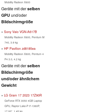
Mobility Radeon X600
Geräte mit der
selben
GPU
und/oder
Bildschirmgröße
Sony Vaio VGN-A617B
Mobility Radeon X600, Pentium M
740, 3.9 kg
HP Pavilion zd8185ea
Mobility Radeon X600, Pentium 4
P4 3.0, 4.2 kg
Geräte mit der
selben
Bildschirmgröße
und/oder ähnlichem
Gewicht
LG Gram 17 2023 17Z90R
GeForce RTX 3050 4GB Laptop
GPU, Raptor Lake-P i7-1360P,
17.00", 1.45 kg