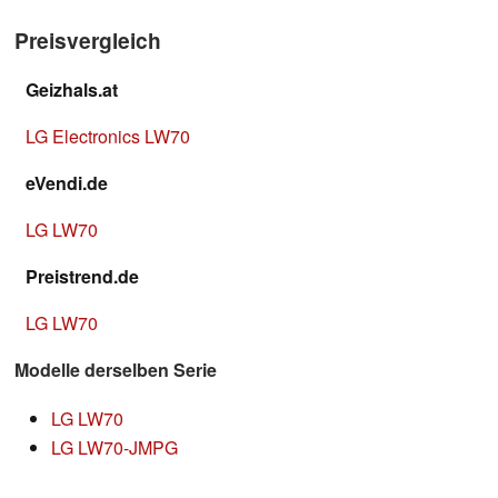
Preisvergleich
Geizhals.at
LG Electronics LW70
eVendi.de
LG LW70
Preistrend.de
LG LW70
Modelle derselben Serie
LG LW70
LG LW70-JMPG