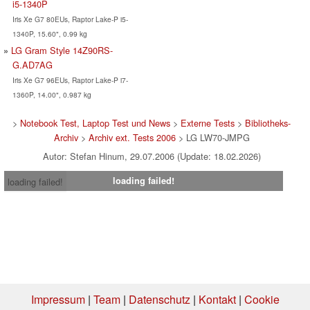
i5-1340P
Iris Xe G7 80EUs, Raptor Lake-P i5-
1340P, 15.60", 0.99 kg
LG Gram Style 14Z90RS-
G.AD7AG
Iris Xe G7 96EUs, Raptor Lake-P i7-
1360P, 14.00", 0.987 kg
>
Notebook Test, Laptop Test und News
>
Externe Tests
>
Bibliotheks-
Archiv
>
Archiv ext. Tests 2006
> LG LW70-JMPG
Autor: Stefan Hinum, 29.07.2006 (Update: 18.02.2026)
loading failed!
loading failed!
Impressum
|
Team
|
Datenschutz
|
Kontakt
|
Cookie