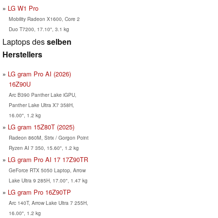
LG W1 Pro
Mobility Radeon X1600, Core 2
Duo T7200, 17.10", 3.1 kg
Laptops des
selben
Herstellers
LG gram Pro AI (2026)
16Z90U
Arc B390 Panther Lake iGPU,
Panther Lake Ultra X7 358H,
16.00", 1.2 kg
LG gram 15Z80T (2025)
Radeon 860M, Strix / Gorgon Point
Ryzen AI 7 350, 15.60", 1.2 kg
LG gram Pro AI 17 17Z90TR
GeForce RTX 5050 Laptop, Arrow
Lake Ultra 9 285H, 17.00", 1.47 kg
LG gram Pro 16Z90TP
Arc 140T, Arrow Lake Ultra 7 255H,
16.00", 1.2 kg