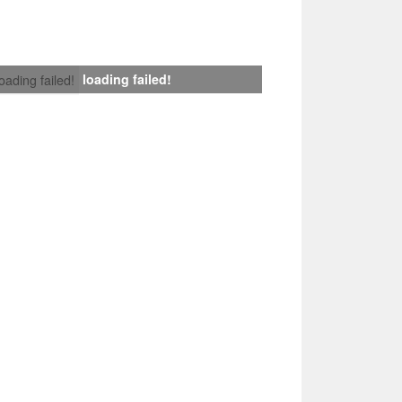
loading failed!
loading failed!