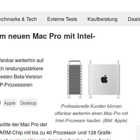
nchmarks & Tech
Externe Tests
Kaufberatung
Deal
em neuen Mac Pro mit Intel-
fenbar weiterhin auf
ich leistungsstärkere
esten Beta-Version
SP-Prozessoren
1
Apple
Desktop
Professionelle Kunden können
offenbar weiterhin einen Mac Pro mit
Intel-Prozessor kaufen. (Bild: Apple)
ollte der Mac Pro der
RM-Chip mit bis zu 40 Prozessor- und 128 Grafik-