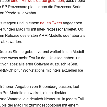
er aber
einen Hinweis darauf gefunden
, dass Apple
e SP-Prozessors plant, denn die Prozessor-Serie
von Xcode 13 erwähnt.
s reagiert und in einem
neuen Tweet
angegeben,
 für den Mac Pro mit Intel-Prozessor arbeitet. Ob
s zum Release des ersten ARM-Modells oder aber als
t abzuwarten.
rde es Sinn ergeben, vorerst weiterhin ein Modell
diese etwas mehr Zeit für den Umstieg haben, um
t von spezialisierter Software auszuschließen.
ARM-Chip für Workstations mit Intels aktuellen Ice
n.
früheren Angaben von Bloomberg passen, laut
 Pro-Modelle entwickelt, einen direkten
e Variante, die deutlich kleiner ist. In jedem Fall
n, bis der Mac Pro zumindest optional mit einem