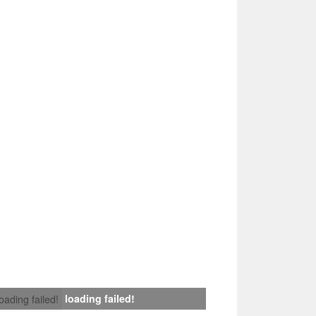
loading failed!
loading failed!