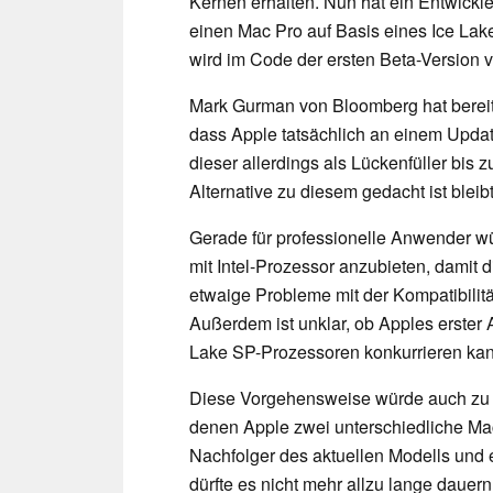
Kernen erhalten. Nun hat ein Entwickl
einen Mac Pro auf Basis eines Ice Lak
wird im Code der ersten Beta-Version 
Mark Gurman von Bloomberg hat bereit
dass Apple tatsächlich an einem Update
dieser allerdings als Lückenfüller bi
Alternative zu diesem gedacht ist bleib
Gerade für professionelle Anwender wü
mit Intel-Prozessor anzubieten, damit 
etwaige Probleme mit der Kompatibilitä
Außerdem ist unklar, ob Apples erster 
Lake SP-Prozessoren konkurrieren kan
Diese Vorgehensweise würde auch zu 
denen Apple zwei unterschiedliche Mac
Nachfolger des aktuellen Modells und ein
dürfte es nicht mehr allzu lange dauer