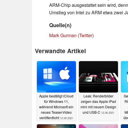
ARM-Chip ausgestattet sein wird, den
Umstieg von Intel zu ARM etwa zwei J
Quelle(n)
Mark Gurman (Twitter)
Verwandte Artikel
Apple bestätigt iCloud
Leak: Renderbilder
Ger
für Windows 11,
zeigen das Apple iPad
RI
während Microsoft ein
mini mit neuem Design
neues Teaser-Video
und USB-C
Mi
12.06.2021
veröffentlicht
üb
12.06.2021