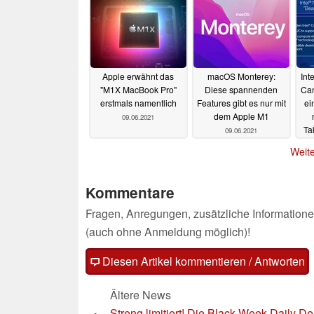
Apple erwähnt das
macOS Monterey:
Int
"M1X MacBook Pro"
Diese spannenden
Can
erstmals namentlich
Features gibt es nur mit
ei
dem Apple M1
09.06.2021
Ta
09.06.2021
Weite
Kommentare
Fragen, Anregungen, zusätzliche Informatione
(auch ohne Anmeldung möglich)!
Diesen Artikel kommentieren / Antworten
Ältere News
Streng limitiert! Die Black Week Daily De