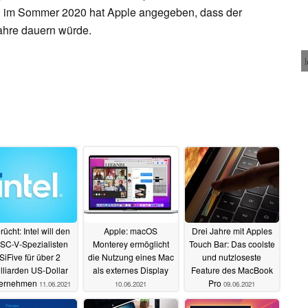
n im Sommer 2020 hat Apple angegeben, dass der
ahre dauern würde.
ücht: Intel will den
Apple: macOS
Drei Jahre mit Apples
SC-V-Spezialisten
Monterey ermöglicht
Touch Bar: Das coolste
SiFive für über 2
die Nutzung eines Mac
und nutzloseste
lliarden US-Dollar
als externes Display
Feature des MacBook
ernehmen
Pro
11.06.2021
10.06.2021
09.06.2021