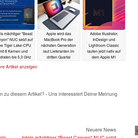
els mächtiger "Beast
Apple wird das
Adobe Illustrator,
yon" NUC setzt auf
MacBook Pro der
InDesign und
ne Tiger Lake-CPU
nächsten Generation
Lightroom Classic
mit 8 Kernen und
laut Lieferanten im
laufen jetzt nativ auf
ktraten bis 5,3 GHz
dritten Quartal
dem Apple M1
ausliefern
09.06.2021
08.06.2021
08.06.2021
re Artikel anzeigen
n zu diesem Artikel? - Uns interessiert Deine Meinung
Neuere News
als
Intels mächtiger "Beast Canyon" NUC setzt