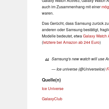
Galaxy Watch Active3, Galaxy Watch Ac
auch im Zusammenhang mit einer
mög
waren.
Das Gerücht, dass Samsung zurück zu 
anderen oder Samsung bestätigt, fragli
Modelle bedeutet, etwa
Galaxy Watch 
(
letztere bei Amazon ab 244 Euro
)
Samsung's new watch will use An
— Ice universe (@UniverseIce)
F
Quelle(n)
Ice Universe
GalaxyClub