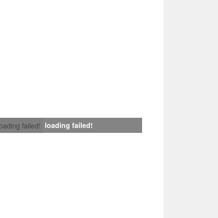
loading failed!
loading failed!