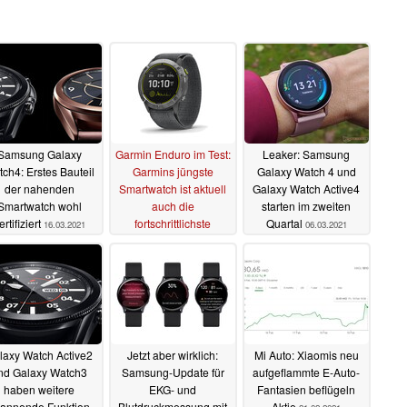
Samsung Galaxy
Garmin Enduro im Test:
Leaker: Samsung
ch4: Erstes Bauteil
Garmins jüngste
Galaxy Watch 4 und
der nahenden
Smartwatch ist aktuell
Galaxy Watch Active4
Smartwatch wohl
auch die
starten im zweiten
ertifiziert
fortschrittlichste
Quartal
16.03.2021
06.03.2021
07.03.2021
laxy Watch Active2
Jetzt aber wirklich:
Mi Auto: Xiaomis neu
nd Galaxy Watch3
Samsung-Update für
aufgeflammte E-Auto-
haben weitere
EKG- und
Fantasien beflügeln
annende Funktion
Blutdruckmessung mit
Aktie