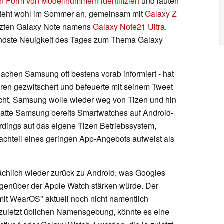
 in Form von Modellnummern identifiziert
und lauten
teht wohl im Sommer an, gemeinsam mit
Galaxy Z
tzten Galaxy Note namens
Galaxy Note21 Ultra
.
nendste Neuigkeit des Tages zum Thema Galaxy
 Sachen Samsung oft bestens vorab informiert - hat
en gezwitschert und befeuerte mit seinem Tweet
ücht, Samsung wolle wieder weg von Tizen und hin
hatte Samsung bereits Smartwatches auf Android-
rdings auf das eigene Tizen Betriebssystem,
achteil eines geringen App-Angebots aufweist als
ächlich wieder zurück zu Android, was Googles
genüber der Apple Watch stärken würde. Der
it WearOS" aktuell noch nicht namentlich
er zuletzt üblichen Namensgebung, könnte es eine