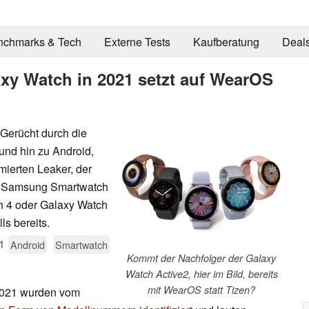
nchmarks & Tech
Externe Tests
Kaufberatung
Deal
xy Watch in 2021 setzt auf WearOS
 Gerücht durch die
nd hin zu Android,
mierten Leaker, der
ue Samsung Smartwatch
h 4 oder Galaxy Watch
ls bereits.
1
Android
Smartwatch
Kommt der Nachfolger der Galaxy
Watch Active2, hier im Bild, bereits
mit WearOS statt Tizen?
2021 wurden vom