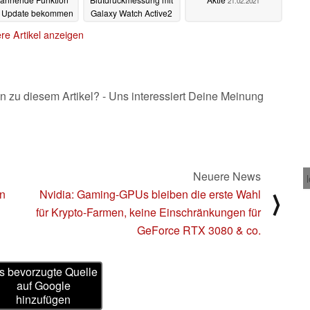
21.02.2021
r Update bekommen
Galaxy Watch Active2
und Galaxy Watch 3
22.02.2021
re Artikel anzeigen
wird in Deutschland
verteilt
22.02.2021
n zu diesem Artikel? - Uns interessiert Deine Meinung
Neuere News
en
Nvidia: Gaming-GPUs bleiben die erste Wahl
⟩
für Krypto-Farmen, keine Einschränkungen für
GeForce RTX 3080 & co.
s bevorzugte Quelle
auf Google
hinzufügen