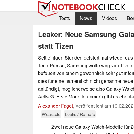
Tests
News
Videos
Be
Leaker: Neue Samsung Gala
statt Tizen
Seit einigen Stunden geistert mal wieder das
Tech-Presse, Samsung wolle weg von Tizen u
befeuert von einem gewöhnlich sehr gut infor
dies für eine namentlich nicht genannte ne
ankündigt, möglicherweise also Galaxy Watc
Active3. Erste Modellnummern gibt es ebenfal
Alexander Fagot
,
Veröffentlicht am
19.02.202
Wearable
Leaks / Rumors
Zwei neue Galaxy Watch-Modelle für 