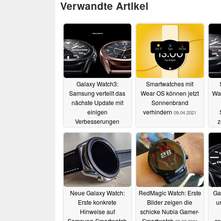
Verwandte Artikel
Galaxy Watch3:
Smartwatches mit
Samsung verteilt das
Wear OS können jetzt
Wat
nächste Update mit
Sonnenbrand
einigen
verhindern
09.04.2021
Verbesserungen
z
21.04.2021
Neue Galaxy Watch:
RedMagic Watch: Erste
Ga
Erste konkrete
Bilder zeigen die
u
Hinweise auf
schicke Nubia Gamer-
Samsung-Smartwatch
Smartwatch
sp