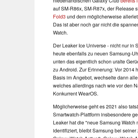
niederländischen Galaxy Club
bereits
auf SM-R86x, SM-R87x, der Release s
Fold3
und dem möglicherweise allerle
Das ist aber noch gar nicht die span
Watch.
Der Leaker Ice Universe - nicht nur in
heute ebenfalls zu neuen Samsung-Uhr
unten das eigentlich schon uralte Ger
zu Android. Zur Erinnerung: Vor 2014 
Basis im Angebot, wechselte dann alle
welches allerdings nach wie vor den N
Konkurrent WearOS.
Möglicherweise geht es 2021 also tats
Smartwatch-Plattform insbesondere ge
Leaker hat die "neue Samsung Watch m
identifiziert, bleibt Samsung bei sein