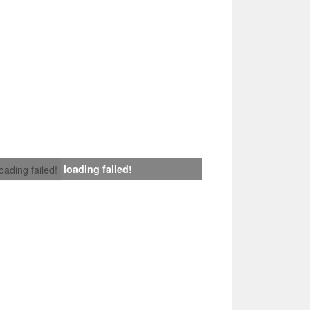
loading failed!
loading failed!