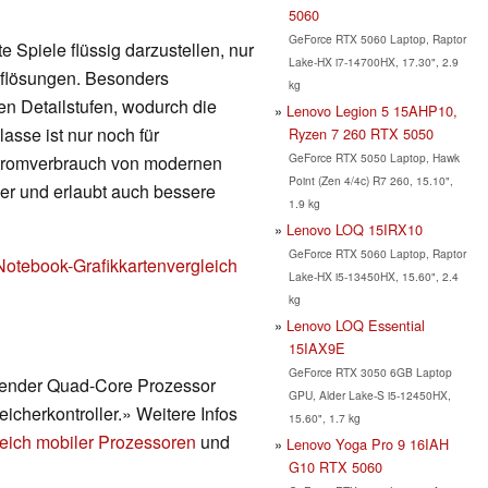
5060
GeForce RTX 5060 Laptop, Raptor
 Spiele flüssig darzustellen, nur
Lake-HX i7-14700HX, 17.30", 2.9
Auflösungen. Besonders
kg
en Detailstufen, wodurch die
Lenovo Legion 5 15AHP10,
lasse ist nur noch für
Ryzen 7 260 RTX 5050
GeForce RTX 5050 Laptop, Hawk
Stromverbrauch von modernen
Point (Zen 4/4c) R7 260, 15.10",
nger und erlaubt auch bessere
1.9 kg
Lenovo LOQ 15IRX10
GeForce RTX 5060 Laptop, Raptor
Notebook-Grafikkartenvergleich
Lake-HX i5-13450HX, 15.60", 2.4
kg
Lenovo LOQ Essential
15IAX9E
GeForce RTX 3050 6GB Laptop
erender Quad-Core Prozessor
GPU, Alder Lake-S i5-12450HX,
eicherkontroller.» Weitere Infos
15.60", 1.7 kg
eich mobiler Prozessoren
und
Lenovo Yoga Pro 9 16IAH
G10 RTX 5060