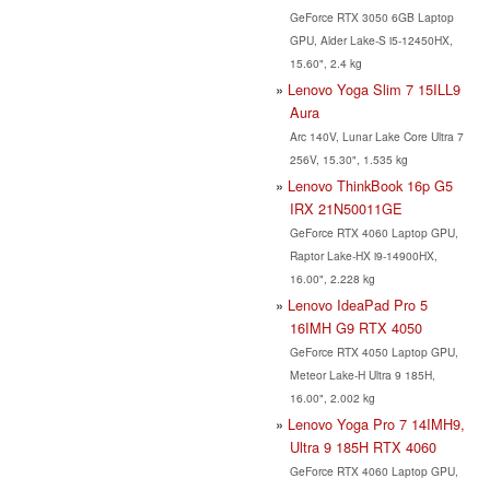
GeForce RTX 3050 6GB Laptop
GPU, Alder Lake-S i5-12450HX,
15.60", 2.4 kg
Lenovo Yoga Slim 7 15ILL9
Aura
Arc 140V, Lunar Lake Core Ultra 7
256V, 15.30", 1.535 kg
Lenovo ThinkBook 16p G5
IRX 21N50011GE
GeForce RTX 4060 Laptop GPU,
Raptor Lake-HX i9-14900HX,
16.00", 2.228 kg
Lenovo IdeaPad Pro 5
16IMH G9 RTX 4050
GeForce RTX 4050 Laptop GPU,
Meteor Lake-H Ultra 9 185H,
16.00", 2.002 kg
Lenovo Yoga Pro 7 14IMH9,
Ultra 9 185H RTX 4060
GeForce RTX 4060 Laptop GPU,