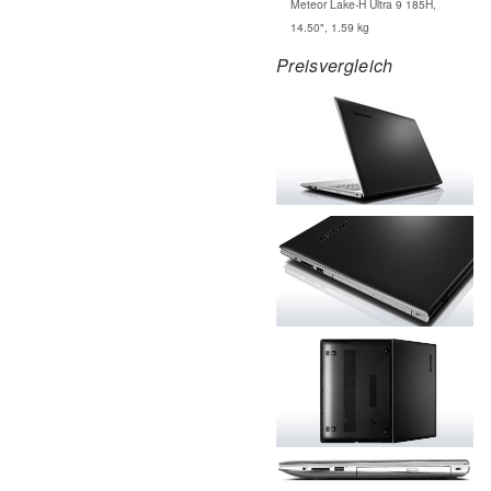
Meteor Lake-H Ultra 9 185H,
14.50", 1.59 kg
Preisvergleich