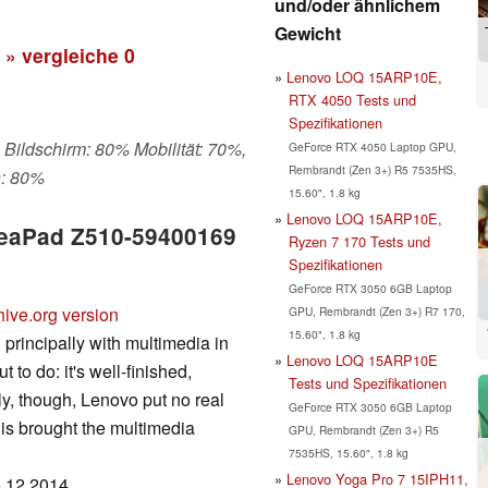
und/oder ähnlichem
Gewicht
» vergleiche
0
Lenovo LOQ 15ARP10E,
RTX 4050 Tests und
Spezifikationen
 Bildschirm: 80% Mobilität: 70%,
GeForce RTX 4050 Laptop GPU,
Rembrandt (Zen 3+) R5 7535HS,
n: 80%
15.60", 1.8 kg
Lenovo LOQ 15ARP10E,
IdeaPad Z510-59400169
Ryzen 7 170 Tests und
Spezifikationen
GeForce RTX 3050 6GB Laptop
hive.org version
GPU, Rembrandt (Zen 3+) R7 170,
15.60", 1.8 kg
principally with multimedia in
Lenovo LOQ 15ARP10E
 to do: it's well-finished,
Tests und Spezifikationen
y, though, Lenovo put no real
GeForce RTX 3050 6GB Laptop
this brought the multimedia
GPU, Rembrandt (Zen 3+) R5
7535HS, 15.60", 1.8 kg
Lenovo Yoga Pro 7 15IPH11,
6.12.2014