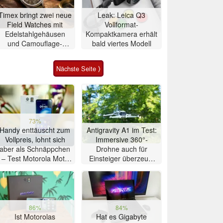
Timex bringt zwei neue
Leak: Leica Q3
Field Watches mit
Vollformat-
Edelstahlgehäusen
Kompaktkamera erhält
und Camouflage-
bald viertes Modell
Zifferblättern auf den
Markt
Nächste Seite ⟩
73%
Handy enttäuscht zum
Antigravity A1 im Test:
Vollpreis, lohnt sich
Immersive 360°-
aber als Schnäppchen
Drohne auch für
– Test Motorola Moto
Einsteiger überzeugt
G47 Smartphone
mit Einschränkungen
86%
84%
Ist Motorolas
Hat es Gigabyte