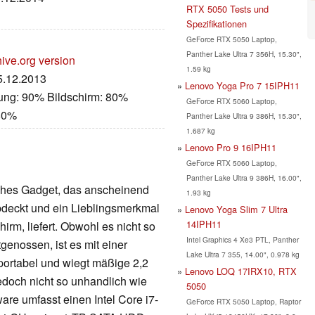
RTX 5050 Tests und
Spezifikationen
GeForce RTX 5050 Laptop,
Panther Lake Ultra 7 356H, 15.30",
ive.org version
1.59 kg
05.12.2013
Lenovo Yoga Pro 7 15IPH11
tung: 90% Bildschirm: 80%
GeForce RTX 5060 Laptop,
 80%
Panther Lake Ultra 9 386H, 15.30",
1.687 kg
Lenovo Pro 9 16IPH11
GeForce RTX 5060 Laptop,
Panther Lake Ultra 9 386H, 16.00",
sches Gadget, das anscheinend
1.93 kg
deckt und ein Lieblingsmerkmal
Lenovo Yoga Slim 7 Ultra
14IPH11
hirm, liefert. Obwohl es nicht so
Intel Graphics 4 Xe3 PTL, Panther
genossen, ist es mit einer
Lake Ultra 7 355, 14.00", 0.978 kg
ortabel und wiegt mäßige 2,2
Lenovo LOQ 17IRX10, RTX
jedoch nicht so unhandlich wie
5050
re umfasst einen Intel Core i7-
GeForce RTX 5050 Laptop, Raptor