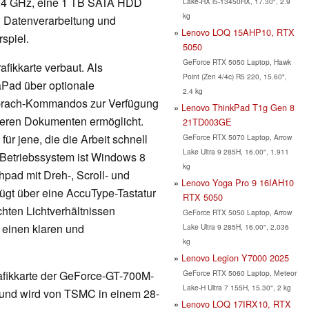
2,4 GHz, eine 1 TB SATA HDD
Lake-HX i5-13450HX, 17.30", 2.9
kg
 Datenverarbeitung und
Lenovo LOQ 15AHP10, RTX
spiel.
5050
GeForce RTX 5050 Laptop, Hawk
ikkarte verbaut. Als
Point (Zen 4/4c) R5 220, 15.60",
aPad über optionale
2.4 kg
Sprach-Kommandos zur Verfügung
Lenovo ThinkPad T1g Gen 8
nderen Dokumenten ermöglicht.
21TD003GE
für jene, die die Arbeit schnell
GeForce RTX 5070 Laptop, Arrow
Lake Ultra 9 285H, 16.00", 1.911
 Betriebssystem ist Windows 8
kg
hpad mit Dreh-, Scroll- und
Lenovo Yoga Pro 9 16IAH10
ügt über eine AccuType-Tastatur
RTX 5050
chten Lichtverhältnissen
GeForce RTX 5050 Laptop, Arrow
 einen klaren und
Lake Ultra 9 285H, 16.00", 2.036
kg
Lenovo Legion Y7000 2025
GeForce RTX 5060 Laptop, Meteor
rafikkarte der GeForce-GT-700M-
Lake-H Ultra 7 155H, 15.30", 2 kg
r und wird von TSMC in einem 28-
Lenovo LOQ 17IRX10, RTX