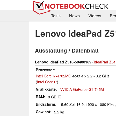
Tests
News
Videos
Be
Lenovo IdeaPad Z5
Ausstattung / Datenblatt
Lenovo IdeaPad Z510-59400169 (
IdeaPad Z51
Prozessor
Intel Core i7-4702MQ
4c/8t 4 x 2.2 - 3.2 GHz
(
Intel Core i7
)
Grafikkarte
NVIDIA GeForce GT 745M
RAM
8 GB
Bildschirm
15.60 Zoll 16:9, 1920 x 1080 Pixel,
Gewicht
2.2 kg