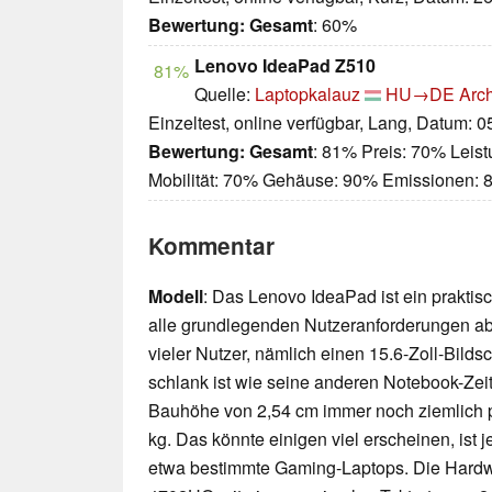
Bewertung:
Gesamt
: 60%
Lenovo IdeaPad Z510
81%
Quelle:
Laptopkalauz
HU→DE
Arch
Einzeltest, online verfügbar, Lang, Datum: 
Bewertung:
Gesamt
: 81% Preis: 70% Leis
Mobilität: 70% Gehäuse: 90% Emissionen:
Kommentar
Modell
: Das Lenovo IdeaPad ist ein prakti
alle grundlegenden Nutzeranforderungen ab
vieler Nutzer, nämlich einen 15.6-Zoll-Bildsc
schlank ist wie seine anderen Notebook-Zeit
Bauhöhe von 2,54 cm immer noch ziemlich p
kg. Das könnte einigen viel erscheinen, ist 
etwa bestimmte Gaming-Laptops. Die Hardwa