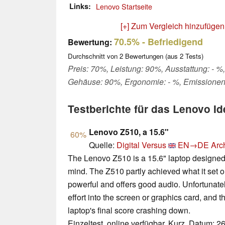
Links
Lenovo Startseite
[+] Zum Vergleich hinzufügen
70.5%
- Befriedigend
Bewertung:
Durchschnitt von
2
Bewertungen (aus
2
Tests)
Preis: 70%, Leistung: 90%, Ausstattung: - %,
Gehäuse: 90%, Ergonomie: - %, Emissione
Testberichte für das Lenovo 
Lenovo Z510, a 15.6"
60%
Quelle:
Digital Versus
EN→DE
Arc
The Lenovo Z510 is a 15.6" laptop designed 
mind. The Z510 partly achieved what it set out
powerful and offers good audio. Unfortunatel
effort into the screen or graphics card, and 
laptop's final score crashing down.
Einzeltest, online verfügbar, Kurz, Datum: 2