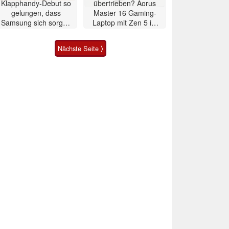
Klapphandy-Debut so
übertrieben? Aorus
gelungen, dass
Master 16 Gaming-
Samsung sich sorgen
Laptop mit Zen 5 im
muss? – Razr Fold
Test
Smartphone im Test
Nächste Seite ⟩