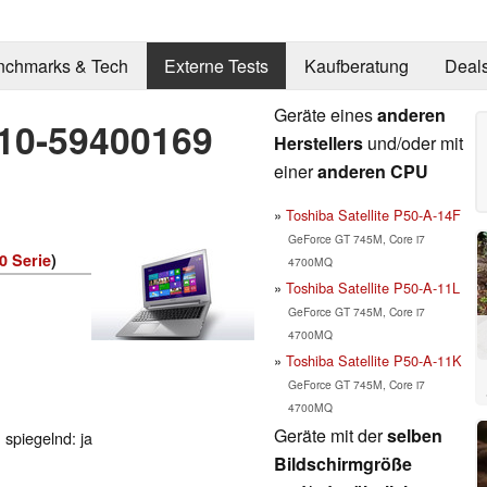
nchmarks & Tech
Externe Tests
Kaufberatung
Deal
Geräte eines
anderen
10-59400169
Herstellers
und/oder mit
einer
anderen CPU
Toshiba Satellite P50-A-14F
GeForce GT 745M, Core i7
0 Serie
)
4700MQ
Toshiba Satellite P50-A-11L
GeForce GT 745M, Core i7
4700MQ
Toshiba Satellite P50-A-11K
GeForce GT 745M, Core i7
4700MQ
Geräte mit der
selben
 spiegelnd: ja
Bildschirmgröße