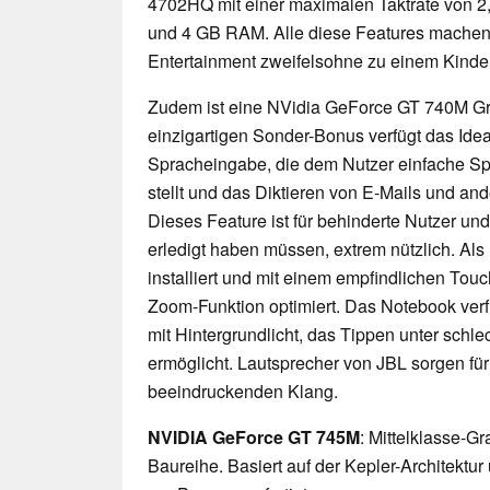
4702HQ mit einer maximalen Taktrate von 
und 4 GB RAM. Alle diese Features machen
Entertainment zweifelsohne zu einem Kinder
Zudem ist eine NVidia GeForce GT 740M Graf
einzigartigen Sonder-Bonus verfügt das Ide
Spracheingabe, die dem Nutzer einfache 
stellt und das Diktieren von E-Mails und a
Dieses Feature ist für behinderte Nutzer und 
erledigt haben müssen, extrem nützlich. Als
installiert und mit einem empfindlichen Touc
Zoom-Funktion optimiert. Das Notebook verf
mit Hintergrundlicht, das Tippen unter schle
ermöglicht. Lautsprecher von JBL sorgen für
beeindruckenden Klang.
NVIDIA GeForce GT 745M
: Mittelklasse-G
Baureihe. Basiert auf der Kepler-Architektu