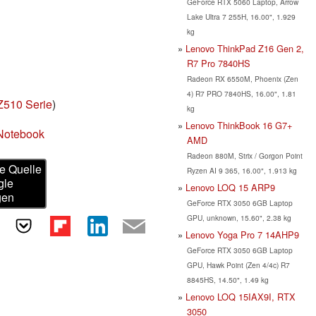
GeForce RTX 5060 Laptop, Arrow
Lake Ultra 7 255H, 16.00", 1.929
kg
Lenovo ThinkPad Z16 Gen 2,
R7 Pro 7840HS
Radeon RX 6550M, Phoenix (Zen
4) R7 PRO 7840HS, 16.00", 1.81
Z510 Serie
)
kg
Lenovo ThinkBook 16 G7+
Notebook
AMD
Radeon 880M, Strix / Gorgon Point
e Quelle
Ryzen AI 9 365, 16.00", 1.913 kg
gle
Lenovo LOQ 15 ARP9
gen
GeForce RTX 3050 6GB Laptop
GPU, unknown, 15.60", 2.38 kg
Lenovo Yoga Pro 7 14AHP9
GeForce RTX 3050 6GB Laptop
GPU, Hawk Point (Zen 4/4c) R7
8845HS, 14.50", 1.49 kg
Lenovo LOQ 15IAX9I, RTX
3050