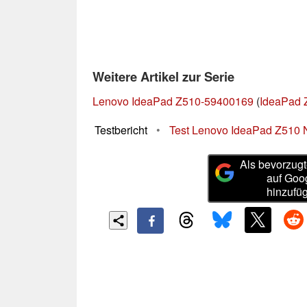
Weitere Artikel zur Serie
Lenovo IdeaPad Z510-59400169
(
IdeaPad 
Testbericht
•
Test Lenovo IdeaPad Z510 
Als bevorzugt
auf Goo
hinzufü