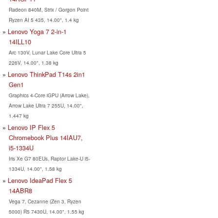
Radeon 840M, Strix / Gorgon Point
Ryzen AI 5 435, 14.00", 1.4 kg
Lenovo Yoga 7 2-in-1
14ILL10
Arc 130V, Lunar Lake Core Ultra 5
226V, 14.00", 1.38 kg
Lenovo ThinkPad T14s 2in1
Gen1
Graphics 4-Core iGPU (Arrow Lake),
Arrow Lake Ultra 7 255U, 14.00",
1.447 kg
Lenovo IP Flex 5
Chromebook Plus 14IAU7,
i5-1334U
Iris Xe G7 80EUs, Raptor Lake-U i5-
1334U, 14.00", 1.58 kg
Lenovo IdeaPad Flex 5
14ABR8
Vega 7, Cezanne (Zen 3, Ryzen
5000) R5 7430U, 14.00", 1.55 kg