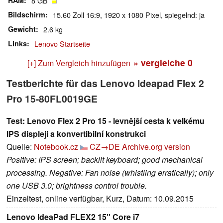
RAM
8 GB
Bildschirm
15.60 Zoll 16:9, 1920 x 1080 Pixel, spiegelnd: ja
Gewicht
2.6 kg
Links
Lenovo Startseite
» vergleiche
0
[+] Zum Vergleich hinzufügen
Testberichte für das Lenovo Ideapad Flex 2
Pro 15-80FL0019GE
Test: Lenovo Flex 2 Pro 15 - levnější cesta k velkému
IPS displeji a konvertibilní konstrukci
Quelle:
Notebook.cz
CZ→DE
Archive.org version
Positive: IPS screen; backlit keyboard; good mechanical
processing. Negative: Fan noise (whistling erratically); only
one USB 3.0; brightness control trouble.
Einzeltest, online verfügbar, Kurz, Datum: 10.09.2015
Lenovo IdeaPad FLEX2 15'' Core i7