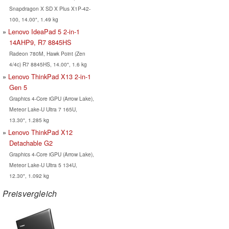
Snapdragon X SD X Plus X1P-42-
100, 14.00", 1.49 kg
Lenovo IdeaPad 5 2-in-1
14AHP9, R7 8845HS
Radeon 780M, Hawk Point (Zen
4/4c) R7 8845HS, 14.00", 1.6 kg
Lenovo ThinkPad X13 2-in-1
Gen 5
Graphics 4-Core iGPU (Arrow Lake),
Meteor Lake-U Ultra 7 165U,
13.30", 1.285 kg
Lenovo ThinkPad X12
Detachable G2
Graphics 4-Core iGPU (Arrow Lake),
Meteor Lake-U Ultra 5 134U,
12.30", 1.092 kg
Preisvergleich