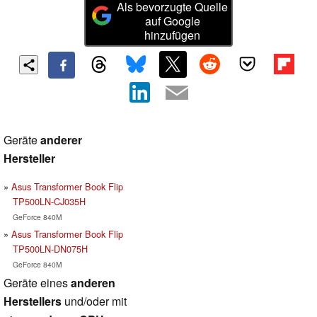
Als bevorzugte Quelle
auf Google
hinzufügen
Geräte
anderer
Hersteller
Asus Transformer Book Flip
TP500LN-CJ035H
GeForce 840M
Asus Transformer Book Flip
TP500LN-DN075H
GeForce 840M
Geräte eines
anderen
Herstellers
und/oder mit