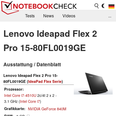
Tests
News
Videos
...
Benchmarks & Tech
Externe Tests
Lenovo Ideapad Flex 2
Kaufberatung
Deals
Suche
Jobs
Pro 15-80FL0019GE
Forum
Ausstattung / Datenblatt
Lenovo Ideapad Flex 2 Pro 15-
80FL0019GE (
IdeaPad Flex Serie
)
Prozessor
Intel Core i7-4510U
2c/4t 2 x 2 -
3.1 GHz (
Intel Core i7
)
Grafikkarte
NVIDIA GeForce 840M