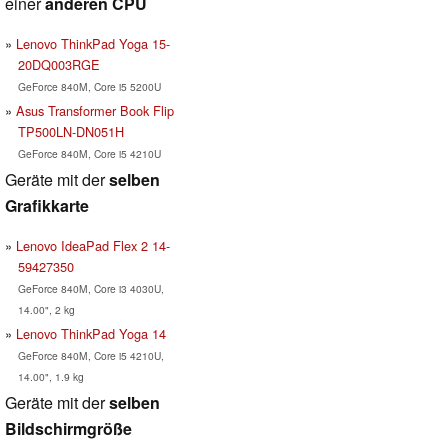
einer
anderen CPU
Lenovo ThinkPad Yoga 15-
20DQ003RGE
GeForce 840M, Core i5 5200U
Asus Transformer Book Flip
TP500LN-DN051H
GeForce 840M, Core i5 4210U
Geräte mit der
selben
Grafikkarte
Lenovo IdeaPad Flex 2 14-
59427350
GeForce 840M, Core i3 4030U,
14.00", 2 kg
Lenovo ThinkPad Yoga 14
GeForce 840M, Core i5 4210U,
14.00", 1.9 kg
Geräte mit der
selben
Bildschirmgröße