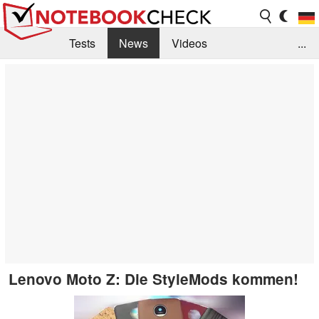
Tests
News
Videos
...
Benchmarks & Tech
Externe Tests
Kaufberatung
Deals
Suche
Jobs
Forum
Lenovo Moto Z: Die StyleMods kommen!