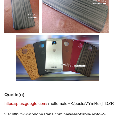
Quelle(n)
https://plus.google.com/
+hellomotoHK/posts/VYmRezjTDZR
via: http://www.phonearena.com/news/Motorola-Moto-Z-