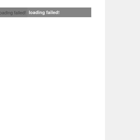
loading failed!
loading failed!