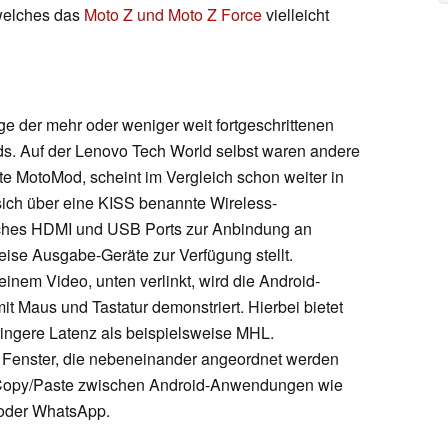
welches das
Moto Z und Moto Z Force
vielleicht
e der mehr oder weniger weit fortgeschrittenen
ds. Auf der Lenovo Tech World selbst waren andere
MotoMod, scheint im Vergleich schon weiter in
 sich über eine KISS benannte Wireless-
lches HDMI und USB Ports zur Anbindung an
ise Ausgabe-Geräte zur Verfügung stellt.
einem Video, unten verlinkt, wird die Android-
t Maus und Tastatur demonstriert. Hierbei bietet
ringere Latenz als beispielsweise MHL.
e Fenster, die nebeneinander angeordnet werden
Copy/Paste zwischen Android-Anwendungen wie
 oder WhatsApp.