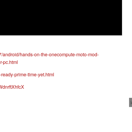
77/android/hands-on-the-onecompute-moto-mod-
r-pc.html
-ready-prime-time-yet.html
WdnrftXhfcX