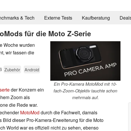
nchmarks & Tech
Externe Tests
Kaufberatung
Deal
oMods für die Moto Z-Serie
ne Woche wurden
t, wir fassen die
6
Zubehör
Android
Ein Pro-Kamera MotoMod mit 10-
serte
der Konzern ein
fach-Zoom-Objektiv tauchte schon
schem Zoom als
mehrmals auf.
hone die Rede war.
rechender
MotoMod
durch die Fachwelt, damals
s Bild dieser Pro-Kamera-Erweiterung für die Moto
ch World war es offiziell nicht zu sehen, ebenso