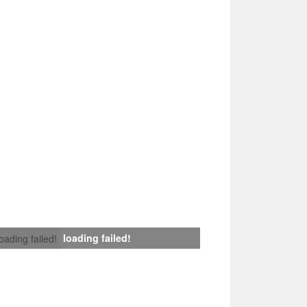
loading failed!
loading failed!