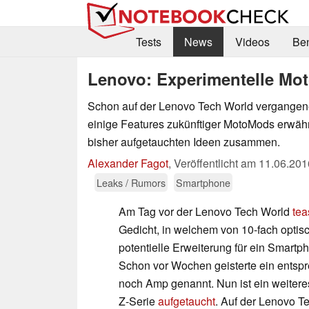
Tests
News
Videos
Be
Lenovo: Experimentelle Mot
Schon auf der Lenovo Tech World vergange
einige Features zukünftiger MotoMods erwähn
bisher aufgetauchten Ideen zusammen.
Alexander Fagot
,
Veröffentlicht am
11.06.201
Leaks / Rumors
Smartphone
Am Tag vor der Lenovo Tech World
tea
Gedicht, in welchem von 10-fach opti
potentielle Erweiterung für ein Smartp
Schon vor Wochen geisterte ein entsp
noch Amp genannt. Nun ist ein weitere
Z-Serie
aufgetaucht
. Auf der Lenovo Te