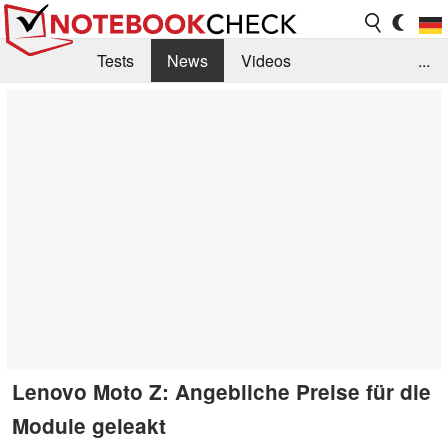
Tests
News
Videos
...
Benchmarks & Tech
Externe Tests
Kaufberatung
Deals
Suche
Jobs
Forum
Lenovo Moto Z: Angebliche Preise für die
Module geleakt