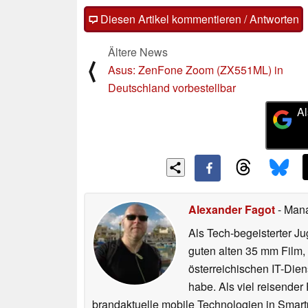
Diesen Artikel kommentieren / Antworten
Ältere News
⟨
Asus: ZenFone Zoom (ZX551ML) in
Deutschland vorbestellbar
Al
Alexander Fagot
- Man
Als Tech-begeisterter Ju
guten alten 35 mm Film,
österreichischen IT-Dien
habe. Als viel reisender
brandaktuelle mobile Technologien in Smart