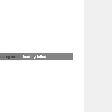
loading failed!
loading failed!