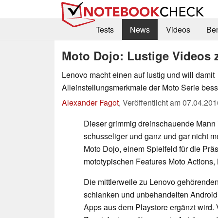
Tests
News
Videos
Be
Moto Dojo: Lustige Videos 
Lenovo macht einen auf lustig und will damit
Alleinstellungsmerkmale der Moto Serie bes
Alexander Fagot
,
Veröffentlicht am
07.04.201
Dieser grimmig dreinschauende Mann 
schusseliger und ganz und gar nicht m
Moto Dojo, einem Spielfeld für die Prä
mototypischen Features Moto Actions,
Die mittlerweile zu Lenovo gehörende
schlanken und unbehandelten Android a
Apps aus dem Playstore ergänzt wird.