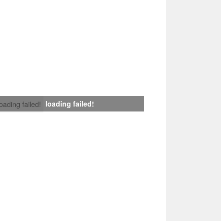
loading failed!
loading failed!