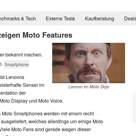
nchmarks & Tech
Externe Tests
Kaufberatung
Deal
zeigen Moto Features
ser bekannt machen.
6
Smartphone
ist Lenovos
eisterhafte Sensei im
Lenovo im Moto Dojo
sentation der
 Moto Display und Moto Voice.
n Moto Smartphones werden mit einem recht
usgeliefert, welches allerdings um einige Moto
 Viele Moto Fans sind gerade wegen dieser