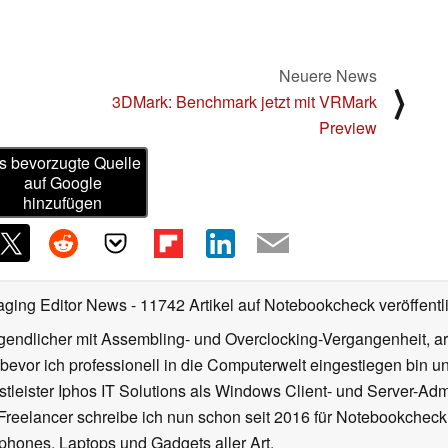
Neuere News
⟩
3DMark: Benchmark jetzt mit VRMark
Preview
s bevorzugte Quelle
auf Google
hinzufügen
aging Editor News
- 11742 Artikel auf Notebookcheck veröffentl
gendlicher mit Assembling- und Overclocking-Vergangenheit, arb
 bevor ich professionell in die Computerwelt eingestiegen bin 
stleister Iphos IT Solutions als Windows Client- und Server-Ad
 Freelancer schreibe ich nun schon seit 2016 für Notebookcheck
phones, Laptops und Gadgets aller Art.