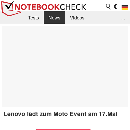
Tests
News
Videos
...
Benchmarks & Tech
Externe Tests
Kaufberatung
Deals
Suche
Jobs
Forum
Lenovo lädt zum Moto Event am 17.Mai