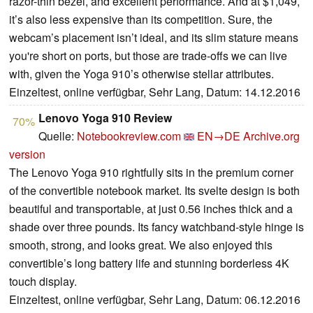
razor-thin bezel, and excellent performance. And at $1,049,
it’s also less expensive than its competition. Sure, the
webcam’s placement isn’t ideal, and its slim stature means
you're short on ports, but those are trade-offs we can live
with, given the Yoga 910’s otherwise stellar attributes.
Einzeltest, online verfügbar, Sehr Lang, Datum: 14.12.2016
Lenovo Yoga 910 Review
70%
Quelle:
Notebookreview.com
EN→DE
Archive.org
version
The Lenovo Yoga 910 rightfully sits in the premium corner
of the convertible notebook market. Its svelte design is both
beautiful and transportable, at just 0.56 inches thick and a
shade over three pounds. Its fancy watchband-style hinge is
smooth, strong, and looks great. We also enjoyed this
convertible’s long battery life and stunning borderless 4K
touch display.
Einzeltest, online verfügbar, Sehr Lang, Datum: 06.12.2016