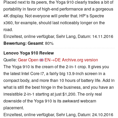
Placed next to its peers, the Yoga 910 clearly trades a bit of
portability in favor of high-end performance and a gorgeous
4K display. Not everyone will prefer that. HP’s Spectre
x360, for example, should last noticeably longer on the
road.
Einzeltest, online verfügbar, Sehr Lang, Datum: 14.11.2016
Bewertung:
Gesamt
: 80%
Lenovo Yoga 910 Review
Quelle:
Gear Open
EN→DE
Archive.org version
The Yoga 910 is the cream of the 2-in-1 crop. It gives you
the latest Intel Core i7, a fairly big 13.9-inch screen in a
compact body, and more than 10 hours of battery life. Add in
what is still the best hinge in the business, and you have an
irresistible 2-in-1 starting at just $1,200. The only real
downside of the Yoga 910 is its awkward webcam
placement.
Einzeltest, online verfügbar, Sehr Lang, Datum: 24.10.2016