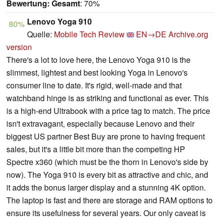
Bewertung:
Gesamt
: 70%
Lenovo Yoga 910
80%
Quelle:
Mobile Tech Review
EN→DE
Archive.org
version
There's a lot to love here, the Lenovo Yoga 910 is the
slimmest, lightest and best looking Yoga in Lenovo's
consumer line to date. It's rigid, well-made and that
watchband hinge is as striking and functional as ever. This
is a high-end Ultrabook with a price tag to match. The price
isn't extravagant, especially because Lenovo and their
biggest US partner Best Buy are prone to having frequent
sales, but it's a little bit more than the competing HP
Spectre x360 (which must be the thorn in Lenovo's side by
now). The Yoga 910 is every bit as attractive and chic, and
it adds the bonus larger display and a stunning 4K option.
The laptop is fast and there are storage and RAM options to
ensure its usefulness for several years. Our only caveat is