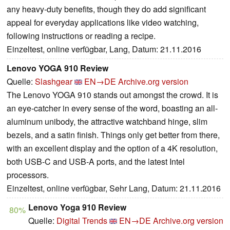
any heavy-duty benefits, though they do add significant
appeal for everyday applications like video watching,
following instructions or reading a recipe.
Einzeltest, online verfügbar, Lang, Datum: 21.11.2016
Lenovo YOGA 910 Review
Quelle:
Slashgear
EN→DE
Archive.org version
The Lenovo YOGA 910 stands out amongst the crowd. It is
an eye-catcher in every sense of the word, boasting an all-
aluminum unibody, the attractive watchband hinge, slim
bezels, and a satin finish. Things only get better from there,
with an excellent display and the option of a 4K resolution,
both USB-C and USB-A ports, and the latest Intel
processors.
Einzeltest, online verfügbar, Sehr Lang, Datum: 21.11.2016
Lenovo Yoga 910 Review
80%
Quelle:
Digital Trends
EN→DE
Archive.org version