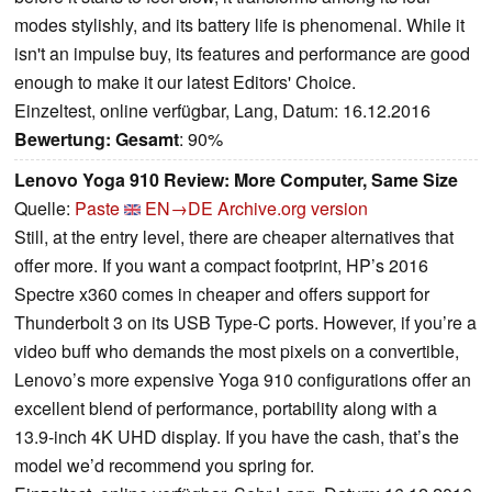
modes stylishly, and its battery life is phenomenal. While it
isn't an impulse buy, its features and performance are good
enough to make it our latest Editors' Choice.
Einzeltest, online verfügbar, Lang, Datum: 16.12.2016
Bewertung:
Gesamt
: 90%
Lenovo Yoga 910 Review: More Computer, Same Size
Quelle:
Paste
EN→DE
Archive.org version
Still, at the entry level, there are cheaper alternatives that
offer more. If you want a compact footprint, HP’s 2016
Spectre x360 comes in cheaper and offers support for
Thunderbolt 3 on its USB Type-C ports. However, if you’re a
video buff who demands the most pixels on a convertible,
Lenovo’s more expensive Yoga 910 configurations offer an
excellent blend of performance, portability along with a
13.9-inch 4K UHD display. If you have the cash, that’s the
model we’d recommend you spring for.