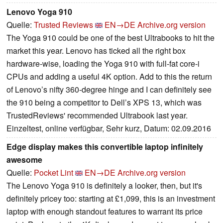
Lenovo Yoga 910
Quelle:
Trusted Reviews
EN→DE
Archive.org version
The Yoga 910 could be one of the best Ultrabooks to hit the
market this year. Lenovo has ticked all the right box
hardware-wise, loading the Yoga 910 with full-fat core-i
CPUs and adding a useful 4K option. Add to this the return
of Lenovo’s nifty 360-degree hinge and I can definitely see
the 910 being a competitor to Dell’s XPS 13, which was
TrustedReviews' recommended Ultrabook last year.
Einzeltest, online verfügbar, Sehr kurz, Datum: 02.09.2016
Edge display makes this convertible laptop infinitely
awesome
Quelle:
Pocket Lint
EN→DE
Archive.org version
The Lenovo Yoga 910 is definitely a looker, then, but it's
definitely pricey too: starting at £1,099, this is an investment
laptop with enough standout features to warrant its price