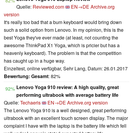
82%
Quelle:
Reviewed.com
EN→DE
Archive.org
version
It's really too bad that a bum keyboard would bring down
such a solid option from Lenovo. In my opinion, this is the
best Yoga they've ever made (at least, not counting the
awesome ThinkPad X1 Yoga, which is pricier but has a
heavenly keyboard). The problem is that the competition
has caught up in a huge way.
Einzeltest, online verfügbar, Sehr Lang, Datum: 26.01.2017
Bewertung:
Gesamt
: 82%
Lenovo Yoga 910 review: A high quality, great
92%
performing ultrabook with average battery life
Quelle:
Techaeris
EN→DE
Archive.org version
The Lenovo Yoga 910 is a well designed, great performing
ultrabook with an excellent touch screen display. The major
complaint I have with the laptop is the battery life which fell