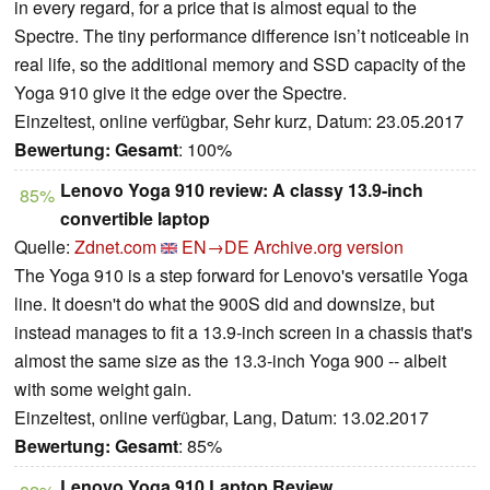
in every regard, for a price that is almost equal to the
Spectre. The tiny performance difference isn’t noticeable in
real life, so the additional memory and SSD capacity of the
Yoga 910 give it the edge over the Spectre.
Einzeltest, online verfügbar, Sehr kurz, Datum: 23.05.2017
Bewertung:
Gesamt
: 100%
Lenovo Yoga 910 review: A classy 13.9-inch
85%
convertible laptop
Quelle:
Zdnet.com
EN→DE
Archive.org version
The Yoga 910 is a step forward for Lenovo's versatile Yoga
line. It doesn't do what the 900S did and downsize, but
instead manages to fit a 13.9-inch screen in a chassis that's
almost the same size as the 13.3-inch Yoga 900 -- albeit
with some weight gain.
Einzeltest, online verfügbar, Lang, Datum: 13.02.2017
Bewertung:
Gesamt
: 85%
Lenovo Yoga 910 Laptop Review