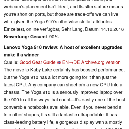
webcam’s placement isn’t ideal, and its slim stature means
you're short on ports, but those are trade-offs we can live
with, given the Yoga 910’s otherwise stellar attributes.
Einzeltest, online verfügbar, Sehr Lang, Datum: 14.12.2016
Bewertung:
Gesamt
: 90%
Lenovo Yoga 910 review: A host of excellent upgrades
make it a winner
Quelle:
Good Gear Guide
EN→DE
Archive.org version
The move to Kaby Lake certainly has boosted performance,
but the Yoga 910 has a lot more going for it than just the
latest CPU. Any company can shoehorn a new CPU into a
chassis. The Yoga 910 is a seriously improved laptop over
the 900 in all the ways that count—it’s easily one of the best
convertible notebooks available. Even if you never bend it
into other shapes, it’s still a fantastic ultraportable. It has
class-leading battery life, a gorgeous display with a mostly