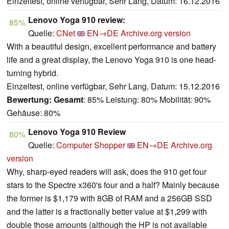
Einzeltest, online verfügbar, Sehr Lang, Datum: 16.12.2016
Lenovo Yoga 910 review:
85%
Quelle:
CNet
EN→DE
Archive.org version
With a beautiful design, excellent performance and battery
life and a great display, the Lenovo Yoga 910 is one head-
turning hybrid.
Einzeltest, online verfügbar, Sehr Lang, Datum: 15.12.2016
Bewertung:
Gesamt
: 85% Leistung: 80% Mobilität: 90%
Gehäuse: 80%
Lenovo Yoga 910 Review
80%
Quelle:
Computer Shopper
EN→DE
Archive.org
version
Why, sharp-eyed readers will ask, does the 910 get four
stars to the Spectre x360's four and a half? Mainly because
the former is $1,179 with 8GB of RAM and a 256GB SSD
and the latter is a fractionally better value at $1,299 with
double those amounts (although the HP is not available