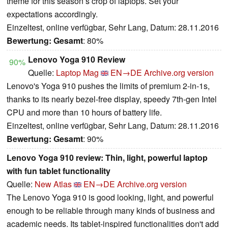
theme for this season’s crop of laptops. Set your
expectations accordingly.
Einzeltest, online verfügbar, Sehr Lang, Datum: 28.11.2016
Bewertung:
Gesamt
: 80%
Lenovo Yoga 910 Review
90%
Quelle:
Laptop Mag
EN→DE
Archive.org version
Lenovo's Yoga 910 pushes the limits of premium 2-in-1s,
thanks to its nearly bezel-free display, speedy 7th-gen Intel
CPU and more than 10 hours of battery life.
Einzeltest, online verfügbar, Sehr Lang, Datum: 28.11.2016
Bewertung:
Gesamt
: 90%
Lenovo Yoga 910 review: Thin, light, powerful laptop
with fun tablet functionality
Quelle:
New Atlas
EN→DE
Archive.org version
The Lenovo Yoga 910 is good looking, light, and powerful
enough to be reliable through many kinds of business and
academic needs. Its tablet-inspired functionalities don't add