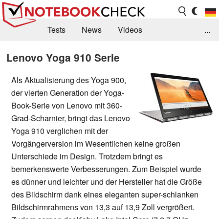
Tests
News
Videos
...
Benchmarks & Tech
Externe Tests
Lenovo Yoga 910 Serie
Kaufberatung
Deals
Suche
Jobs
Als Aktualisierung des Yoga 900,
der vierten Generation der Yoga-
Forum
Book-Serie von Lenovo mit 360-
Grad-Scharnier, bringt das Lenovo
Yoga 910 verglichen mit der
Vorgängerversion im Wesentlichen keine großen
Unterschiede im Design. Trotzdem bringt es
bemerkenswerte Verbesserungen. Zum Beispiel wurde
es dünner und leichter und der Hersteller hat die Größe
des Bildschirm dank eines eleganten super-schlanken
Bildschirmrahmens von 13,3 auf 13,9 Zoll vergrößert.