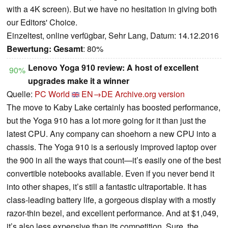
with a 4K screen). But we have no hesitation in giving both
our Editors' Choice.
Einzeltest, online verfügbar, Sehr Lang, Datum: 14.12.2016
Bewertung:
Gesamt
: 80%
Lenovo Yoga 910 review: A host of excellent
90%
upgrades make it a winner
Quelle:
PC World
EN→DE
Archive.org version
The move to Kaby Lake certainly has boosted performance,
but the Yoga 910 has a lot more going for it than just the
latest CPU. Any company can shoehorn a new CPU into a
chassis. The Yoga 910 is a seriously improved laptop over
the 900 in all the ways that count—it’s easily one of the best
convertible notebooks available. Even if you never bend it
into other shapes, it’s still a fantastic ultraportable. It has
class-leading battery life, a gorgeous display with a mostly
razor-thin bezel, and excellent performance. And at $1,049,
it’s also less expensive than its competition. Sure, the