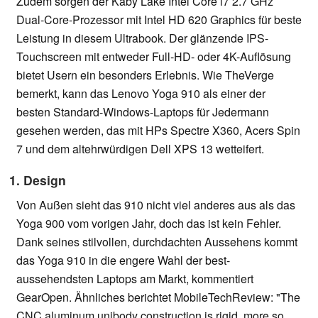
Zudem sorgen der Kaby Lake Intel Core i7 2.7 GHz
Dual-Core-Prozessor mit Intel HD 620 Graphics für beste
Leistung in diesem Ultrabook. Der glänzende IPS-
Touchscreen mit entweder Full-HD- oder 4K-Auflösung
bietet Usern ein besonders Erlebnis. Wie TheVerge
bemerkt, kann das Lenovo Yoga 910 als einer der
besten Standard-Windows-Laptops für Jedermann
gesehen werden, das mit HPs Spectre X360, Acers Spin
7 und dem altehrwürdigen Dell XPS 13 wetteifert.
1. Design
Von Außen sieht das 910 nicht viel anderes aus als das
Yoga 900 vom vorigen Jahr, doch das ist kein Fehler.
Dank seines stilvollen, durchdachten Aussehens kommt
das Yoga 910 in die engere Wahl der best-
aussehendsten Laptops am Markt, kommentiert
GearOpen. Ähnliches berichtet MobileTechReview: "The
CNC aluminum unibody construction is rigid, more so