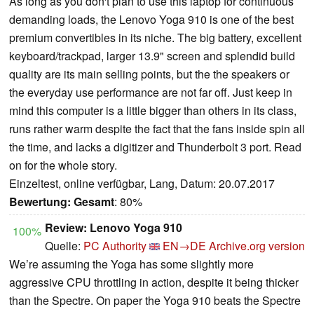
As long as you don't plan to use this laptop for continuous
demanding loads, the Lenovo Yoga 910 is one of the best
premium convertibles in its niche. The big battery, excellent
keyboard/trackpad, larger 13.9" screen and splendid build
quality are its main selling points, but the the speakers or
the everyday use performance are not far off. Just keep in
mind this computer is a little bigger than others in its class,
runs rather warm despite the fact that the fans inside spin all
the time, and lacks a digitizer and Thunderbolt 3 port. Read
on for the whole story.
Einzeltest, online verfügbar, Lang, Datum: 20.07.2017
Bewertung:
Gesamt
: 80%
Review: Lenovo Yoga 910
100%
Quelle:
PC Authority
EN→DE
Archive.org version
We’re assuming the Yoga has some slightly more
aggressive CPU throttling in action, despite it being thicker
than the Spectre. On paper the Yoga 910 beats the Spectre