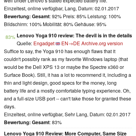
well under Lenovo’s stated expected battery life.
Einzeltest, online verfügbar, Lang, Datum: 02.01.2017
Bewertung:
Gesamt
: 92% Preis: 85% Leistung: 100%
Bildschirm: 100% Mobilität: 80% Gehäuse: 95%
Lenovo Yoga 910 review: The devil is in the details
83%
Quelle:
Engadget
EN→DE
Archive.org version
Suffice to say, the Yoga 910 has enough flaws that it
couldn't possibly rank as my favorite Windows laptop (that
would be the Dell XPS 13 or maybe the Spectre x360 or
Surface Book). Still, it has a lot to recommend it, including a
thin and light design, good specs for the money, long
battery life and a mostly comfortable typing experience. Oh,
and a full-size USB port -- can't take those for granted these
days.
Einzeltest, online verfügbar, Sehr Lang, Datum: 02.01.2017
Bewertung:
Gesamt
: 83%
Lenovo Yoga 910 Review: More Computer, Same Size