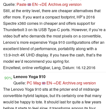
Quelle:
Paste
EN→DE
Archive.org version
Still, at the entry level, there are cheaper alternatives that
offer more. If you want a compact footprint, HP’s 2016
Spectre x360 comes in cheaper and offers support for
Thunderbolt 3 on its USB Type-C ports. However, if you’re a
video buff who demands the most pixels on a convertible,
Lenovo’s more expensive Yoga 910 configurations offer an
excellent blend of performance, portability along with a
13.9-inch 4K UHD display. If you have the cash, that’s the
model we’d recommend you spring for.
Einzeltest, online verfügbar, Lang, Datum: 16.12.2016
Lenovo Yoga 910
90%
Quelle:
PC Mag
EN→DE
Archive.org version
The Lenovo Yoga 910 sits at the pricier end of midrange
convertible-hybrid laptops, but it's certainly one that many
would be happy to tote. It should last for quite a few years
before it starts to feel slow, it transforms among its four