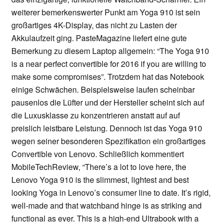
weiterer bemerkenswerter Punkt am Yoga 910 ist sein
großartiges 4K-Display, das nicht zu Lasten der
Akkulaufzeit ging. PasteMagazine liefert eine gute
Bemerkung zu diesem Laptop allgemein: “The Yoga 910
is a near perfect convertible for 2016 if you are willing to
make some compromises”. Trotzdem hat das Notebook
einige Schwächen. Beispielsweise laufen scheinbar
pausenlos die Lüfter und der Hersteller scheint sich auf
die Luxusklasse zu konzentrieren anstatt auf auf
preislich leistbare Leistung. Dennoch ist das Yoga 910
wegen seiner besonderen Spezifikation ein großartiges
Convertible von Lenovo. Schließlich kommentiert
MobileTechReview, “There’s a lot to love here, the
Lenovo Yoga 910 is the slimmest, lightest and best
looking Yoga in Lenovo’s consumer line to date. It’s rigid,
well-made and that watchband hinge is as striking and
functional as ever. This is a high-end Ultrabook with a