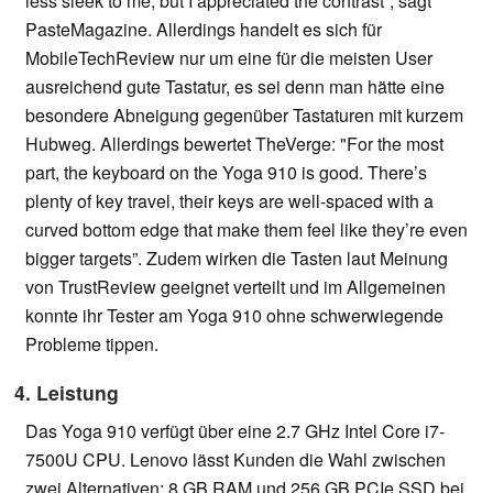
less sleek to me, but I appreciated the contrast”, sagt
PasteMagazine. Allerdings handelt es sich für
MobileTechReview nur um eine für die meisten User
ausreichend gute Tastatur, es sei denn man hätte eine
besondere Abneigung gegenüber Tastaturen mit kurzem
Hubweg. Allerdings bewertet TheVerge: "For the most
part, the keyboard on the Yoga 910 is good. There’s
plenty of key travel, their keys are well-spaced with a
curved bottom edge that make them feel like they’re even
bigger targets”. Zudem wirken die Tasten laut Meinung
von TrustReview geeignet verteilt und im Allgemeinen
konnte ihr Tester am Yoga 910 ohne schwerwiegende
Probleme tippen.
4. Leistung
Das Yoga 910 verfügt über eine 2.7 GHz Intel Core i7-
7500U CPU. Lenovo lässt Kunden die Wahl zwischen
zwei Alternativen: 8 GB RAM und 256 GB PCIe SSD bei