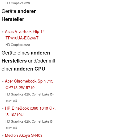
HD Graphics 620
Geräte
anderer
Hersteller
Asus VivoBook Flip 14
TP410UA-EC246T
HD Graphics 620
Geräte eines
anderen
Herstellers
und/oder mit
einer
anderen CPU
Acer Chromebook Spin 713
CP713-2W-5719
HD Graphics 620, Comet Lake i5-
10210U
HP EliteBook x360 1040 G7,
i5-10210U
HD Graphics 620, Comet Lake i5-
10210U
Medion Akoya S4403