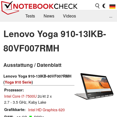
Tests
News
Videos
...
Benchmarks & Tech
Externe Tests
Lenovo Yoga 910-13IKB-
Kaufberatung
Deals
Suche
Jobs
80VF007RMH
Forum
Ausstattung / Datenblatt
Lenovo Yoga 910-13IKB-80VF007RMH
(
Yoga 910 Serie
)
Prozessor
Intel Core i7-7500U
2c/4t 2 x
2.7 - 3.5 GHz, Kaby Lake
Grafikkarte
Intel HD Graphics 620