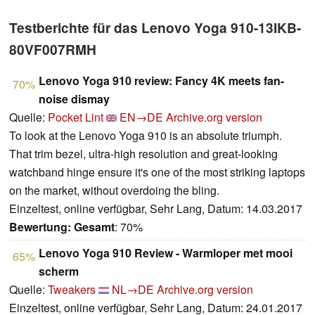
Testberichte für das Lenovo Yoga 910-13IKB-
80VF007RMH
Lenovo Yoga 910 review: Fancy 4K meets fan-
70%
noise dismay
Quelle:
Pocket Lint
EN→DE
Archive.org version
To look at the Lenovo Yoga 910 is an absolute triumph.
That trim bezel, ultra-high resolution and great-looking
watchband hinge ensure it's one of the most striking laptops
on the market, without overdoing the bling.
Einzeltest, online verfügbar, Sehr Lang, Datum: 14.03.2017
Bewertung:
Gesamt
: 70%
Lenovo Yoga 910 Review - Warmloper met mooi
65%
scherm
Quelle:
Tweakers
NL→DE
Archive.org version
Einzeltest, online verfügbar, Sehr Lang, Datum: 24.01.2017