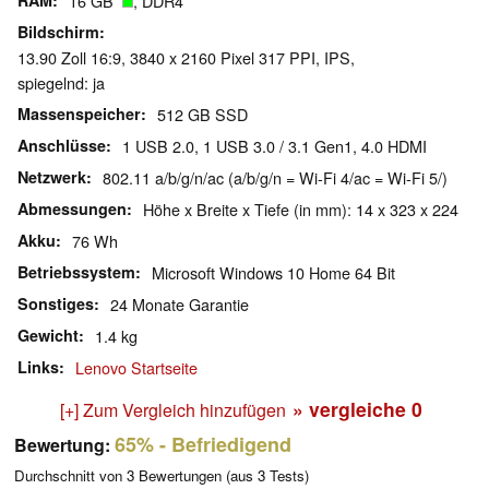
RAM
16 GB
, DDR4
Bildschirm
13.90 Zoll 16:9, 3840 x 2160 Pixel 317 PPI, IPS,
spiegelnd: ja
Massenspeicher
512 GB SSD
Anschlüsse
1 USB 2.0, 1 USB 3.0 / 3.1 Gen1, 4.0 HDMI
Netzwerk
802.11 a/b/g/n/ac (a/b/g/n = Wi-Fi 4/ac = Wi-Fi 5/)
Abmessungen
Höhe x Breite x Tiefe (in mm): 14 x 323 x 224
Akku
76 Wh
Betriebssystem
Microsoft Windows 10 Home 64 Bit
Sonstiges
24 Monate Garantie
Gewicht
1.4 kg
Links
Lenovo Startseite
» vergleiche
0
[+] Zum Vergleich hinzufügen
65%
- Befriedigend
Bewertung:
Durchschnitt von
3
Bewertungen (aus
3
Tests)