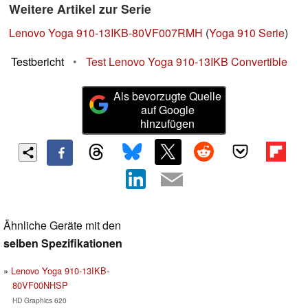
Weitere Artikel zur Serie
Lenovo Yoga 910-13IKB-80VF007RMH
(
Yoga 910 Serie
)
Testbericht
•
Test Lenovo Yoga 910-13IKB Convertible
Als bevorzugte Quelle
auf Google
hinzufügen
Ähnliche Geräte mit den
selben Spezifikationen
Lenovo Yoga 910-13IKB-
80VF00NHSP
HD Graphics 620