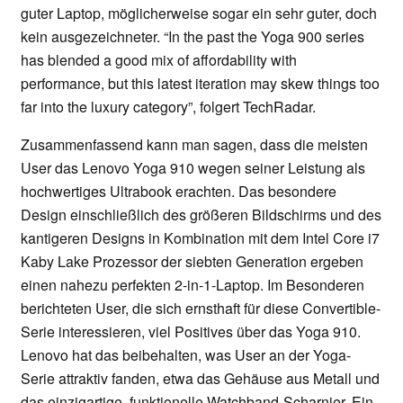
guter Laptop, möglicherweise sogar ein sehr guter, doch
kein ausgezeichneter. “In the past the Yoga 900 series
has blended a good mix of affordability with
performance, but this latest iteration may skew things too
far into the luxury category”, folgert TechRadar.
Zusammenfassend kann man sagen, dass die meisten
User das Lenovo Yoga 910 wegen seiner Leistung als
hochwertiges Ultrabook erachten. Das besondere
Design einschließlich des größeren Bildschirms und des
kantigeren Designs in Kombination mit dem Intel Core i7
Kaby Lake Prozessor der siebten Generation ergeben
einen nahezu perfekten 2-in-1-Laptop. Im Besonderen
berichteten User, die sich ernsthaft für diese Convertible-
Serie interessieren, viel Positives über das Yoga 910.
Lenovo hat das beibehalten, was User an der Yoga-
Serie attraktiv fanden, etwa das Gehäuse aus Metall und
das einzigartige, funktionelle Watchband-Scharnier. Ein