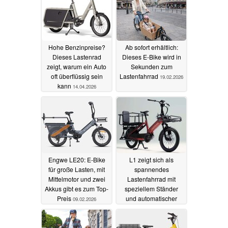
Hohe Benzinpreise?
Ab sofort erhältlich:
Dieses Lastenrad
Dieses E-Bike wird in
zeigt, warum ein Auto
Sekunden zum
oft überflüssig sein
Lastenfahrrad
19.02.2026
kann
14.04.2026
Engwe LE20: E-Bike
L1 zeigt sich als
für große Lasten, mit
spannendes
Mittelmotor und zwei
Lastenfahrrad mit
Akkus gibt es zum Top-
speziellem Ständer
Preis
und automatischer
09.02.2026
Schaltung
03.02.2026