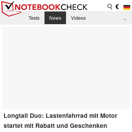
Tests
News
Videos
...
Benchmarks & Tech
Externe Tests
Kaufberatung
Deals
Suche
Jobs
Forum
Longtail Duo: Lastenfahrrad mit Motor
startet mit Rabatt und Geschenken