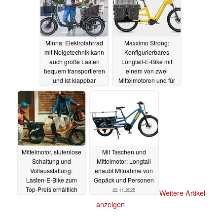
Minna: Elektrofahrrad
Maxximo Strong:
mit Neigetechnik kann
Konfigurierbares
auch große Lasten
Longtail-E-Bike mit
bequem transportieren
einem von zwei
und ist klappbar
Mittelmotoren und für
viel Gepäck und Kinder
18.12.2025
12.12.2025
Mittelmotor, stufenlose
Mit Taschen und
Schaltung und
Mittelmotor: Longtail
Vollausstattung:
erlaubt Mitnahme von
Lasten-E-Bike zum
Gepäck und Personen
Top-Preis erhältlich
22.11.2025
Weitere Artikel
27.11.2025
anzeigen