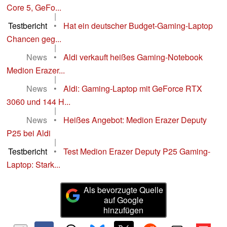
Core 5, GeFo...
|
Testbericht
•
Hat ein deutscher Budget-Gaming-Laptop
Chancen geg...
|
News
•
Aldi verkauft heißes Gaming-Notebook
Medion Erazer...
|
News
•
Aldi: Gaming-Laptop mit GeForce RTX
3060 und 144 H...
|
News
•
Heißes Angebot: Medion Erazer Deputy
P25 bei Aldi
|
Testbericht
•
Test Medion Erazer Deputy P25 Gaming-
Laptop: Stark...
Als bevorzugte Quelle
auf Google
hinzufügen