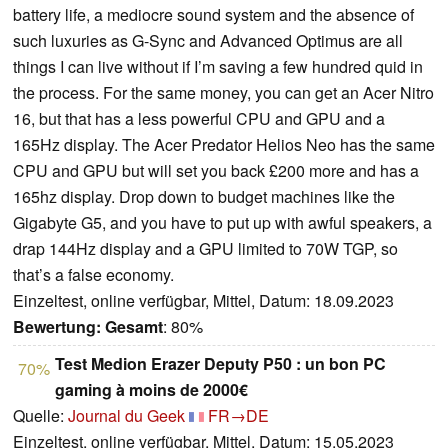
battery life, a mediocre sound system and the absence of
such luxuries as G-Sync and Advanced Optimus are all
things I can live without if I’m saving a few hundred quid in
the process. For the same money, you can get an Acer Nitro
16, but that has a less powerful CPU and GPU and a
165Hz display. The Acer Predator Helios Neo has the same
CPU and GPU but will set you back £200 more and has a
165hz display. Drop down to budget machines like the
Gigabyte G5, and you have to put up with awful speakers, a
drap 144Hz display and a GPU limited to 70W TGP, so
that’s a false economy.
Einzeltest, online verfügbar, Mittel, Datum: 18.09.2023
Bewertung:
Gesamt
: 80%
Test Medion Erazer Deputy P50 : un bon PC
70%
gaming à moins de 2000€
Quelle:
Journal du Geek
FR→DE
Einzeltest, online verfügbar, Mittel, Datum: 15.05.2023