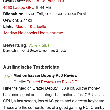
Grafikkarte:
NVIDIA GeForce RTX
4060 Laptop GPU
6144 MB
Bildschirm:
15.60 Zoll, 16:9, 2560 x 1440 Pixel
Gewicht:
2.11kg
Links:
Medion Startseite
Medion Notebooks Übersichtseite
Bewertung:
75%
- Gut
Durchschnitt von 2 Bewertungen (aus 2 Tests)
Ausländische Testberichte
Medion Erazer Deputy P50 Review
80%
Quelle:
Trusted Reviews
EN→DE
I like the Medion Erazer Deputy P50 a lot. All the money
has been spent on the things that matter; a fast CPU, a fast
GPU, a fast screen, lots of I/O ports and a decent keyboard.
These are the cornerstones of a good gaming PC. Crumby