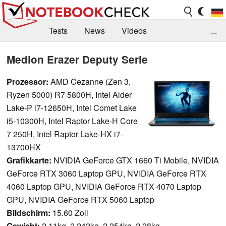
Tests
News
Videos
...
Benchmarks & Tech
Externe Tests
Medion Erazer Deputy Serie
Kaufberatung
Deals
Suche
Jobs
Prozessor:
AMD Cezanne (Zen 3,
Ryzen 5000) R7 5800H, Intel Alder
Forum
Lake-P i7-12650H, Intel Comet Lake
i5-10300H, Intel Raptor Lake-H Core
7 250H, Intel Raptor Lake-HX i7-
13700HX
Grafikkarte:
NVIDIA GeForce GTX 1660 Ti Mobile, NVIDIA
GeForce RTX 3060 Laptop GPU, NVIDIA GeForce RTX
4060 Laptop GPU, NVIDIA GeForce RTX 4070 Laptop
GPU, NVIDIA GeForce RTX 5060 Laptop
Bildschirm:
15.60 Zoll
Gewicht:
2.11kg, 2.242kg, 2.254kg, 2.28kg