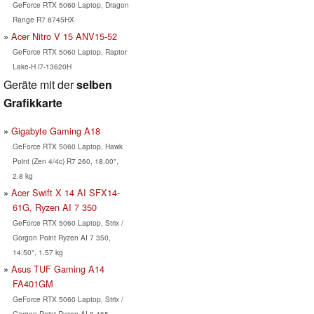
GeForce RTX 5060 Laptop, Dragon
Range R7 8745HX
Acer Nitro V 15 ANV15-52
GeForce RTX 5060 Laptop, Raptor
Lake-H i7-13620H
Geräte mit der
selben
Grafikkarte
Gigabyte Gaming A18
GeForce RTX 5060 Laptop, Hawk
Point (Zen 4/4c) R7 260, 18.00",
2.8 kg
Acer Swift X 14 AI SFX14-
61G, Ryzen AI 7 350
GeForce RTX 5060 Laptop, Strix /
Gorgon Point Ryzen AI 7 350,
14.50", 1.57 kg
Asus TUF Gaming A14
FA401GM
GeForce RTX 5060 Laptop, Strix /
Gorgon Point Ryzen AI 9 465,