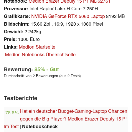
Notebook:
Medion Erazer Deputy 15 P1 MD62761
Prozessor:
Intel Raptor Lake-H Core 7 250H
Grafikkarte:
NVIDIA GeForce RTX 5060 Laptop
8192 MB
Bildschirm:
15.60 Zoll, 16:9, 1920 x 1080 Pixel
Gewicht:
2.242kg
Preis:
1300 Euro
Links:
Medion Startseite
Medion Notebooks Übersichtseite
Bewertung:
85%
- Gut
Durchschnitt von 2 Bewertungen (aus 2 Tests)
Testberichte
Hat ein deutscher Budget-Gaming-Laptop Chancen
78.6%
gegen die Big Player? Medion Erazer Deputy 15 P1
im Test
|
Notebookcheck