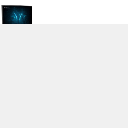
>
Notebook Test, Laptop Test und News
>
Externe Tests
>
Medion
>
Medion Erazer Deputy Serie
Autor: Stefan Hinum, 13.02.2022 (Update: 13.02.2022)
loading failed!
loading failed!