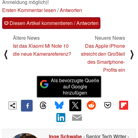
Anmeldung möglich)!
Ersten Kommentar lesen
/
Antworten
Diesen Artikel kommentieren / Antworten
Ältere News
Neuere News
Ist das Xiaomi Mi Note 10
Das Apple iPhone
⟨
⟩
die neue Kamerareferenz?
streicht den Großteil
des Smartphone-
Profits ein
Als bevorzugte Quelle
auf Google
hinzufügen
Inge Schwabe
- Senior Tech Writer
-