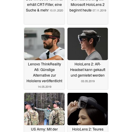
erhält CRT-Filter, eine
Microsoft HoloLens 2
Suche & mehr
beginnt heute
10.01.2020
07.11.2019
Lenovo ThinkReality
HoloLens 2: AR-
A6: Günstige
Headset kann gekauft
Alternative zur
und gemietet werden
Hololens veröffentlicht
03.05.2019
14.05.2019
US Army: Mit der
HoloLens 2: Teures