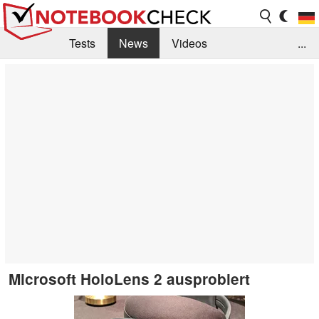
Tests
News
Videos
...
Benchmarks & Tech
Externe Tests
Kaufberatung
Deals
Suche
Jobs
Forum
Microsoft HoloLens 2 ausprobiert