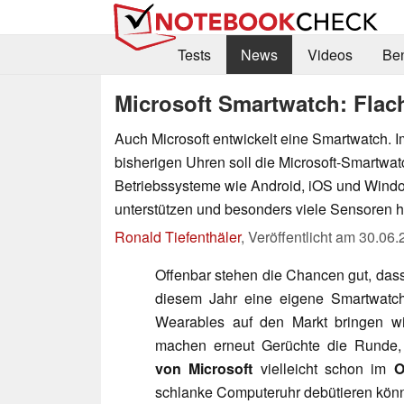
Tests
News
Videos
Be
Microsoft Smartwatch: Fla
Auch Microsoft entwickelt eine Smartwatch. 
bisherigen Uhren soll die Microsoft-Smartwat
Betriebssysteme wie Android, iOS und Win
unterstützen und besonders viele Sensoren 
Ronald Tiefenthäler
,
Veröffentlicht am
30.06.
Offenbar stehen die Chancen gut, dass
diesem Jahr eine eigene Smartwatc
Wearables auf den Markt bringen w
machen erneut Gerüchte die Runde
von Microsoft
vielleicht schon im
O
schlanke Computeruhr debütieren könn