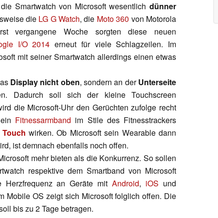
die Smartwatch von Microsoft wesentlich
dünner
lsweise die
LG G Watch
, die
Moto 360
von Motorola
rst vergangene Woche sorgten diese neuen
ogle I/O 2014
erneut für viele Schlagzeilen. Im
osoft mit seiner Smartwatch allerdings einen etwas
das
Display nicht oben
, sondern an der
Unterseite
n. Dadurch soll sich der kleine Touchscreen
ird die Microsoft-Uhr den Gerüchten zufolge recht
 ein
Fitnessarmband
im Stile des Fitnesstrackers
d Touch
wirken. Ob Microsoft sein Wearable dann
d, ist demnach ebenfalls noch offen.
icrosoft mehr bieten als die Konkurrenz. So sollen
twatch respektive dem Smartband von Microsoft
ie Herzfrequenz an Geräte mit
Android
,
iOS
und
 Mobile OS zeigt sich Microsoft folglich offen. Die
soll bis zu 2 Tage betragen.