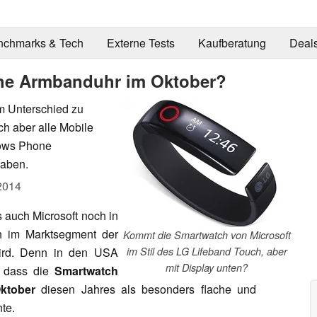
nchmarks & Tech
Externe Tests
Kaufberatung
Deal
che Armbanduhr im Oktober?
Im Unterschied zu
ch aber alle Mobile
dows Phone
haben.
2014
 auch Microsoft noch in
h im Marktsegment der
Kommt die Smartwatch von Microsoft
ird. Denn in den USA
im Stil des LG Lifeband Touch, aber
mit Display unten?
, dass die
Smartwatch
ktober
diesen Jahres als besonders flache und
te.