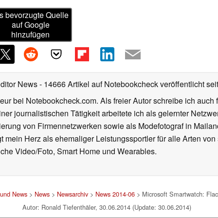
s bevorzugte Quelle
auf Google
hinzufügen
Editor News
- 14666 Artikel auf Notebookcheck veröffentlicht
sei
eur bei Notebookcheck.com. Als freier Autor schreibe ich auch 
ner journalistischen Tätigkeit arbeitete ich als gelernter Netzw
ierung von Firmennetzwerken sowie als Modefotograf in Mailan
 mein Herz als ehemaliger Leistungssportler für alle Arten von
reiche Video/Foto, Smart Home und Wearables.
t und News
>
News
>
Newsarchiv
>
News 2014-06
> Microsoft Smartwatch: Fla
Autor: Ronald Tiefenthäler, 30.06.2014 (Update: 30.06.2014)