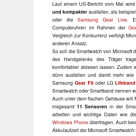
Laut einem US-Bericht vom Mai wird 
und kompakter
ausfallen, als beispie
oder die
Samsung Gear Live
. E
Computeruhren im Rahmen der
Go
Vergleich zur Konkurrenz verfolgt Micr
anderen Ansatz.
So soll die Smartwatch von Microsoft 
des Handgelenks des Träger trage
komfortabler ablesen lassen. Zudem w
dünn ausfallen und damit mehr wie
Samsung
Gear Fit
oder LG
Lifeban
Smartwatch oder Smartband nennen wir
Auch unter dem flachen Gehäuse will M
insgesamt
11 Sensoren
in der Smar
arbeiten und wichtige Daten wie d
Windows Phone
übertragen. Auch beim
Akkulaufzeit der Microsoft Smartwatch 