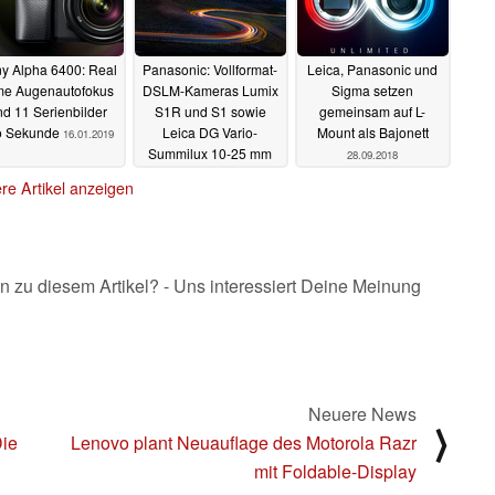
y Alpha 6400: Real
Panasonic: Vollformat-
Leica, Panasonic und
me Augenautofokus
DSLM-Kameras Lumix
Sigma setzen
nd 11 Serienbilder
S1R und S1 sowie
gemeinsam auf L-
o Sekunde
Leica DG Vario-
Mount als Bajonett
16.01.2019
Summilux 10-25 mm
28.09.2018
F1.7
28.09.2018
re Artikel anzeigen
n zu diesem Artikel? - Uns interessiert Deine Meinung
Neuere News
⟩
Die
Lenovo plant Neuauflage des Motorola Razr
mit Foldable-Display