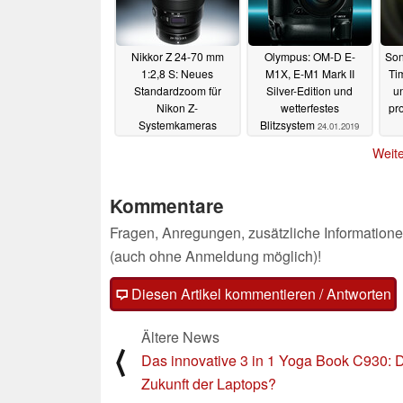
Nikkor Z 24-70 mm
Olympus: OM-D E-
Son
1:2,8 S: Neues
M1X, E-M1 Mark II
Ti
Standardzoom für
Silver-Edition und
u
Nikon Z-
wetterfestes
pr
Systemkameras
Blitzsystem
24.01.2019
15.02.2019
Weite
Kommentare
Fragen, Anregungen, zusätzliche Informatione
(auch ohne Anmeldung möglich)!
Diesen Artikel kommentieren / Antworten
Ältere News
⟨
Das innovative 3 in 1 Yoga Book C930: 
Zukunft der Laptops?