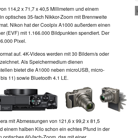
n 114,2 x 71,7 x 40,5 Millimetern und einem
in optisches 35-fach Nikkor-Zoom mit Brennweite
rmat. Nikon hat der Coolpix A1000 außerdem einen
er (EVF) mit 1.166.000 Bildpunkten spendiert. Der
6.000 Pixel.
rmat auf. 4K-Videos werden mit 30 Bildern/s oder
fgezeichnet. Als Speichermedium dienen
stellen bietet die A1000 neben microUSB, micro-
bis 11) sowie Bluetooth 4.1 LE.
mera mit Abmessungen von 121,6 x 99,2 x 81,5
d einem halben Kilo schon ein echtes Pfund in der
n optisches 60-fach-Zoom, das mit einer