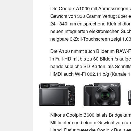
Die Coolpix A1000 mit Abmessungen vo
Gewicht von 330 Gramm verfügt über e
24 - 840 mm entsprechend Kleinbildfo
neuen integrierten elektronischen Such
neigbare 3-Zoll-Touchscreen zeigt 1.03
Die A100 nimmt auch Bilder im RAW-Fo
in Full-HD mit bis zu 60 Bildern/s au
handelsübliche SD-Karten, als Schnitt
HMDI auch Wi-Fi 802.11 b/g (Kanäle 1 
Nikons Coolpix B600 ist als Bridgeka
Millimetern und einem Gewicht von run
Hand. Dafür bietet die Coolpix B600 ei