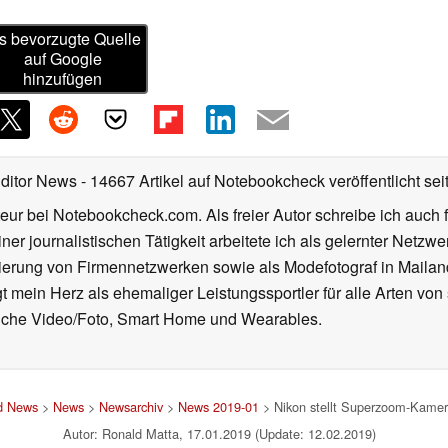
s bevorzugte Quelle
auf Google
hinzufügen
Editor News
- 14667 Artikel auf Notebookcheck veröffentlicht
sei
eur bei Notebookcheck.com. Als freier Autor schreibe ich auch 
ner journalistischen Tätigkeit arbeitete ich als gelernter Netzw
ierung von Firmennetzwerken sowie als Modefotograf in Mailan
 mein Herz als ehemaliger Leistungssportler für alle Arten von
reiche Video/Foto, Smart Home und Wearables.
nd News
>
News
>
Newsarchiv
>
News 2019-01
> Nikon stellt Superzoom-Kamer
Autor: Ronald Matta, 17.01.2019 (Update: 12.02.2019)