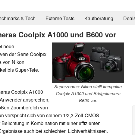
nchmarks & Tech
Externe Tests
Kaufberatung
Deal
meras Coolpix A1000 und B600 vor
ei neue
ven der Serie Coolpix
s von Nikon
el bis Super-Tele.
Superzooms: Nikon stellt kompakte
eras Coolpix A1000
Coolpix A1000 und Bridgekamera
m Anwender ansprechen,
B600 vor.
roßen Zoombereich von
on verspricht sich von seinem 1/2,3-Zoll-CMOS-
 Belichtung in Kombination mit einer effizienten
 Ergebnisse auch bei schlechten Lichtverhältnissen.