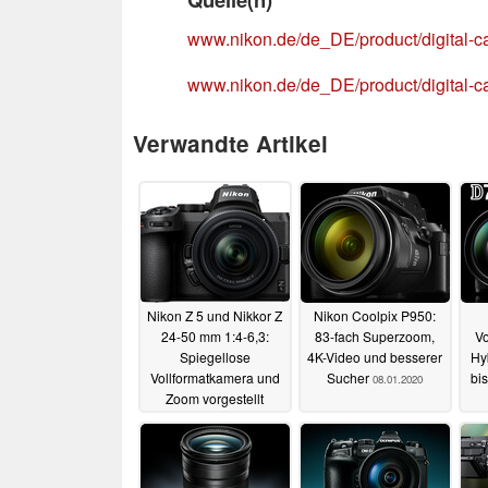
www.nikon.de/de_DE/product/digital-c
www.nikon.de/de_DE/product/digital-c
Verwandte Artikel
Nikon Z 5 und Nikkor Z
Nikon Coolpix P950:
24-50 mm 1:4-6,3:
83-fach Superzoom,
Vo
Spiegellose
4K-Video und besserer
Hy
Vollformatkamera und
Sucher
bi
08.01.2020
Zoom vorgestellt
21.07.2020