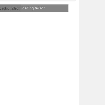
loading failed!
loading failed!