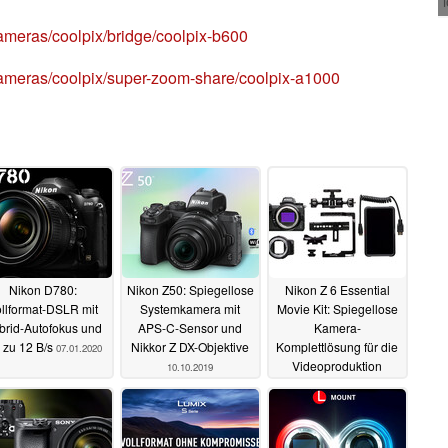
ameras/coolpix/bridge/coolpix-b600
ameras/coolpix/super-zoom-share/coolpix-a1000
Nikon D780:
Nikon Z50: Spiegellose
Nikon Z 6 Essential
llformat-DSLR mit
Systemkamera mit
Movie Kit: Spiegellose
brid-Autofokus und
APS-C-Sensor und
Kamera-
s zu 12 B/s
Nikkor Z DX-Objektive
Komplettlösung für die
07.01.2020
Videoproduktion
10.10.2019
16.09.2019