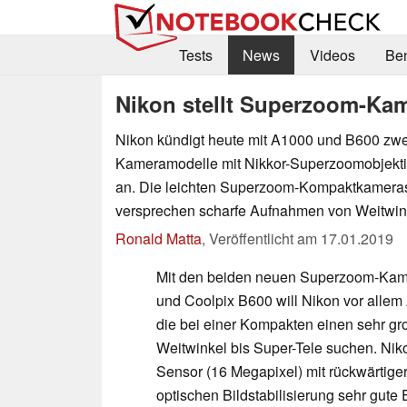
Tests
News
Videos
Be
Nikon stellt Superzoom-Ka
Nikon kündigt heute mit A1000 und B600 zw
Kameramodelle mit Nikkor-Superzoomobjekti
an. Die leichten Superzoom-Kompaktkamera
versprechen scharfe Aufnahmen von Weitwink
Ronald Matta
,
Veröffentlicht am
17.01.2019
Mit den beiden neuen Superzoom-Kam
und Coolpix B600 will Nikon vor alle
die bei einer Kompakten einen sehr g
Weitwinkel bis Super-Tele suchen. Nik
Sensor (16 Megapixel) mit rückwärtiger
optischen Bildstabilisierung sehr gute