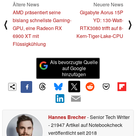
Ältere News
Neuere News
AMD präsentiert seine
Gigabyte Aorus 15P
bislang schnellste Gaming-
YD: 130-Watt-
⟨
⟩
GPU, eine Radeon RX
RTX3080 trifft auf 8-
6900 XT mit
Kern-Tiger-Lake-CPU
Flüssigkühlung
Als bevorzugte Quelle
auf Google
hinzufügen
Hannes Brecher
- Senior Tech Writer
- 21947 Artikel auf Notebookcheck
veröffentlicht
seit 2018