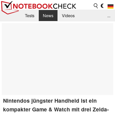
Tests
News
Videos
...
Benchmarks & Tech
Externe Tests
Kaufberatung
Deals
Suche
Jobs
Forum
Nintendos jüngster Handheld ist ein
kompakter Game & Watch mit drei Zelda-