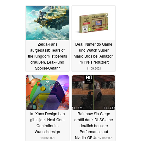
Zelda-Fans
Deal: Nintendo Game
aufgepasst: Tears of
und Watch Super
the Kingdom ist bereits
Mario Bros bei Amazon
draußen, Leak- und
im Preis reduziert
Spoiler-Gefahr
11.09.2021
02.05.2023
Im Xbox Design Lab
Rainbow Six Siege
gibts jetzt Next-Gen-
erhält dank DLSS eine
Controller im
deutlich bessere
Wunschdesign
Performance auf
Nvidia-GPUs
18.06.2021
17.06.2021