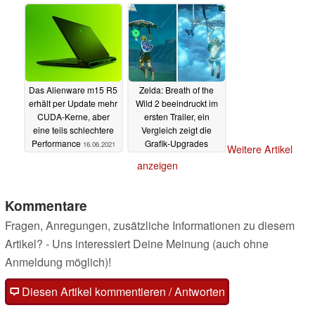
Das Alienware m15 R5
Zelda: Breath of the
erhält per Update mehr
Wild 2 beeindruckt im
CUDA-Kerne, aber
ersten Trailer, ein
eine teils schlechtere
Vergleich zeigt die
Performance
Grafik-Upgrades
16.06.2021
Weitere Artikel
16.06.2021
anzeigen
Kommentare
Fragen, Anregungen, zusätzliche Informationen zu diesem
Artikel? - Uns interessiert Deine Meinung (auch ohne
Anmeldung möglich)!
Diesen Artikel kommentieren / Antworten