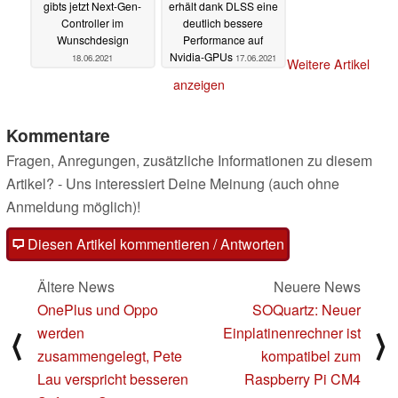
gibts jetzt Next-Gen-
erhält dank DLSS eine
Controller im
deutlich bessere
Wunschdesign
Performance auf
Nvidia-GPUs
18.06.2021
17.06.2021
Weitere Artikel
anzeigen
Kommentare
Fragen, Anregungen, zusätzliche Informationen zu diesem
Artikel? - Uns interessiert Deine Meinung (auch ohne
Anmeldung möglich)!
Diesen Artikel kommentieren / Antworten
Ältere News
Neuere News
OnePlus und Oppo
SOQuartz: Neuer
werden
Einplatinenrechner ist
⟨
⟩
zusammengelegt, Pete
kompatibel zum
Lau verspricht besseren
Raspberry Pi CM4