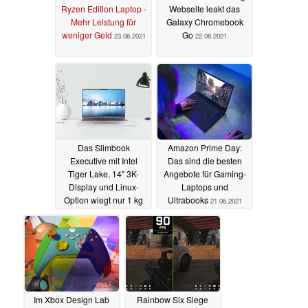
Ryzen Edition Laptop -
Webseite leakt das
Mehr Leistung für
Galaxy Chromebook
weniger Geld
Go
23.06.2021
22.06.2021
Das Slimbook
Amazon Prime Day:
Executive mit Intel
Das sind die besten
Tiger Lake, 14" 3K-
Angebote für Gaming-
Display und Linux-
Laptops und
Option wiegt nur 1 kg
Ultrabooks
21.06.2021
21.06.2021
Im Xbox Design Lab
Rainbow Six Siege