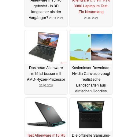
getestet - In 3D
3080 Laptop im Test:
langsamer als der
Ein Neuanfang
Vorgänger?
28.11.2021
28.09.2021
Das neue Alienware
Kostenloser Download:
m15 ist besser mit
Nvidia Canvas erzeugt
AMD-Ryzen-Prozessor
realistische
Landschaften aus
25.06.2021
einfachen Doodles
23.06.2021
Test Alienware m15 R5
Die offizielle Samsung-