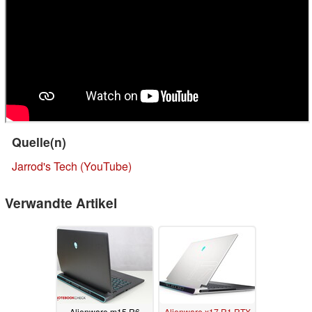
Quelle(n)
Jarrod's Tech (YouTube)
Verwandte Artikel
Alienware m15 R6
Alienware x17 R1 RTX