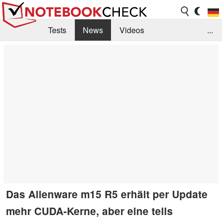
Tests
News
Videos
...
Benchmarks & Tech
Externe Tests
Kaufberatung
Deals
Suche
Jobs
Forum
Das Alienware m15 R5 erhält per Update
mehr CUDA-Kerne, aber eine teils