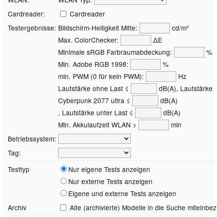
Cardreader:
Cardreader
Testergebnisse:
Bildschirm-Helligkeit Mitte:
cd/m²
Max. ColorChecker:
ΔE
Minimale sRGB Farbraumabdeckung:
%
Min. Adobe RGB 1998:
%
min. PWM (0 für kein PWM):
Hz
Lautstärke ohne Last ≤
dB(A), Lautstärke
Cyberpunk 2077 ultra ≤
dB(A)
, Lautstärke unter Last ≤
dB(A)
Min. Akkulaufzeit WLAN >
min
Betriebssystem:
Tag:
Testtyp
Nur eigene Tests anzeigen
Nur externe Tests anzeigen
Eigene und externe Tests anzeigen
Archiv
Alte (archivierte) Modelle in die Suche miteinbe