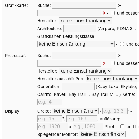
Grafikkarte:
Suche:
➤
X
-
und besser
Hersteller:
Architecture:
(Ampere, RDNA 3, ...
Grafikkarten-Leistungsklasse:
-
und be
Prozessor:
Suche:
➤
X
-
und besser
Hersteller:
Hersteller ausschließen:
Generation:
(Kaby Lake, Skylake,
Carrizo, Kaveri, Bay Trail-T, Bay Trail-M, ...) Kerne:
Display:
Größe:
/
" -
",
, Auflösung:
x
Pixel
-
und b
Spiegelnder Monitor: