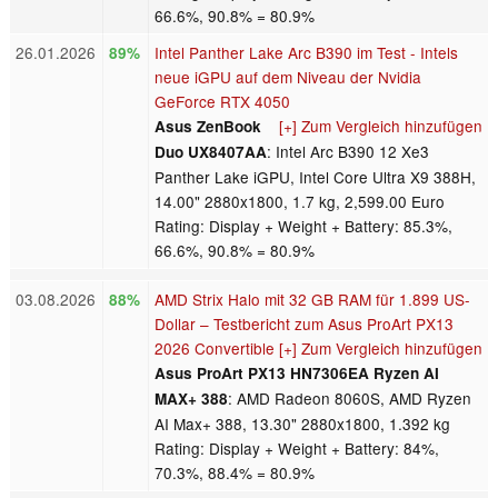
66.6%, 90.8% = 80.9%
26.01.2026
Intel Panther Lake Arc B390 im Test - Intels
89%
neue iGPU auf dem Niveau der Nvidia
GeForce RTX 4050
[+] Zum Vergleich hinzufügen
Asus ZenBook
: Intel Arc B390 12 Xe3
Duo UX8407AA
Panther Lake iGPU, Intel Core Ultra X9 388H,
14.00" 2880x1800, 1.7 kg, 2,599.00 Euro
Rating: Display + Weight + Battery: 85.3%,
66.6%, 90.8% = 80.9%
03.08.2026
AMD Strix Halo mit 32 GB RAM für 1.899 US-
88%
Dollar – Testbericht zum Asus ProArt PX13
2026 Convertible
[+] Zum Vergleich hinzufügen
Asus ProArt PX13 HN7306EA Ryzen AI
: AMD Radeon 8060S, AMD Ryzen
MAX+ 388
AI Max+ 388, 13.30" 2880x1800, 1.392 kg
Rating: Display + Weight + Battery: 84%,
70.3%, 88.4% = 80.9%