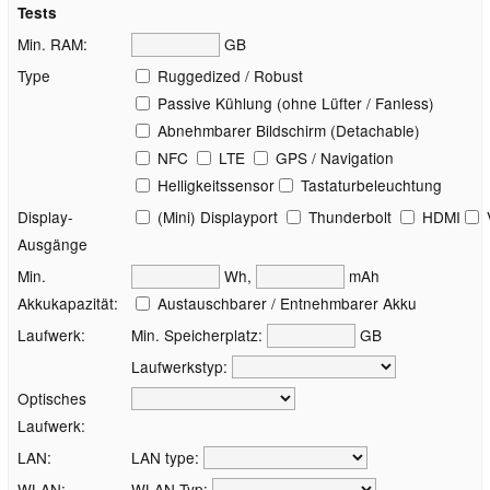
Tests
Min. RAM:
GB
Type
Ruggedized / Robust
Passive Kühlung (ohne Lüfter / Fanless)
Abnehmbarer Bildschirm (Detachable)
NFC
LTE
GPS / Navigation
Helligkeitssensor
Tastaturbeleuchtung
Display-
(Mini) Displayport
Thunderbolt
HDMI
Ausgänge
Min.
Wh,
mAh
Akkukapazität:
Austauschbarer / Entnehmbarer Akku
Laufwerk:
Min. Speicherplatz:
GB
Laufwerkstyp:
Optisches
Laufwerk:
LAN:
LAN type:
WLAN:
WLAN Typ: