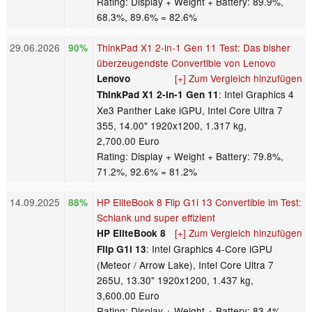
Rating: Display + Weight + Battery: 89.9%,
68.3%, 89.6% = 82.6%
29.06.2026
ThinkPad X1 2-in-1 Gen 11 Test: Das bisher
90%
überzeugendste Convertible von Lenovo
[+] Zum Vergleich hinzufügen
Lenovo
: Intel Graphics 4
ThinkPad X1 2-in-1 Gen 11
Xe3 Panther Lake iGPU, Intel Core Ultra 7
355, 14.00" 1920x1200, 1.317 kg,
2,700.00 Euro
Rating: Display + Weight + Battery: 79.8%,
71.2%, 92.6% = 81.2%
14.09.2025
HP EliteBook 8 Flip G1i 13 Convertible im Test:
88%
Schlank und super effizient
[+] Zum Vergleich hinzufügen
HP EliteBook 8
: Intel Graphics 4-Core iGPU
Flip G1i 13
(Meteor / Arrow Lake), Intel Core Ultra 7
265U, 13.30" 1920x1200, 1.437 kg,
3,600.00 Euro
Rating: Display + Weight + Battery: 83.4%,