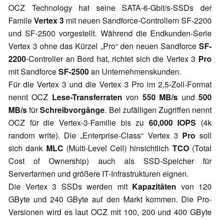
OCZ Technology hat seine SATA-6-Gbit/s-SSDs der
Famile
Vertex 3
mit neuen Sandforce-Controllern SF-2200
und SF-2500 vorgestellt. Während die Endkunden-Serie
Vertex 3 ohne das Kürzel „Pro“ den neuen Sandforce
SF-
2200
-Controller an Bord hat, richtet sich die Vertex 3
Pro
mit Sandforce
SF-2500
an Unternehmenskunden.
Für die Vertex 3 und die Vertex 3 Pro im 2,5-Zoll-Format
nennt OCZ
Lese-Transferraten
von
550 MB/s
und
500
MB/s
für
Schreibvorgänge
. Bei zufälligen Zugriffen nennt
OCZ für die Vertex-3-Familie bis zu
60,000 IOPS
(4k
random write). Die „Enterprise-Class“ Vertex 3
Pro
soll
sich dank
MLC
(Multi-Level Cell) hinsichtlich
TCO
(Total
Cost of Ownership) auch als SSD-Speicher für
Serverfarmen und größere IT-Infrastrukturen eignen.
Die Vertex 3 SSDs werden mit
Kapazitäten
von 120
GByte und 240 GByte auf den Markt kommen. Die Pro-
Versionen wird es laut OCZ mit 100, 200 und 400 GByte