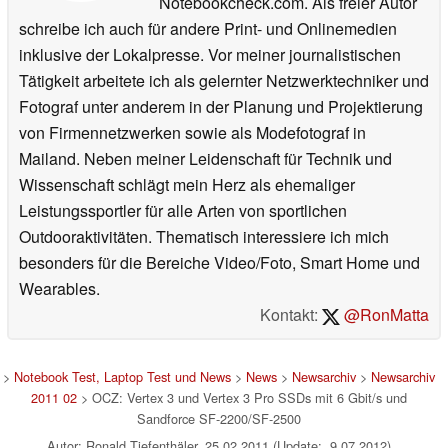
Notebookcheck.com. Als freier Autor
schreibe ich auch für andere Print- und Onlinemedien
inklusive der Lokalpresse. Vor meiner journalistischen
Tätigkeit arbeitete ich als gelernter Netzwerktechniker und
Fotograf unter anderem in der Planung und Projektierung
von Firmennetzwerken sowie als Modefotograf in
Mailand. Neben meiner Leidenschaft für Technik und
Wissenschaft schlägt mein Herz als ehemaliger
Leistungssportler für alle Arten von sportlichen
Outdooraktivitäten. Thematisch interessiere ich mich
besonders für die Bereiche Video/Foto, Smart Home und
Wearables.
Kontakt:
@RonMatta
>
Notebook Test, Laptop Test und News
>
News
>
Newsarchiv
>
Newsarchiv
2011 02
> OCZ: Vertex 3 und Vertex 3 Pro SSDs mit 6 Gbit/s und
Sandforce SF-2200/SF-2500
Autor: Ronald Tiefenthäler, 25.02.2011 (Update: 9.07.2012)