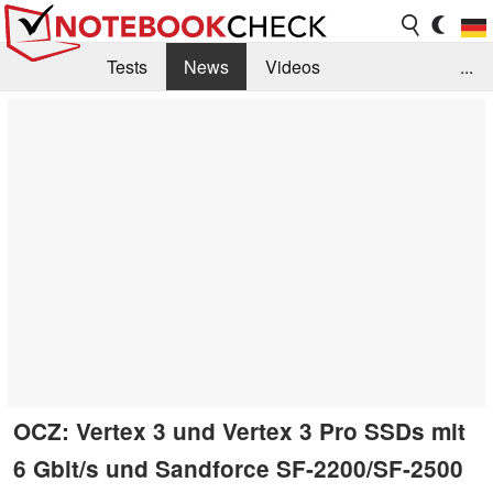
Tests
News
Videos
...
Benchmarks & Tech
Externe Tests
Kaufberatung
Deals
Suche
Jobs
Forum
OCZ: Vertex 3 und Vertex 3 Pro SSDs mit
6 Gbit/s und Sandforce SF-2200/SF-2500