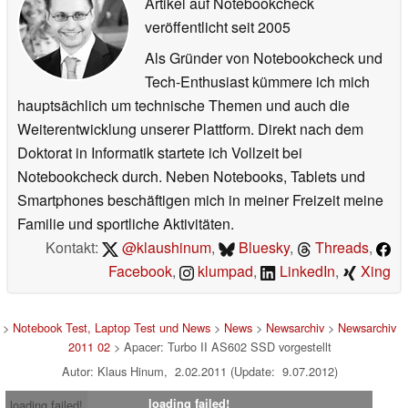
Artikel auf Notebookcheck
veröffentlicht
seit 2005
Als Gründer von Notebookcheck und
Tech-Enthusiast kümmere ich mich
hauptsächlich um technische Themen und auch die
Weiterentwicklung unserer Plattform. Direkt nach dem
Doktorat in Informatik startete ich Vollzeit bei
Notebookcheck durch. Neben Notebooks, Tablets und
Smartphones beschäftigen mich in meiner Freizeit meine
Familie und sportliche Aktivitäten.
Kontakt:
@klaushinum
,
Bluesky
,
Threads
,
Facebook
,
klumpad
,
LinkedIn
,
Xing
>
Notebook Test, Laptop Test und News
>
News
>
Newsarchiv
>
Newsarchiv
2011 02
> Apacer: Turbo II AS602 SSD vorgestellt
Autor: Klaus Hinum, 2.02.2011 (Update: 9.07.2012)
loading failed!
loading failed!