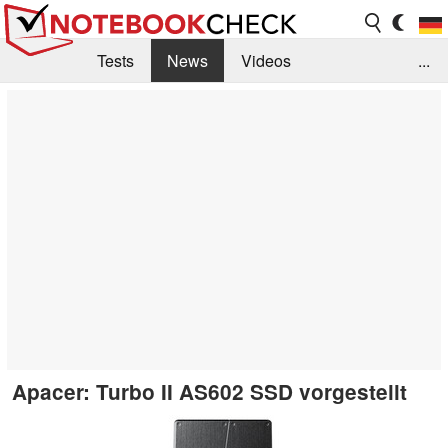
Tests
News
Videos
...
Benchmarks & Tech
Externe Tests
Kaufberatung
Deals
Suche
Jobs
Forum
Apacer: Turbo II AS602 SSD vorgestellt